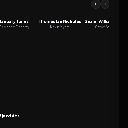
January Jones
Thomas Ian Nicholas
Seann William Scott
Cadence Flaherty
Kevin Myers
Steve Stifler
6.3
American Pie: Zjazd Absolwentów