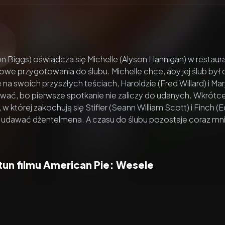
zacz wideo:
American Pie: Wesele
on Biggs) oświadcza się Michelle (Alyson Hannigan) w restaur
we przygotowania do ślubu. Michelle chce, aby jej ślub był do
 na swoich przyszłych teściach, Haroldzie (Fred Willard) i Ma
ać, bo pierwsze spotkanie nie zaliczy do udanych. Wkrótce 
, w której zakochują się Stifler (Seann William Scott) i Finch 
udawać dżentelmena. A czasu do ślubu pozostaje coraz mniej
tun filmu American Pie: Wesele