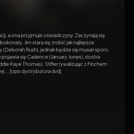
acji, a ona przyjmuje oświadczyny. Zaczynają się
skonały. Jim stara się zrobić jak najlepsze
ry (Deborah Rush), jednak będzie się musiał sporo
pojawia się Cadence (January Jones), siostra
(Eddie Kaye Thomas). Stifler rywalizując z Finchem
... [opis dystrybutora dvd]