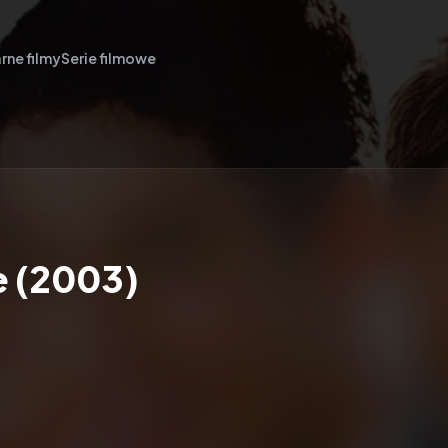
rne filmy
Serie filmowe
e (2003)