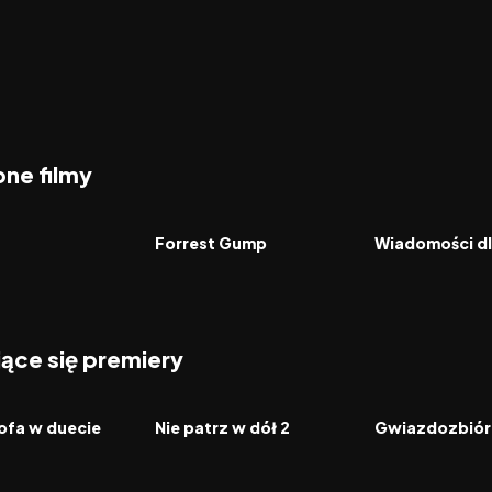
ne filmy
6.9
1994
8.5
2026
FILM
FILM
Forrest Gump
Wiadomości dl
jące się premiery
2026
2026
FILM
FILM
ofa w duecie
Nie patrz w dół 2
Gwiazdozbiór