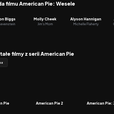
a filmu American Pie: Wesele
on Biggs
Molly Cheek
Alyson Hannigan
Levenstein
Jim's Mom
Michelle Flaherty
ałe filmy z serii American Pie
cz
6.6
2001
6.3
2012
FILM
FILM
n Pie
American Pie 2