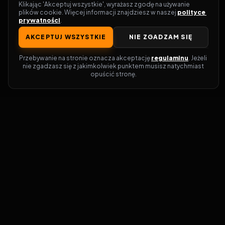
Klikając 'Akceptuj wszystkie', wyrażasz zgodę na używanie 
plików cookie. Więcej informacji znajdziesz w naszej 
polityce 
prywatności
.
AKCEPTUJ WSZYSTKIE
NIE ZGADZAM SIĘ
Przebywanie na stronie oznacza akceptację 
regulaminu
. Jeżeli 
nie zgadzasz się z jakimkolwiek punktem musisz natychmiast 
opuścić stronę.
Zostań prawdziwym pasjonatem kina!
Vider
to idealne miejsce dla miłośników
filmów i seriali online. Dzięki innowacyjnej
wyszukiwarce, do której dostęp uzyskasz
przez naszą platformę, w mgnieniu oka
dowiesz się, gdzie obejrzeć najnowsze