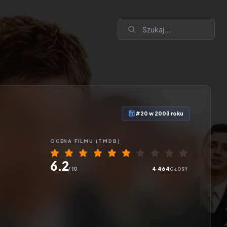
#20 w 2003 roku
OCENA
FILMU
(TMDB)
6.2
/ 10
4 464
GŁOSY