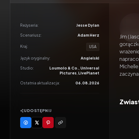
Odtwar
Reżyseria:
Jesse Dylan
Scenariusz:
Adam Herz
Jim (Jas
gorączko
Kraj:
USA
wrażenie
napracow
Język oryginalny:
Angielski
Michelle
Studio:
Loumolo & Co.
,
Universal
zaczyna 
Pictures
,
LivePlanet
Ostatnia aktualizacja:
06.08.2026
Zwias
UDOSTĘPNIJ