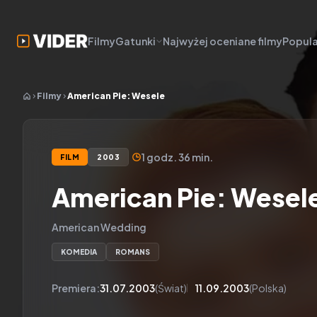
Filmy
Gatunki
Najwyżej oceniane filmy
Popula
Filmy
American Pie: Wesele
1 godz. 36 min.
FILM
2003
American Pie: Wesel
American Wedding
KOMEDIA
ROMANS
Premiera:
31.07.2003
(Świat)
11.09.2003
(Polska)