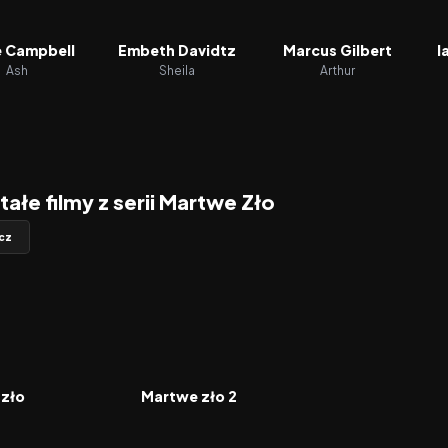
e Campbell
Embeth Davidtz
Marcus Gilbert
I
Ash
Sheila
Arthur
ałe filmy z serii Martwe Zło
cz
7.3
1987
7.5
FILM
zło
Martwe zło 2