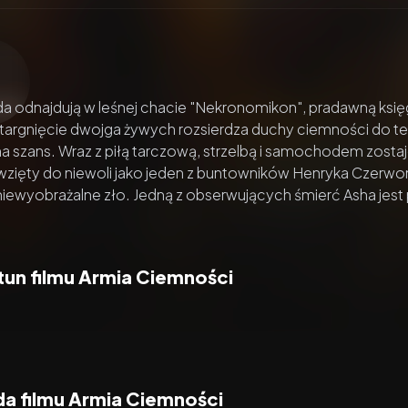
zacz wideo:
Armia Ciemności
nda odnajdują w leśnej chacie "Nekronomikon", pradawną ksi
targnięcie dwojga żywych rozsierdza duchy ciemności do tego 
ma szans. Wraz z piłą tarczową, strzelbą i samochodem zostaje 
wzięty do niewoli jako jeden z buntowników Henryka Czerwo
 niewyobrażalne zło. Jedną z obserwujących śmierć Asha jest 
tun filmu Armia Ciemności
a filmu Armia Ciemności