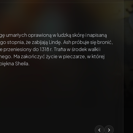
ęgę umarłych oprawioną w ludzką skórę i napisaną
stopnia, że zabijają Lindę. Ash próbuje się bronić,
przeniesiony do 1318 r. Trafia w środek walki i
nego. Ma zakończyć życie w pieczarze, w której
piękna Sheila.