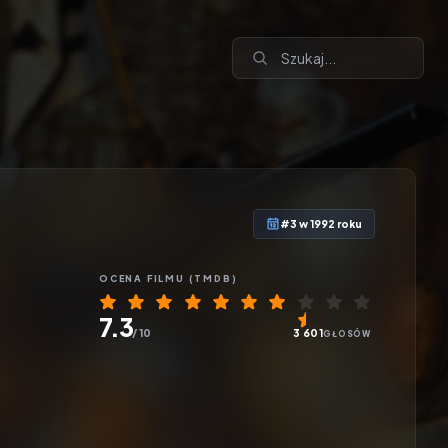
#3 w 1992 roku
OCENA
FILMU
(TMDB)
7.3
/ 10
3 601
GŁOSÓW