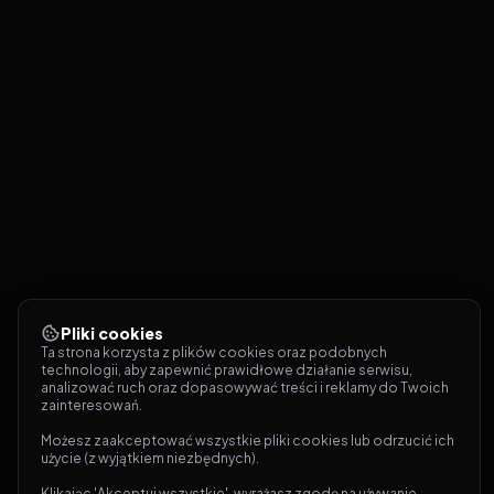
Pliki cookies
Ta strona korzysta z plików cookies oraz podobnych 
technologii, aby zapewnić prawidłowe działanie serwisu, 
analizować ruch oraz dopasowywać treści i reklamy do Twoich 
zainteresowań.
Możesz zaakceptować wszystkie pliki cookies lub odrzucić ich 
użycie (z wyjątkiem niezbędnych).
Klikając 'Akceptuj wszystkie', wyrażasz zgodę na używanie 