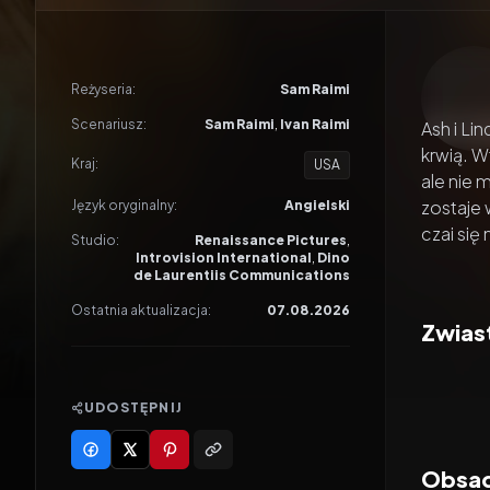
Odtwar
Reżyseria:
Sam Raimi
Scenariusz:
Sam Raimi
,
Ivan Raimi
Ash i Li
krwią. W
Kraj:
USA
ale nie 
zostaje 
Język oryginalny:
Angielski
czai się
Studio:
Renaissance Pictures
,
Introvision International
,
Dino
de Laurentiis Communications
Ostatnia aktualizacja:
07.08.2026
Zwias
UDOSTĘPNIJ
Obsad