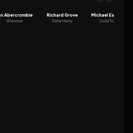
an Abercrombie
Richard Grove
Michael Earl Reid
Wiseman
Duke Henry
Gold Tooth