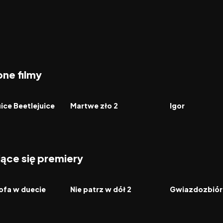
ne filmy
6.9
1987
7.5
2008
FILM
FILM
ice Beetlejuice
Martwe zło 2
Igor
jące się premiery
2026
2026
FILM
FILM
ofa w duecie
Nie patrz w dół 2
Gwiazdozbiór