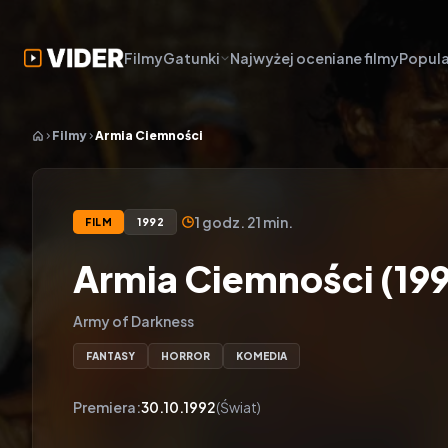
Filmy
Gatunki
Najwyżej oceniane filmy
Popula
Filmy
Armia Ciemności
1 godz. 21 min.
FILM
1992
Armia Ciemności (19
Army of Darkness
FANTASY
HORROR
KOMEDIA
Premiera:
30.10.1992
(Świat)