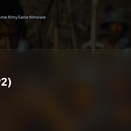
rne filmy
Serie filmowe
92)