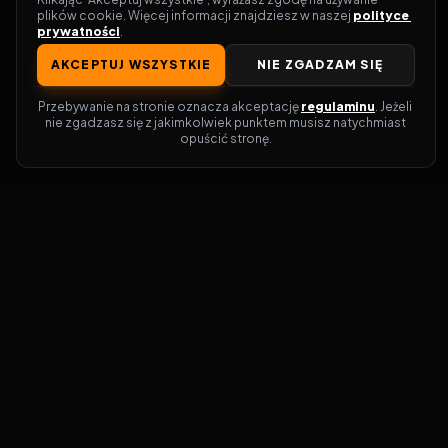
plików cookie. Więcej informacji znajdziesz w naszej 
polityce 
prywatności
.
AKCEPTUJ WSZYSTKIE
NIE ZGADZAM SIĘ
Przebywanie na stronie oznacza akceptację 
regulaminu
. Jeżeli 
nie zgadzasz się z jakimkolwiek punktem musisz natychmiast 
opuścić stronę.
Zostań prawdziwym pasjonatem kina!
Vider
to idealne miejsce dla miłośników
filmów i seriali online. Dzięki innowacyjnej
wyszukiwarce, do której dostęp uzyskasz
przez naszą platformę, w mgnieniu oka
dowiesz się, gdzie obejrzeć najnowsze