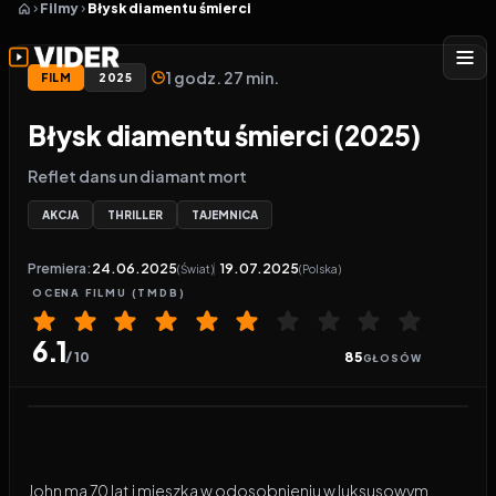
Filmy
Błysk diamentu śmierci
1 godz. 27 min.
FILM
2025
Błysk diamentu śmierci (2025)
Reflet dans un diamant mort
AKCJA
THRILLER
TAJEMNICA
Premiera:
24.06.2025
19.07.2025
(Świat)
(Polska)
OCENA
FILMU
(TMDB)
6.1
/ 10
85
GŁOSÓW
Odtwarzacz wideo:
Błysk diamentu śmierci
John ma 70 lat i mieszka w odosobnieniu w luksusowym