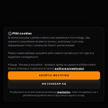
Pliki cookies
Ta strona korzysta z plików cookies oraz podobnych technologii, aby 
zapewnić prawidłowe działanie serwisu, analizować ruch oraz 
dopasowywać treści i reklamy do Twoich zainteresowań.
Możesz zaakceptować wszystkie pliki cookies lub odrzucić ich użycie (z 
wyjątkiem niezbędnych).
Klikając 'Akceptuj wszystkie', wyrażasz zgodę na używanie plików cookie. 
Więcej informacji znajdziesz w naszej 
polityce prywatności
.
AKCEPTUJ WSZYSTKIE
NIE ZGADZAM SIĘ
Przebywanie na stronie oznacza akceptację 
regulaminu
. Jeżeli nie zgadzasz się z 
jakimkolwiek punktem musisz natychmiast opuścić stronę.