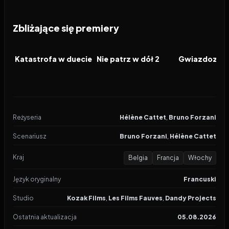
Zbliżające się premiery
2026
2026
2026
FILM
FILM
FILM
Katastrofa w duecie
Nie patrz w dół 2
Gwiazdozbió
Reżyseria
Hélène Cattet
,
Bruno Forzani
Scenariusz
Bruno Forzani
,
Hélène Cattet
Kraj
Belgia
Francja
Włochy
Język oryginalny
Francuski
Studio
Kozak Films
,
Les Films Fauves
,
Dandy Projects
Ostatnia aktualizacja
05.08.2026