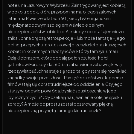
hotelu na Lazurowym Wybrzeżu. Zaintrygowany jest kobietą
w pokoju obok, która przypomina mu o jego szalonych
latach na Riwierze w latach 60., kiedy był eleganckim
międzynarodowym szpiegiem w świecie pełnym
niebezpieczeństw i obietnic. Ale kiedy kobieta tajemniczo
znika, Johna dręczą retrospekcje – lub może fantazje – jego
pełnej przepychu i groteskowej przeszłości oraz kuszących
kobiet i nikczemnych złoczyńców, którzy tam żyli i umarli.
Dzięki obrazom, które oddają pełen czułości hołd
gatunkowi Eurospy z lat 60. i są zabarwione zabawną krwią,
rzeczywistość Johna staje się rozbita, gdy stara się rozwikłać
zagadkę swojej przeszłości. Pamięć, szaleństwo i kręcenie
filmów stają się coraz trudniejsze do oddzielenia. Czy jego
starzy wrogowie powrócą, by siać spustoszenie w jego
idyllicznym życiu? Czy czekają na ujawnienie kolejne spiski i
zdrady? A może po prostu został oczarowany piękną i
niebezpieczną przynętą samego kina ucieczki?