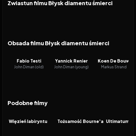
Zwiastun filmu Błysk diamentu śmierci
Obsada filmu Błysk diamentu śmierci
Fabio Testi
Yannick Renier
Koen De Bouw
John Diman (old)
John Diman (young)
Markus Strand
Podobne filmy
2014
7.2
2002
7.5
2007
FILM
FILM
FILM
Więzień labiryntu
Tożsamość Bourne'a
Ultimatum Bo