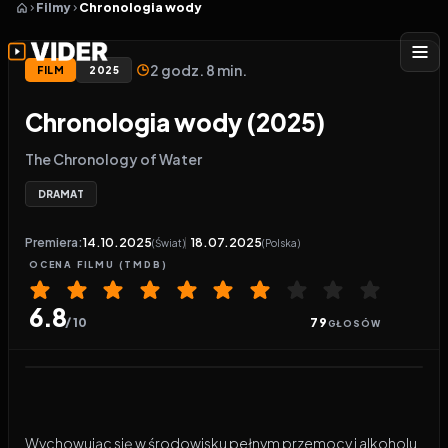
Filmy
Chronologia wody
2 godz. 8 min.
FILM
2025
Chronologia wody (2025)
The Chronology of Water
DRAMAT
Premiera:
14.10.2025
18.07.2025
(Świat)
(Polska)
OCENA
FILMU
(TMDB)
6.8
/ 10
79
GŁOSÓW
Odtwarzacz wideo:
Chronologia wody
Wychowując się w środowisku pełnym przemocy i alkoholu,