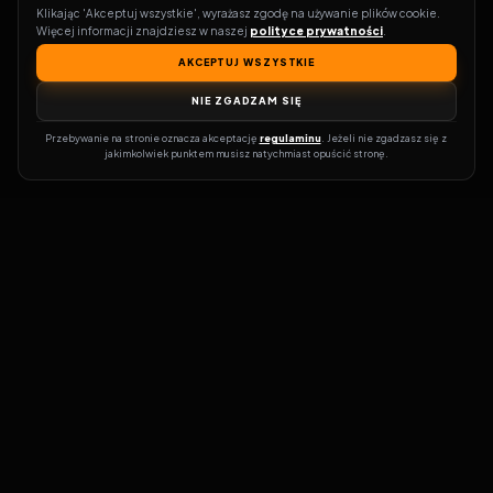
Klikając 'Akceptuj wszystkie', wyrażasz zgodę na używanie plików cookie. 
Więcej informacji znajdziesz w naszej 
polityce prywatności
.
AKCEPTUJ WSZYSTKIE
NIE ZGADZAM SIĘ
Przebywanie na stronie oznacza akceptację 
regulaminu
. Jeżeli nie zgadzasz się z 
jakimkolwiek punktem musisz natychmiast opuścić stronę.
Zostań prawdziwym pasjonatem kina!
Vider
to idealne miejsce dla
miłośników filmów i seriali online. Dzięki innowacyjnej
wyszukiwarce, do której dostęp uzyskasz przez naszą platformę,
w mgnieniu oka dowiesz się, gdzie obejrzeć najnowsze produkcje.
Nie musisz już przeszukiwać niezliczonych stron, takich jak Zalukaj,
Filman, eKino czy CDA. Vider w połączeniu z wyszukiwarką filmów i
seriali online pozwala błyskawicznie sprawdzić, gdzie dostępne są