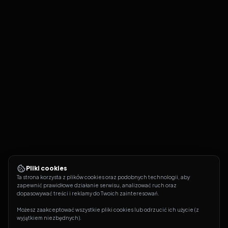
Pliki cookies
Ta strona korzysta z plików cookies oraz podobnych technologii, aby 
zapewnić prawidłowe działanie serwisu, analizować ruch oraz 
dopasowywać treści i reklamy do Twoich zainteresowań.
Możesz zaakceptować wszystkie pliki cookies lub odrzucić ich użycie (z 
wyjątkiem niezbędnych).