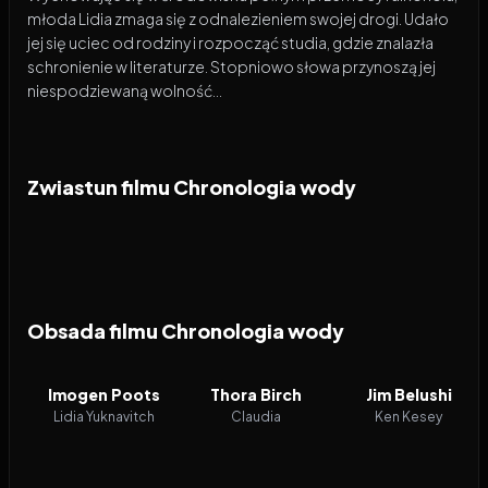
młoda Lidia zmaga się z odnalezieniem swojej drogi. Udało
jej się uciec od rodziny i rozpocząć studia, gdzie znalazła
schronienie w literaturze. Stopniowo słowa przynoszą jej
niespodziewaną wolność...
Zwiastun filmu Chronologia wody
Obsada filmu Chronologia wody
Imogen Poots
Thora Birch
Jim Belushi
Lidia Yuknavitch
Claudia
Ken Kesey