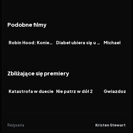
Podobne filmy
2026
6.5
2026
7.1
2026
FILM
FILM
FILM
Robin Hood: Koniec legendy
Diabeł ubiera się u Prady 2
Michael
Zbliżające się premiery
2026
2026
2026
FILM
FILM
FILM
Katastrofa w duecie
Nie patrz w dół 2
Gwiazdozbió
Reżyseria
Kristen Stewart