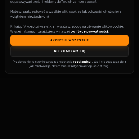
dopasowywać treści i reklamy do Twoich zainteresowań.
Możesz zaakceptować wszystkie pliki cookies lub odrzucić ich użycie (z 
wyjątkiem niezbędnych).
Klikając 'Akceptuj wszystkie', wyrażasz zgodę na używanie plików cookie. 
Więcej informacji znajdziesz w naszej 
polityce prywatności
.
AKCEPTUJ WSZYSTKIE
NIE ZGADZAM SIĘ
Przebywanie na stronie oznacza akceptację 
regulaminu
. Jeżeli nie zgadzasz się z 
jakimkolwiek punktem musisz natychmiast opuścić stronę.
Zostań prawdziwym pasjonatem kina!
Vider
to idealne miejsce dla
miłośników filmów i seriali online. Dzięki innowacyjnej
wyszukiwarce, do której dostęp uzyskasz przez naszą platformę,