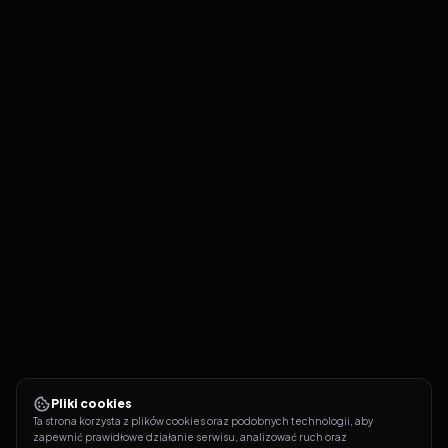
Pliki cookies
Ta strona korzysta z plików cookies oraz podobnych technologii, aby 
zapewnić prawidłowe działanie serwisu, analizować ruch oraz 