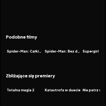
Podobne filmy
2026
7.9
2021
7.9
2026
FILM
FILM
FILM
Spider-Man: Całkiem nowy dzień
Spider-Man: Bez drogi do domu
Supergirl
Zbliżające się premiery
2026
2026
2026
FILM
FILM
FILM
Totalna magia 2
Katastrofa w duecie
Nie patrz w d