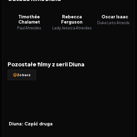
Timothée
Rebecca
Oscar Isaac
Chalamet
Ferguson
Duke Leto Atreides
Paul Atreides
Lady Jessica Atreides
Pozostałe filmy z serii Diuna
Zobacz
2024
8.1
FILM
Diuna: Część druga