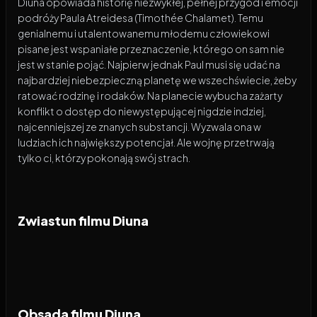
Diuna opowiada historię niezwykłej, pełnej przygód i emocji
podróży Paula Atreidesa (Timothée Chalamet). Temu
genialnemu i utalentowanemu młodemu człowiekowi
pisane jest wspaniałe przeznaczenie, którego on sam nie
jest w stanie pojąć. Najpierw jednak Paul musi się udać na
najbardziej niebezpieczną planetę we wszechświecie, żeby
ratować rodzinę i rodaków. Na planecie wybucha zażarty
konflikt o dostęp do niewystępującej nigdzie indziej,
najcenniejszej ze znanych substancji. Wyzwala ona w
ludziach ich największy potencjał. Ale wojnę przetrwają
tylko ci, którzy pokonają swój strach.
Zwiastun filmu Diuna
Obsada filmu Diuna