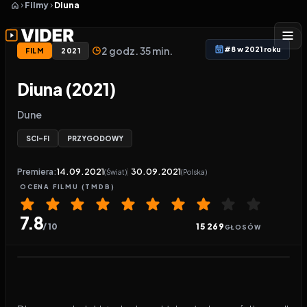
Filmy
Diuna
2 godz. 35 min.
#8 w 2021 roku
FILM
2021
Diuna (2021)
Dune
SCI-FI
PRZYGODOWY
Premiera:
14.09.2021
30.09.2021
(Świat)
(Polska)
OCENA
FILMU
(TMDB)
7.8
/ 10
15 269
GŁOSÓW
Odtwarzacz wideo:
Diuna