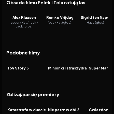
Obsada filmu Felek i Tola ratują las
Alex Klaasen
Remko Vrijdag
Sigrid ten Napel
Bever / Rat / Tusk /
Vos / Rat (głos)
Haas (głos)
Jack (głos)
Podobne filmy
2026
7.4
2026
6.4
2026
FILM
FILM
FILM
Toy Story 5
Minionki i straszydła
Zbliżające się premiery
2026
2026
2026
FILM
FILM
FILM
Katastrofa w duecie
Nie patrz w dół 2
Gwiazdozbió