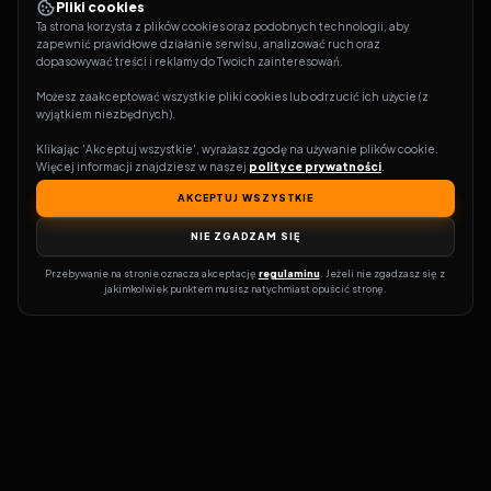
Pliki cookies
Ta strona korzysta z plików cookies oraz podobnych technologii, aby 
zapewnić prawidłowe działanie serwisu, analizować ruch oraz 
dopasowywać treści i reklamy do Twoich zainteresowań.
Możesz zaakceptować wszystkie pliki cookies lub odrzucić ich użycie (z 
wyjątkiem niezbędnych).
Klikając 'Akceptuj wszystkie', wyrażasz zgodę na używanie plików cookie. 
Więcej informacji znajdziesz w naszej 
polityce prywatności
.
AKCEPTUJ WSZYSTKIE
NIE ZGADZAM SIĘ
Przebywanie na stronie oznacza akceptację 
regulaminu
. Jeżeli nie zgadzasz się z 
jakimkolwiek punktem musisz natychmiast opuścić stronę.
Zostań prawdziwym pasjonatem kina!
Vider
to idealne miejsce dla