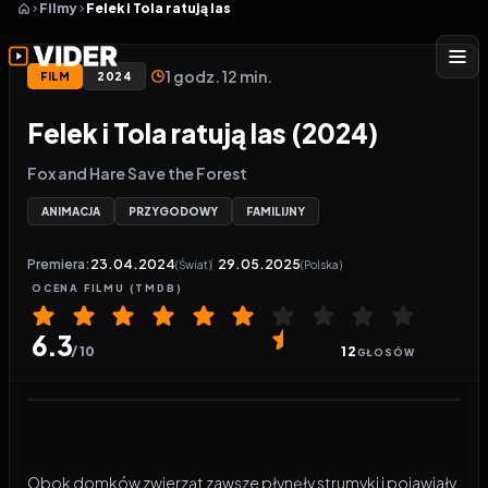
Filmy
Felek i Tola ratują las
1 godz. 12 min.
FILM
2024
Felek i Tola ratują las (2024)
Fox and Hare Save the Forest
ANIMACJA
PRZYGODOWY
FAMILIJNY
Premiera:
23.04.2024
29.05.2025
(Świat)
(Polska)
OCENA
FILMU
(TMDB)
6.3
/ 10
12
GŁOSÓW
Odtwarzacz wideo:
Felek i Tola ratują las
Obok domków zwierząt zawsze płynęły strumyki i pojawiały