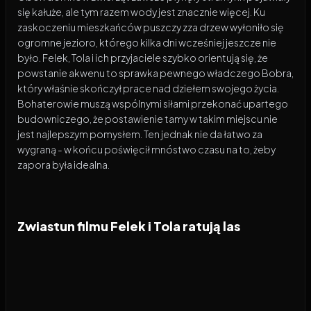
się kałuże, ale tym razem wody jest znacznie więcej. Ku
zaskoczeniu mieszkańców puszczy zza drzew wyłoniło się
ogromne jezioro, którego kilka dni wcześniej jeszcze nie
było. Felek, Tola i ich przyjaciele szybko orientują się, że
powstanie akwenu to sprawka pewnego władczego Bobra,
który właśnie skończył prace nad dziełem swojego życia.
Bohaterowie muszą wspólnymi siłami przekonać upartego
budowniczego, że postawienie tamy w takim miejscu nie
jest najlepszym pomysłem. Ten jednak nie da łatwo za
wygraną - w końcu poświęcił mnóstwo czasu na to, żeby
zapora była idealna.
Zwiastun filmu Felek i Tola ratują las