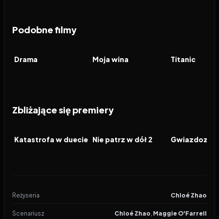
Podobne filmy
2026
6.9
2023
7.7
1997
FILM
FILM
FILM
Drama
Moja wina
Titanic
Zbliżające się premiery
2026
2026
2026
FILM
FILM
FILM
Katastrofa w duecie
Nie patrz w dół 2
Gwiazdozbió
Reżyseria
Chloé Zhao
Scenariusz
Chloé Zhao
,
Maggie O'Farrell