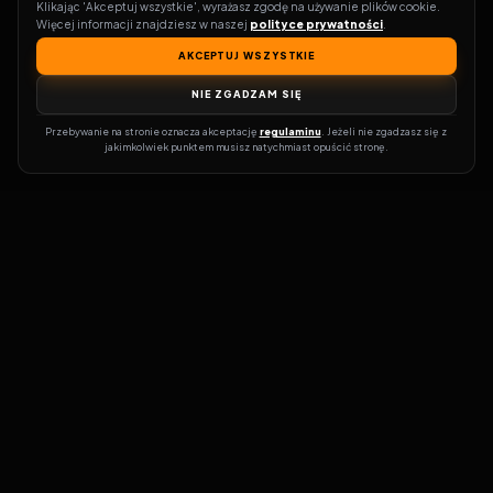
Klikając 'Akceptuj wszystkie', wyrażasz zgodę na używanie plików cookie. 
Więcej informacji znajdziesz w naszej 
polityce prywatności
.
AKCEPTUJ WSZYSTKIE
NIE ZGADZAM SIĘ
Przebywanie na stronie oznacza akceptację 
regulaminu
. Jeżeli nie zgadzasz się z 
jakimkolwiek punktem musisz natychmiast opuścić stronę.
Zostań prawdziwym pasjonatem kina!
Vider
to idealne miejsce dla
miłośników filmów i seriali online. Dzięki innowacyjnej
wyszukiwarce, do której dostęp uzyskasz przez naszą platformę,
w mgnieniu oka dowiesz się, gdzie obejrzeć najnowsze produkcje.
Nie musisz już przeszukiwać niezliczonych stron, takich jak Zalukaj,
Filman, eKino czy CDA. Vider w połączeniu z wyszukiwarką filmów i
seriali online pozwala błyskawicznie sprawdzić, gdzie dostępne są