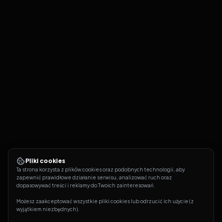
Pliki cookies
Ta strona korzysta z plików cookies oraz podobnych technologii, aby 
zapewnić prawidłowe działanie serwisu, analizować ruch oraz 
dopasowywać treści i reklamy do Twoich zainteresowań.
Możesz zaakceptować wszystkie pliki cookies lub odrzucić ich użycie (z 
wyjątkiem niezbędnych).