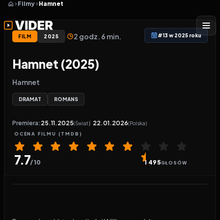
Filmy
Hamnet
2 godz. 6 min.
#13 w 2025 roku
FILM
2025
Hamnet (2025)
Hamnet
DRAMAT
ROMANS
Premiera:
25.11.2025
22.01.2026
(Świat)
(Polska)
OCENA
FILMU
(TMDB)
7.7
/ 10
1 495
GŁOSÓW
Odtwarzacz wideo:
Hamnet