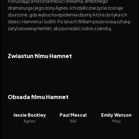
Poruszająca historia miłości Williama, ambitnego
dramaturga i jego żony Agnes. Ich idylliczne życie zostaje
zburzone, gdy wybucha epidemia dżumy, która dotyka ich
dzieci, Hamneta i Judith. Po latach William pisze nową sztukę
zatytułowaną Hamlet, aby poradzić sobie z żałobą.
Zwiastun filmu Hamnet
Obsada filmu Hamnet
Jessie Buckley
Paul Mescal
Emily Watson
Agnes
Will
Mary