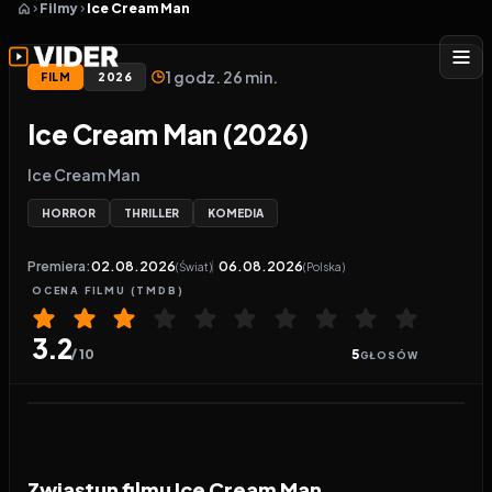
Filmy
Ice Cream Man
1 godz. 26 min.
FILM
2026
Ice Cream Man (2026)
Ice Cream Man
HORROR
THRILLER
KOMEDIA
Premiera:
02.08.2026
06.08.2026
(Świat)
(Polska)
OCENA
FILMU
(TMDB)
3.2
/ 10
5
GŁOSÓW
Odtwarzacz wideo:
Ice Cream Man
Zwiastun filmu Ice Cream Man