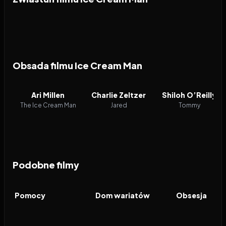
Obsada filmu Ice Cream Man
Ari Millen
Charlie Zeltzer
Shiloh O’Reilly
The Ice Cream Man
Jared
Tommy
Podobne filmy
2026
7.0
2025
5.7
2026
FILM
FILM
FILM
Pomocy
Dom wariatów
Obsesja