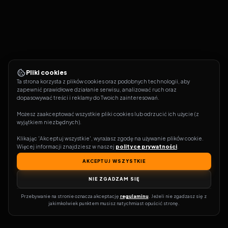
Pliki cookies
Ta strona korzysta z plików cookies oraz podobnych technologii, aby 
zapewnić prawidłowe działanie serwisu, analizować ruch oraz 
dopasowywać treści i reklamy do Twoich zainteresowań.
Możesz zaakceptować wszystkie pliki cookies lub odrzucić ich użycie (z 
wyjątkiem niezbędnych).
Klikając 'Akceptuj wszystkie', wyrażasz zgodę na używanie plików cookie. 
Więcej informacji znajdziesz w naszej 
polityce prywatności
.
AKCEPTUJ WSZYSTKIE
NIE ZGADZAM SIĘ
Przebywanie na stronie oznacza akceptację 
regulaminu
. Jeżeli nie zgadzasz się z 
jakimkolwiek punktem musisz natychmiast opuścić stronę.