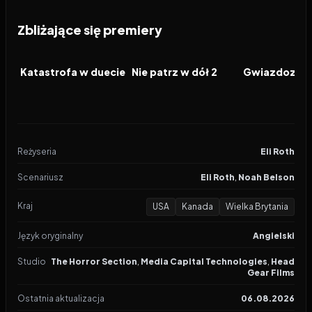
Zbliżające się premiery
2026
2026
2026
FILM
FILM
FILM
Katastrofa w duecie
Nie patrz w dół 2
Gwiazdozbió
Reżyseria
Eli Roth
Scenariusz
Eli Roth
,
Noah Belson
Kraj
USA
Kanada
Wielka Brytania
Język oryginalny
Angielski
Studio
The Horror Section
,
Media Capital Technologies
,
Head
Gear Films
Ostatnia aktualizacja
06.08.2026