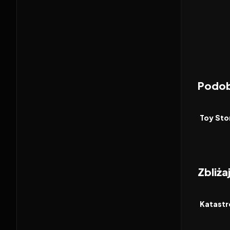
Podob
2026
FILM
Toy Sto
Zbliża
2026
FILM
Katastr