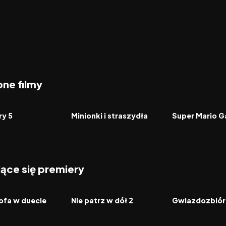
ne filmy
7.4
2026
6.4
2026
FILM
FILM
ry 5
Minionki i straszydła
Super Mario G
jące się premiery
2026
2026
FILM
FILM
ofa w duecie
Nie patrz w dół 2
Gwiazdozbiór