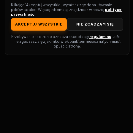
Klikając 'Akceptuj wszystkie', wyrażasz zgodę na używanie 
plików cookie. Więcej informacji znajdziesz w naszej 
polityce 
prywatności
.
AKCEPTUJ WSZYSTKIE
NIE ZGADZAM SIĘ
Przebywanie na stronie oznacza akceptację 
regulaminu
. Jeżeli 
nie zgadzasz się z jakimkolwiek punktem musisz natychmiast 
opuścić stronę.
Zostań prawdziwym pasjonatem kina!
Vider
to idealne miejsce dla miłośników
filmów i seriali online. Dzięki innowacyjnej
wyszukiwarce, do której dostęp uzyskasz
przez naszą platformę, w mgnieniu oka
dowiesz się, gdzie obejrzeć najnowsze