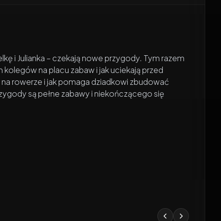
delkę i Julianka – czekają nowe przygody. Tym razem
 kolegów na placu zabaw i jak uciekają przed
ić na rowerze i jak pomaga dziadkowi zbudować
przygody są pełne zabawy i niekończącego się