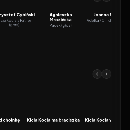
zysztof Cybiński
Agnieszka
Joanna Pach
Mrozińska
icia Kocia's Father
Adelka / Children (głos)
(głos)
Pacek (głos)
2025
2026
FILM
FILM
od choinkę
Kicia Kocia ma braciszka
Kicia Kocia w podróż