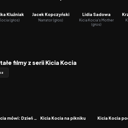
ka Kluźniak
Jacek Kopczyński
Lidia Sadowa
Kr
Kocia (głos)
Narrator (głos)
Kicia Kocia's Mother
K
(głos)
ałe filmy z serii Kicia Kocia
cz
6.0
2023
6.0
2023
FILM
FILM
Kicia Kocia mówi: Dzień dobry!
Kicia Kocia na pikniku
Kicia Kocia p