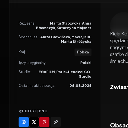
Odtwar
Reżyseria:
Marta Stróżycka
,
Anna
Błaszczyk
,
Katarzyna Majsner
Kicia Ko
Scenariusz:
Anita Głowińska
,
Maciej Kur
,
spędzimy
Marta Stróżycka
nagłym d
Kraj:
Polska
szafkę d
śmiechu
Język oryginalny:
Polski
Studio:
EGoFILM
,
Paris+Hendzel CO.
Studio
Zwiast
Ostatnia aktualizacja:
06.08.2026
UDOSTĘPNIJ
Obsada