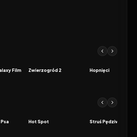
8.3
2025
7.7
2026
FILM
FILM
alaxy Film
Zwierzogród 2
Hopnięci
2026
2026
FILM
FILM
 Psa
Hot Spot