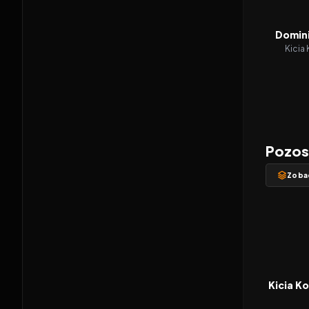
Domini
Kicia 
Pozost
Zoba
2023
FILM