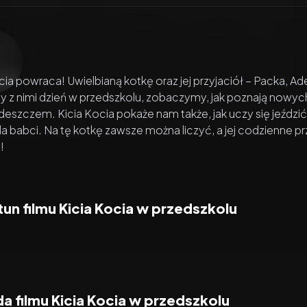
zacz wideo:
Kicia Kocia w przedszkolu
cia powraca! Uwielbianą kotkę oraz jej przyjaciół – Packa, A
 z nimi dzień w przedszkolu, zobaczymy, jak poznają nowych
eszczem. Kicia Kocia pokaże nam także, jak uczy się jeźdz
la babci. Na tę kotkę zawsze można liczyć, a jej codzienne 
!
un filmu Kicia Kocia w przedszkolu
 filmu Kicia Kocia w przedszkolu