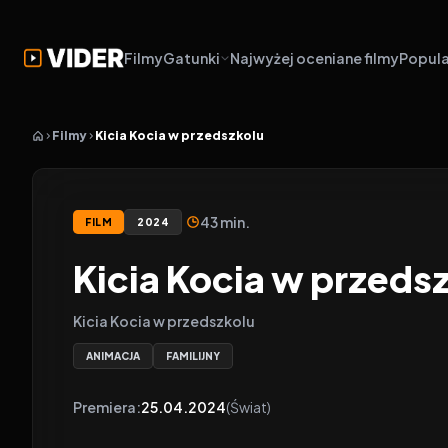
Filmy
Gatunki
Najwyżej oceniane filmy
Popula
Filmy
Kicia Kocia w przedszkolu
43 min.
FILM
2024
Kicia Kocia w przeds
Kicia Kocia w przedszkolu
ANIMACJA
FAMILIJNY
Premiera:
25.04.2024
(Świat)