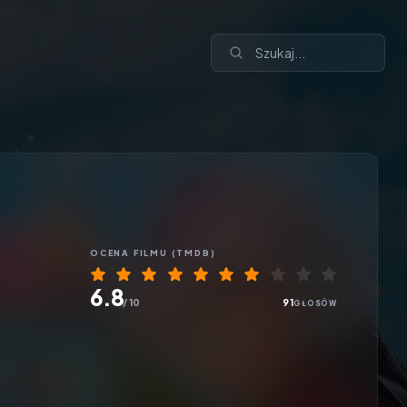
OCENA
FILMU
(TMDB)
6.8
/ 10
91
GŁOSÓW