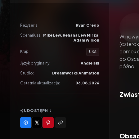
Odtwar
Reżyseria:
Ryan Crego
Scenariusz:
Mike Lew
,
Rehana Lew Mirza
,
W nowym 
Adam Wilson
(czterok
domek dl
Kraj:
USA
do Oscar
Język oryginalny:
Angielski
późno.
Studio:
DreamWorks Animation
Ostatnia aktualizacja:
06.08.2026
Zwiast
UDOSTĘPNIJ
Obsad