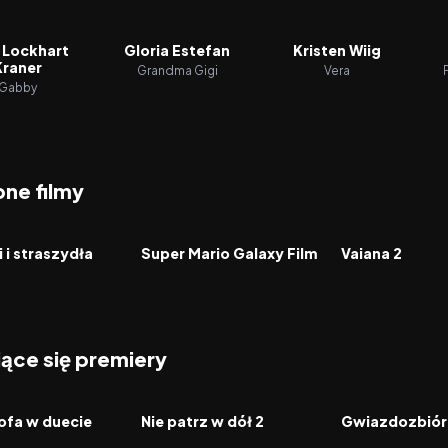
a Lockhart
Gloria Estefan
Kristen Wiig
Kraner
Grandma Gigi
Vera
Gabby
ne filmy
6.4
2026
8.3
2024
FILM
FILM
 i straszydła
Super Mario Galaxy Film
Vaiana 2
jące się premiery
2026
2026
FILM
FILM
ofa w duecie
Nie patrz w dół 2
Gwiazdozbiór