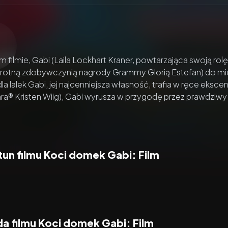
zacz wideo:
Koci domek Gabi: Film
filmie, Gabi (Laila Lockhart Kraner, powtarzająca swoją rolę
rotną zdobywczynią nagrody Grammy Glorią Estefan) do miejs
a lalek Gabi, jej najcenniejsza własność, trafia w ręce eksc
a® Kristen Wiig), Gabi wyrusza w przygodę przez prawdziwy
un filmu Koci domek Gabi: Film
a filmu Koci domek Gabi: Film