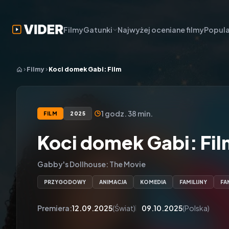
Filmy
Gatunki
Najwyżej oceniane filmy
Popula
Filmy
Koci domek Gabi: Film
1 godz. 38 min.
FILM
2025
Koci domek Gabi: Fil
Gabby's Dollhouse: The Movie
PRZYGODOWY
ANIMACJA
KOMEDIA
FAMILIJNY
FA
Premiera:
12.09.2025
(Świat)
09.10.2025
(Polska)