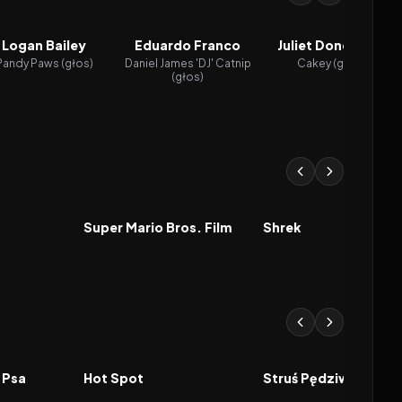
Logan Bailey
Eduardo Franco
Juliet Donenfeld
Pandy Paws (głos)
Daniel James 'DJ' Catnip
Cakey (głos)
(głos)
7.0
2023
7.6
2001
FILM
FILM
Super Mario Bros. Film
Shrek
2026
2026
FILM
FILM
 Psa
Hot Spot