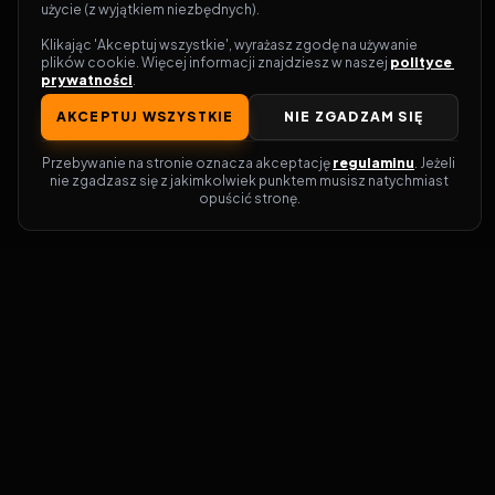
użycie (z wyjątkiem niezbędnych).
Klikając 'Akceptuj wszystkie', wyrażasz zgodę na używanie 
plików cookie. Więcej informacji znajdziesz w naszej 
polityce 
prywatności
.
AKCEPTUJ WSZYSTKIE
NIE ZGADZAM SIĘ
Przebywanie na stronie oznacza akceptację 
regulaminu
. Jeżeli 
nie zgadzasz się z jakimkolwiek punktem musisz natychmiast 
opuścić stronę.
Zostań prawdziwym pasjonatem kina!
Vider
to idealne miejsce dla miłośników
filmów i seriali online. Dzięki innowacyjnej
wyszukiwarce, do której dostęp uzyskasz