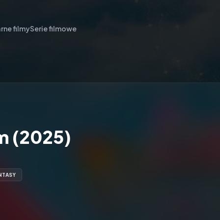
rne filmy
Serie filmowe
m (2025)
NTASY