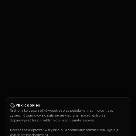
Pliki cookies
Ta strona korzysta z plików cookies oraz podobnych technologii, aby 
zapewnić prawidłowe działanie serwisu, analizować ruch oraz 
dopasowywać treści i reklamy do Twoich zainteresowań.
Możesz zaakceptować wszystkie pliki cookies lub odrzucić ich użycie (z 
wyjątkiem niezbędnych).