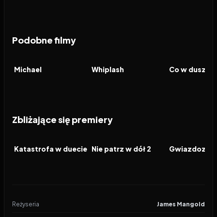
Podobne filmy
2026
8.7
2014
8.4
2020
FILM
FILM
FILM
Michael
Whiplash
Co w duszy g
Zbliżające się premiery
2026
2026
2026
FILM
FILM
FILM
Katastrofa w duecie
Nie patrz w dół 2
Gwiazdozbió
Reżyseria
James Mangold