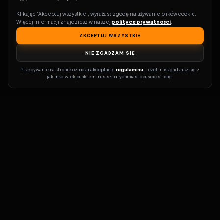
Klikając 'Akceptuj wszystkie', wyrażasz zgodę na używanie plików cookie. 
Więcej informacji znajdziesz w naszej 
polityce prywatności
.
AKCEPTUJ WSZYSTKIE
NIE ZGADZAM SIĘ
Przebywanie na stronie oznacza akceptację 
regulaminu
. Jeżeli nie zgadzasz się z 
jakimkolwiek punktem musisz natychmiast opuścić stronę.
Zostań prawdziwym pasjonatem kina!
Vider
to idealne miejsce dla
miłośników filmów i seriali online. Dzięki innowacyjnej
wyszukiwarce, do której dostęp uzyskasz przez naszą platformę,
w mgnieniu oka dowiesz się, gdzie obejrzeć najnowsze produkcje.
Nie musisz już przeszukiwać niezliczonych stron, takich jak Zalukaj,
Filman, eKino czy CDA. Vider w połączeniu z wyszukiwarką filmów i