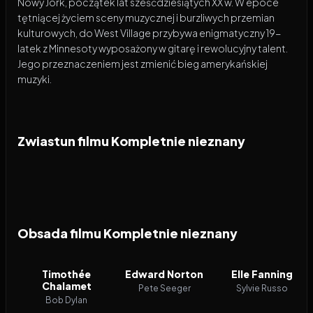
Nowy Jork, początek lat sześćdziesiątych XX w. W epoce
tętniącej życiem sceny muzycznej i burzliwych przemian
kulturowych, do West Village przybywa enigmatyczny 19-
latek z Minnesoty wyposażony w gitarę i rewolucyjny talent.
Jego przeznaczeniem jest zmienić bieg amerykańskiej
muzyki.
Zwiastun filmu Kompletnie nieznany
Obsada filmu Kompletnie nieznany
Timothée
Edward Norton
Elle Fanning
Chalamet
Pete Seeger
Sylvie Russo
Bob Dylan