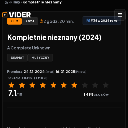
Filmy
Kompletnie nieznany
2 godz. 20 min.
#36 w 2024 roku
FILM
2024
Kompletnie nieznany (2024)
A Complete Unknown
DRAMAT
MUZYCZNY
Premiera:
24.12.2024
16.01.2025
(Świat)
(Polska)
OCENA
FILMU
(TMDB)
7.1
/ 10
1 498
GŁOSÓW
Odtwarzacz wideo:
Kompletnie nieznany