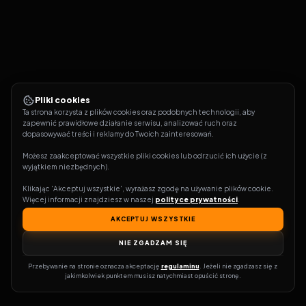
Pliki cookies
Ta strona korzysta z plików cookies oraz podobnych technologii, aby 
zapewnić prawidłowe działanie serwisu, analizować ruch oraz 
dopasowywać treści i reklamy do Twoich zainteresowań.
Możesz zaakceptować wszystkie pliki cookies lub odrzucić ich użycie (z 
wyjątkiem niezbędnych).
Klikając 'Akceptuj wszystkie', wyrażasz zgodę na używanie plików cookie. 
Więcej informacji znajdziesz w naszej 
polityce prywatności
.
AKCEPTUJ WSZYSTKIE
NIE ZGADZAM SIĘ
Przebywanie na stronie oznacza akceptację 
regulaminu
. Jeżeli nie zgadzasz się z 
jakimkolwiek punktem musisz natychmiast opuścić stronę.