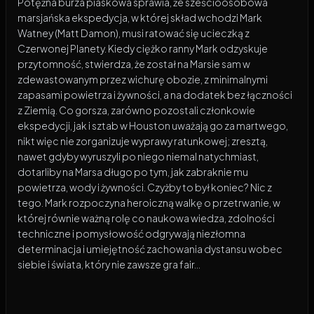
Potężna burza piaskowa sprawia, że sześcioosobowa
marsjańska ekspedycja, w której skład wchodzi Mark
Watney (Matt Damon), musi ratować się ucieczką z
Czerwonej Planety. Kiedy ciężko ranny Mark odzyskuje
przytomność, stwierdza, że został na Marsie sam w
zdewastowanym przez wichurę obozie, z minimalnymi
zapasami powietrza i żywności, a na dodatek bez łączności
z Ziemią. Co gorsza, zarówno pozostali członkowie
ekspedycji, jak i sztab w Houston uważają go za martwego,
nikt więc nie zorganizuje wyprawy ratunkowej; zresztą,
nawet gdyby wyruszyli po niego niemal natychmiast,
dotarliby na Marsa długo po tym, jak zabraknie mu
powietrza, wody i żywności. Czyżby to był koniec? Nic z
tego. Mark rozpoczyna heroiczną walkę o przetrwanie, w
której równie ważną rolę co naukowa wiedza, zdolności
techniczne i pomysłowość odgrywają niezłomna
determinacja i umiejętność zachowania dystansu wobec
siebie i świata, który nie zawsze gra fair…