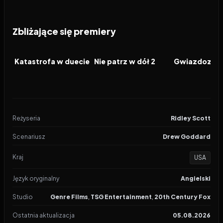
Zbliżające się premiery
2026
2026
2026
FILM
FILM
FILM
Katastrofa w duecie
Nie patrz w dół 2
Gwiazdozbió
Reżyseria
Ridley Scott
Scenariusz
Drew Goddard
Kraj
USA
Język oryginalny
Angielski
Studio
Genre Films
,
TSG Entertainment
,
20th Century Fox
Ostatnia aktualizacja
05.08.2026