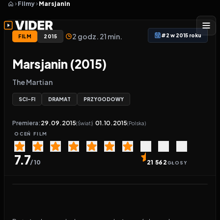
Filmy
Marsjanin
2 godz. 21 min.
#2 w 2015 roku
FILM
2015
Marsjanin (2015)
The Martian
SCI-FI
DRAMAT
PRZYGODOWY
Premiera:
29.09.2015
01.10.2015
(Świat)
(Polska)
OCEŃ
FILM
7.7
/ 10
21 562
GŁOSY
Odtwarzacz wideo:
Marsjanin