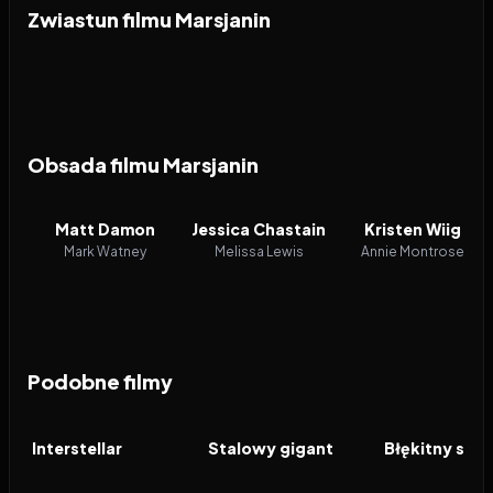
Zwiastun filmu Marsjanin
Obsada filmu Marsjanin
Matt Damon
Jessica Chastain
Kristen Wiig
Mark Watney
Melissa Lewis
Annie Montrose
Podobne filmy
2014
8.5
1999
8.0
2025
FILM
FILM
FILM
Interstellar
Stalowy gigant
Błękitny szla