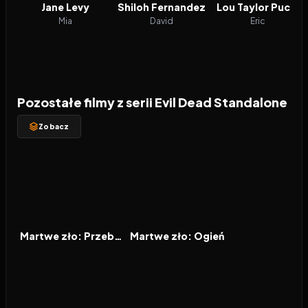
Jane Levy
Shiloh Fernandez
Lou Taylor Pucci
Mia
David
Eric
Pozostałe filmy z serii Evil Dead Standalone
Zobacz
2023
7.0
2026
7.9
FILM
FILM
Martwe zło: Przebudzenie
Martwe zło: Ogień