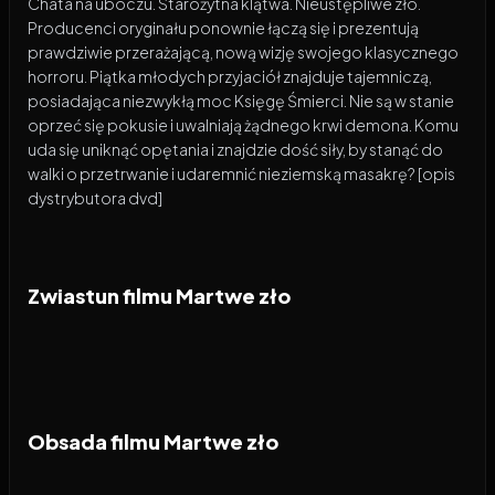
Chata na uboczu. Starożytna klątwa. Nieustępliwe zło.
Producenci oryginału ponownie łączą się i prezentują
prawdziwie przerażającą, nową wizję swojego klasycznego
horroru. Piątka młodych przyjaciół znajduje tajemniczą,
posiadająca niezwykłą moc Księgę Śmierci. Nie są w stanie
oprzeć się pokusie i uwalniają żądnego krwi demona. Komu
uda się uniknąć opętania i znajdzie dość siły, by stanąć do
walki o przetrwanie i udaremnić nieziemską masakrę? [opis
dystrybutora dvd]
Zwiastun filmu Martwe zło
Obsada filmu Martwe zło