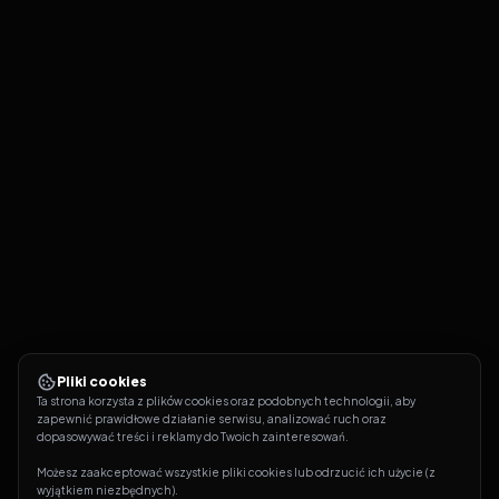
Pliki cookies
Ta strona korzysta z plików cookies oraz podobnych technologii, aby 
zapewnić prawidłowe działanie serwisu, analizować ruch oraz 
dopasowywać treści i reklamy do Twoich zainteresowań.
Możesz zaakceptować wszystkie pliki cookies lub odrzucić ich użycie (z 
wyjątkiem niezbędnych).