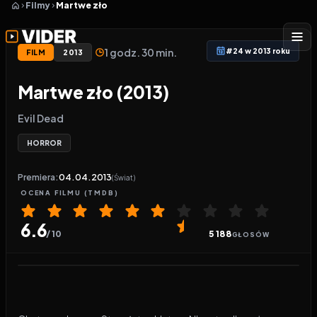
Filmy
Martwe zło
1 godz. 30 min.
#24 w 2013 roku
FILM
2013
Martwe zło (2013)
Evil Dead
HORROR
Premiera:
04.04.2013
(Świat)
OCENA
FILMU
(TMDB)
6.6
/ 10
5 188
GŁOSÓW
Odtwarzacz wideo:
Martwe zło