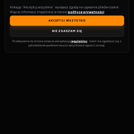
Klikając 'Akceptuj wszystkie', wyrażasz zgodę na używanie plików cookie. 
Więcej informacji znajdziesz w naszej 
polityce prywatności
.
AKCEPTUJ WSZYSTKIE
NIE ZGADZAM SIĘ
Przebywanie na stronie oznacza akceptację 
regulaminu
. Jeżeli nie zgadzasz się z 
jakimkolwiek punktem musisz natychmiast opuścić stronę.
Zostań prawdziwym pasjonatem kina!
Vider
to idealne miejsce dla
miłośników filmów i seriali online. Dzięki innowacyjnej
wyszukiwarce, do której dostęp uzyskasz przez naszą platformę,
w mgnieniu oka dowiesz się, gdzie obejrzeć najnowsze produkcje.
Nie musisz już przeszukiwać niezliczonych stron, takich jak Zalukaj,
Filman, eKino czy CDA. Vider w połączeniu z wyszukiwarką filmów i