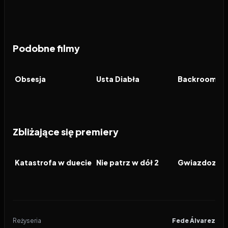
Podobne filmy
2026
8.2
2026
6.5
2026
FILM
FILM
FILM
Obsesja
Usta Diabła
Zbliżające się premiery
2026
2026
2026
FILM
FILM
FILM
Katastrofa w duecie
Nie patrz w dół 2
Gwiazdozbió
Reżyseria
Fede Álvarez