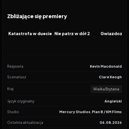
Zbliżające się premiery
2026
2026
2026
FILM
FILM
FILM
Katastrofa w duecie
Nie patrz w dół 2
Gwiazdozbió
Reżyseria
Kevin Macdonald
Scenariusz
Clare Keogh
Kraj
Wielka Brytania
Język oryginalny
Angielski
Studio
Mercury Studios
,
Plan B / KM Films
Ostatnia aktualizacja
06.08.2026