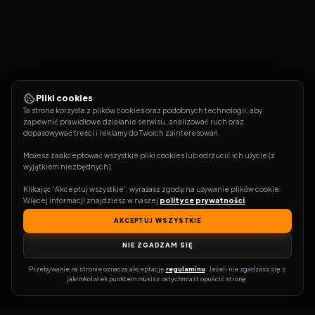
Pliki cookies
Ta strona korzysta z plików cookies oraz podobnych technologii, aby 
zapewnić prawidłowe działanie serwisu, analizować ruch oraz 
dopasowywać treści i reklamy do Twoich zainteresowań.
Możesz zaakceptować wszystkie pliki cookies lub odrzucić ich użycie (z 
wyjątkiem niezbędnych).
Klikając 'Akceptuj wszystkie', wyrażasz zgodę na używanie plików cookie. 
Więcej informacji znajdziesz w naszej 
polityce prywatności
.
AKCEPTUJ WSZYSTKIE
NIE ZGADZAM SIĘ
Przebywanie na stronie oznacza akceptację 
regulaminu
. Jeżeli nie zgadzasz się z 
jakimkolwiek punktem musisz natychmiast opuścić stronę.