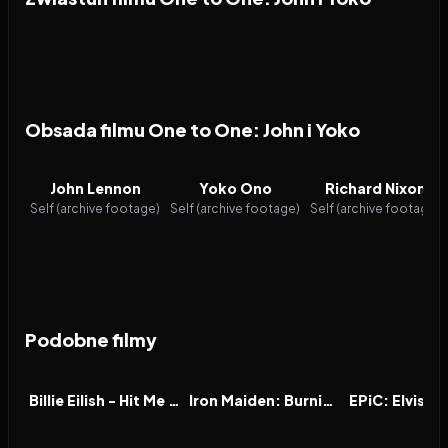
Obsada filmu One to One: John i Yoko
John Lennon
Yoko Ono
Richard Nixon
Self (archive footage)
Self (archive footage)
Self (archive footage)
Podobne filmy
2026
7.8
2026
8.7
2026
FILM
FILM
FILM
Billie Eilish - Hit Me Hard and Soft: The Tour (w technologii 3D)
Iron Maiden: Burning Ambition