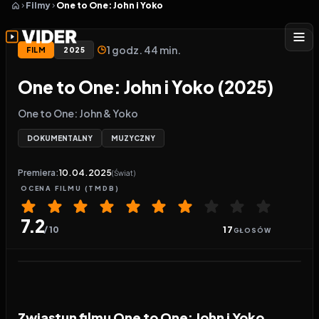
Filmy
One to One: John i Yoko
1 godz. 44 min.
FILM
2025
One to One: John i Yoko (2025)
One to One: John & Yoko
DOKUMENTALNY
MUZYCZNY
Premiera:
10.04.2025
(Świat)
OCENA
FILMU
(TMDB)
7.2
/ 10
17
GŁOSÓW
Odtwarzacz wideo:
One to One: John i Yoko
Zwiastun filmu One to One: John i Yoko