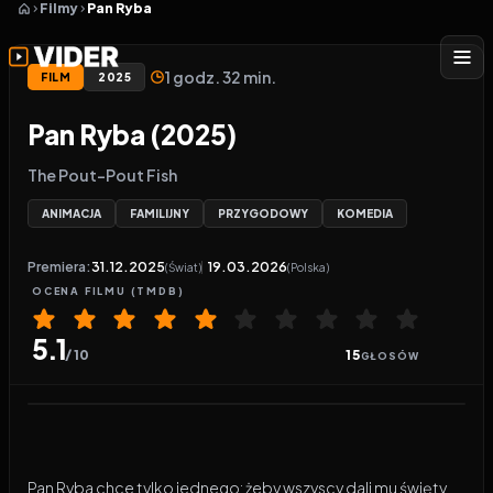
Filmy
Pan Ryba
1 godz. 32 min.
FILM
2025
Pan Ryba (2025)
The Pout-Pout Fish
ANIMACJA
FAMILIJNY
PRZYGODOWY
KOMEDIA
Premiera:
31.12.2025
19.03.2026
(Świat)
(Polska)
OCENA
FILMU
(TMDB)
5.1
/ 10
15
GŁOSÓW
Odtwarzacz wideo:
Pan Ryba
Pan Ryba chce tylko jednego: żeby wszyscy dali mu święty