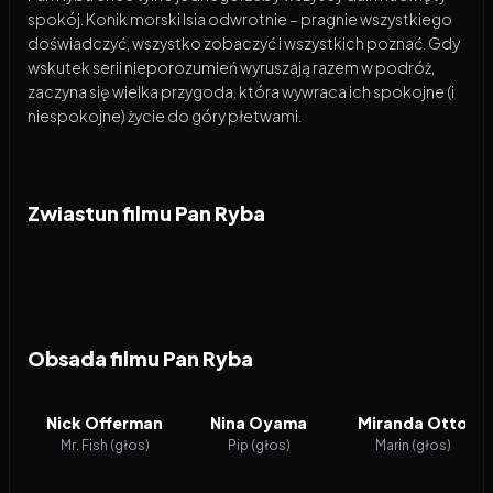
spokój. Konik morski Isia odwrotnie – pragnie wszystkiego
doświadczyć, wszystko zobaczyć i wszystkich poznać. Gdy
wskutek serii nieporozumień wyruszają razem w podróż,
zaczyna się wielka przygoda, która wywraca ich spokojne (i
niespokojne) życie do góry płetwami.
Zwiastun filmu Pan Ryba
Obsada filmu Pan Ryba
Nick Offerman
Nina Oyama
Miranda Otto
Mr. Fish (głos)
Pip (głos)
Marin (głos)