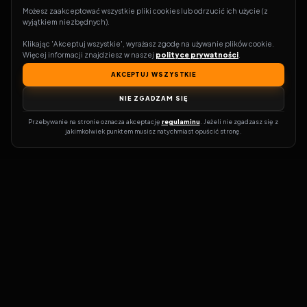
Możesz zaakceptować wszystkie pliki cookies lub odrzucić ich użycie (z 
wyjątkiem niezbędnych).
Klikając 'Akceptuj wszystkie', wyrażasz zgodę na używanie plików cookie. 
Więcej informacji znajdziesz w naszej 
polityce prywatności
.
AKCEPTUJ WSZYSTKIE
NIE ZGADZAM SIĘ
Przebywanie na stronie oznacza akceptację 
regulaminu
. Jeżeli nie zgadzasz się z 
jakimkolwiek punktem musisz natychmiast opuścić stronę.
Zostań prawdziwym pasjonatem kina!
Vider
to idealne miejsce dla
miłośników filmów i seriali online. Dzięki innowacyjnej
wyszukiwarce, do której dostęp uzyskasz przez naszą platformę,
w mgnieniu oka dowiesz się, gdzie obejrzeć najnowsze produkcje.