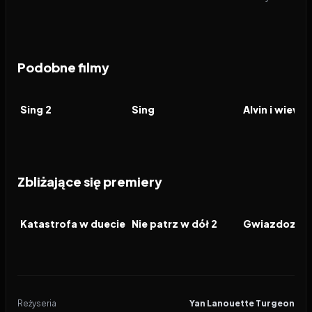
Podobne filmy
2021
7.8
2016
7.1
2009
FILM
FILM
FILM
Sing 2
Sing
Alvin i wiewió
Zbliżające się premiery
2026
2026
2026
FILM
FILM
FILM
Katastrofa w duecie
Nie patrz w dół 2
Gwiazdozbió
Reżyseria
Yan Lanouette Turgeon