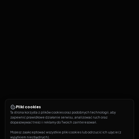
Pliki cookies
Ta strona korzysta z plików cookies oraz podobnych technologii, aby 
zapewnić prawidłowe działanie serwisu, analizować ruch oraz 
dopasowywać treści i reklamy do Twoich zainteresowań.
Możesz zaakceptować wszystkie pliki cookies lub odrzucić ich użycie (z 
wyjątkiem niezbędnych).