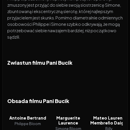
zmuszony jest przyjąć do siebie swoją siostrzenicę Simone,
zbuntowaną i ekscentryczną sierotę, której najlepszym
przyjacielem jest skunks. Pomimo diametralnie odmiennych
osobowości Philippe i Simone szybko odkrywają, że mogą
potrzebować siebie nawzajem bardziej, niż początkowo
sądzili.
Zwiastun filmu Pani Bucik
Obsada filmu Pani Bucik
Antoine Bertrand
Marguerite
Mateo Laurent
Laurence
Membreño Daigle
Philippe Bloom
Simone Bloom
Billy