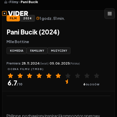
Filmy
Pani Bucik
1 godz. 51 min.
FILM
2024
Pani Bucik (2024)
Mlle Bottine
KOMEDIA
FAMILIJNY
MUZYCZNY
Premiera:
28.11.2024
05.06.2025
(Świat)
(Polska)
OCENA
FILMU
(TMDB)
6.7
/ 10
6
GŁOSÓW
Odtwarzacz wideo:
Pani Bucik
Philippe, pozbawiony inspiracji kompozytor operowy,