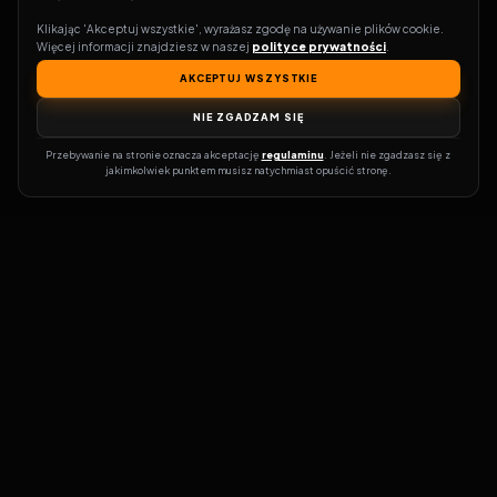
Klikając 'Akceptuj wszystkie', wyrażasz zgodę na używanie plików cookie. 
Więcej informacji znajdziesz w naszej 
polityce prywatności
.
AKCEPTUJ WSZYSTKIE
NIE ZGADZAM SIĘ
Przebywanie na stronie oznacza akceptację 
regulaminu
. Jeżeli nie zgadzasz się z 
jakimkolwiek punktem musisz natychmiast opuścić stronę.
Zostań prawdziwym pasjonatem kina!
Vider
to idealne miejsce dla
miłośników filmów i seriali online. Dzięki innowacyjnej
wyszukiwarce, do której dostęp uzyskasz przez naszą platformę,
w mgnieniu oka dowiesz się, gdzie obejrzeć najnowsze produkcje.
Nie musisz już przeszukiwać niezliczonych stron, takich jak Zalukaj,
Filman, eKino czy CDA. Vider w połączeniu z wyszukiwarką filmów i