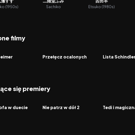
広瀬すず
二階堂ふみ
吉田羊
ko (1950s)
Sachiko
Etsuko (1980s)
ne filmy
8.0
2016
8.2
1993
FILM
FILM
eimer
Przełęcz ocalonych
Lista Schindle
jące się premiery
2026
2026
FILM
FILM
ofa w duecie
Nie patrz w dół 2
Tedi i magicz