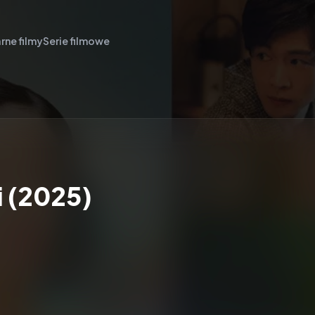
rne filmy
Serie filmowe
i (2025)