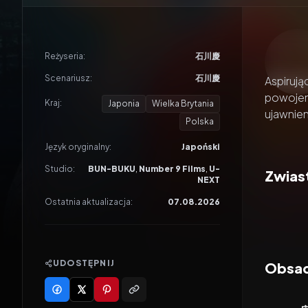
Odtwar
Reżyseria:
石川慶
Scenariusz:
石川慶
Aspirują
powojenn
Kraj:
Japonia
Wielka Brytania
ujawnien
Polska
Język oryginalny:
Japoński
Studio:
BUN-BUKU
,
Number 9 Films
,
U-
Zwiast
NEXT
Ostatnia aktualizacja:
07.08.2026
UDOSTĘPNIJ
Obsada