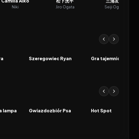
Camilla Aiko
松下洸平
三浦友和
Niki
Jiro Ogata
Seiji Ogata
8.6
1998
8.2
2014
FILM
FILM
ra
Szeregowiec Ryan
Gra tajemnic
2026
2026
FILM
FILM
na lampa
Gwiazdozbiór Psa
Hot Spot