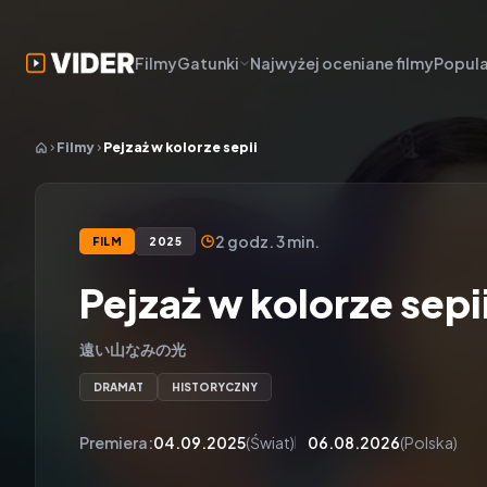
Filmy
Gatunki
Najwyżej oceniane filmy
Popula
Filmy
Pejzaż w kolorze sepii
2 godz. 3 min.
FILM
2025
Pejzaż w kolorze sepi
遠い山なみの光
DRAMAT
HISTORYCZNY
Premiera:
04.09.2025
(Świat)
06.08.2026
(Polska)