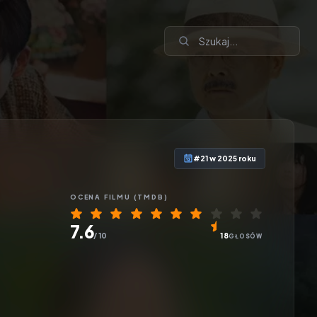
#21 w 2025 roku
OCENA
FILMU
(TMDB)
7.6
/ 10
18
GŁOSÓW