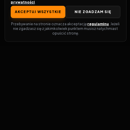
prywatności
.
AKCEPTUJ WSZYSTKIE
NIE ZGADZAM SIĘ
Przebywanie na stronie oznacza akceptację 
regulaminu
. Jeżeli 
nie zgadzasz się z jakimkolwiek punktem musisz natychmiast 
opuścić stronę.
Zostań prawdziwym pasjonatem kina!
Vider
to idealne miejsce dla miłośników
filmów i seriali online. Dzięki innowacyjnej
wyszukiwarce, do której dostęp uzyskasz
przez naszą platformę, w mgnieniu oka
dowiesz się, gdzie obejrzeć najnowsze
produkcje. Nie musisz już przeszukiwać