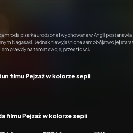
zacz wideo:
Pejzaż w kolorze sepii
ca młoda pisarka urodzona i wychowana w Anglii postanawia p
ym Nagasaki. Jednak niewyjaśnione samobójstwo jej starszej
iem prawdy na temat swojej przeszłości.
un filmu Pejzaż w kolorze sepii
 filmu Pejzaż w kolorze sepii