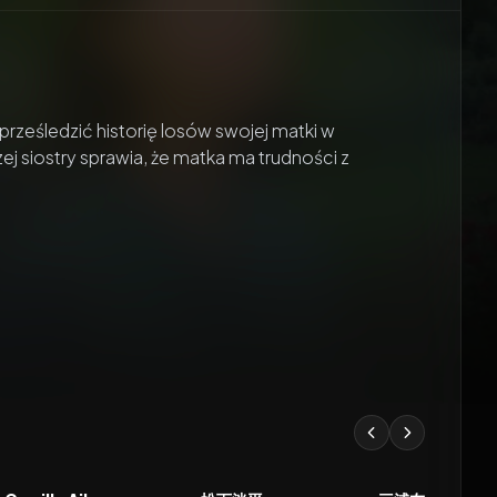
rześledzić historię losów swojej matki w
 siostry sprawia, że matka ma trudności z