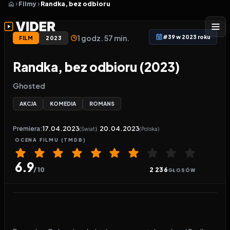
Filmy
Randka, bez odbioru
1 godz. 57 min.
#39 w 2023 roku
FILM
2023
Randka, bez odbioru (2023)
Ghosted
AKCJA
KOMEDIA
ROMANS
Premiera:
17.04.2023
20.04.2023
(Świat)
(Polska)
OCENA
FILMU
(TMDB)
6.9
/ 10
2 236
GŁOSÓW
Odtwarzacz wideo:
Randka, bez odbioru