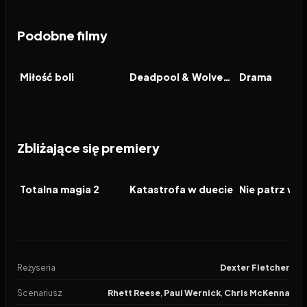
Podobne filmy
2025
5.6
2024
7.6
2026
FILM
FILM
FILM
Miłość boli
Deadpool & Wolverine
Drama
Zbliżające się premiery
2026
2026
2026
FILM
FILM
FILM
Totalna magia 2
Katastrofa w duecie
Nie patrz w d
Reżyseria
Dexter Fletcher
Scenariusz
Rhett Reese
,
Paul Wernick
,
Chris McKenna