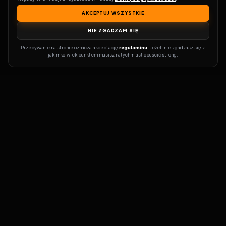
AKCEPTUJ WSZYSTKIE
NIE ZGADZAM SIĘ
Przebywanie na stronie oznacza akceptację 
regulaminu
. Jeżeli nie zgadzasz się z 
jakimkolwiek punktem musisz natychmiast opuścić stronę.
Zostań prawdziwym pasjonatem kina!
Vider
to idealne miejsce dla
miłośników filmów i seriali online. Dzięki innowacyjnej
wyszukiwarce, do której dostęp uzyskasz przez naszą platformę,
w mgnieniu oka dowiesz się, gdzie obejrzeć najnowsze produkcje.
Nie musisz już przeszukiwać niezliczonych stron, takich jak Zalukaj,
Filman, eKino czy CDA. Vider w połączeniu z wyszukiwarką filmów i
seriali online pozwala błyskawicznie sprawdzić, gdzie dostępne są
interesujące Cię tytuły na popularnych platformach VOD, takich