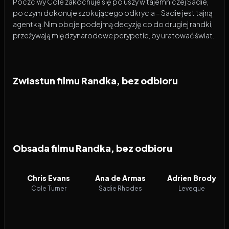
Poczciwy Cole zakochuje się po uszy w tajemniczej Sadie,
po czym dokonuje szokującego odkrycia – Sadie jest tajną
agentką. Nim oboje podejmą decyzję co do drugiej randki,
przeżywają międzynarodowe perypetie, by uratować świat.
Zwiastun filmu Randka, bez odbioru
Obsada filmu Randka, bez odbioru
Chris Evans
Ana de Armas
Adrien Brody
Cole Turner
Sadie Rhodes
Leveque