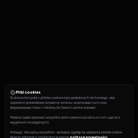
Pliki cookies
Ta strona korzysta z plików cookies oraz podobnych technologii, aby 
zapewnić prawidłowe działanie serwisu, analizować ruch oraz 
dopasowywać treści i reklamy do Twoich zainteresowań.
Możesz zaakceptować wszystkie pliki cookies lub odrzucić ich użycie (z 
wyjątkiem niezbędnych).
Klikając 'Akceptuj wszystkie', wyrażasz zgodę na używanie plików cookie. 
Więcej informacji znajdziesz w naszej 
polityce prywatności
.