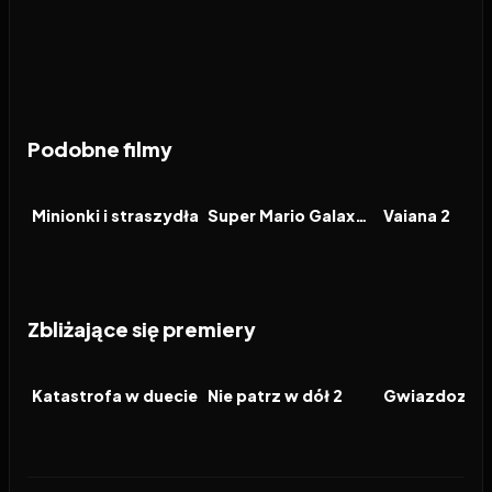
Podobne filmy
2026
6.4
2026
8.3
2024
FILM
FILM
FILM
Minionki i straszydła
Super Mario Galaxy Film
Vaiana 2
Zbliżające się premiery
2026
2026
2026
FILM
FILM
FILM
Katastrofa w duecie
Nie patrz w dół 2
Gwiazdozbió