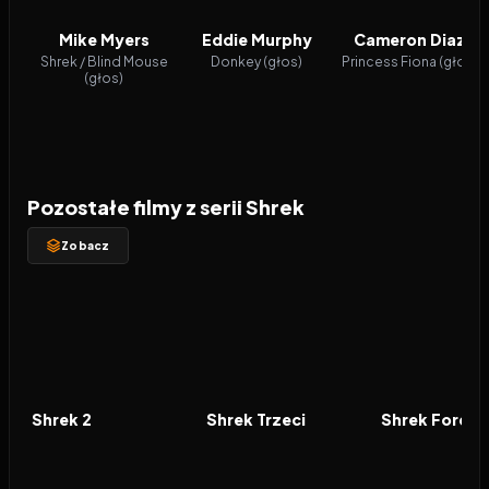
Mike Myers
Eddie Murphy
Cameron Diaz
Shrek / Blind Mouse
Donkey (głos)
Princess Fiona (głos)
(głos)
Pozostałe filmy z serii Shrek
Zobacz
2004
7.3
2007
6.3
2010
FILM
FILM
FILM
Shrek 2
Shrek Trzeci
Shrek Foreve