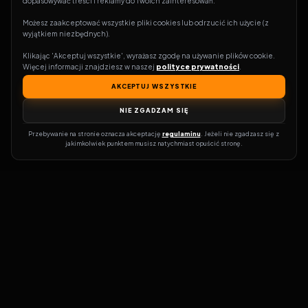
dopasowywać treści i reklamy do Twoich zainteresowań.
Możesz zaakceptować wszystkie pliki cookies lub odrzucić ich użycie (z 
wyjątkiem niezbędnych).
Klikając 'Akceptuj wszystkie', wyrażasz zgodę na używanie plików cookie. 
Więcej informacji znajdziesz w naszej 
polityce prywatności
.
AKCEPTUJ WSZYSTKIE
NIE ZGADZAM SIĘ
Przebywanie na stronie oznacza akceptację 
regulaminu
. Jeżeli nie zgadzasz się z 
jakimkolwiek punktem musisz natychmiast opuścić stronę.
Zostań prawdziwym pasjonatem kina!
Vider
to idealne miejsce dla
miłośników filmów i seriali online. Dzięki innowacyjnej
wyszukiwarce, do której dostęp uzyskasz przez naszą platformę,