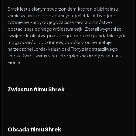
Shrek jest zielonym stworzonkiem, które nie lubi hałasu,
zamieszania i niespodziewanych gości. Jakie było jego
zdziwienie, kiedy do jego zacisza zawitało mnóstwo
postaci z sąsiedniego królestwa bajki. Zostali wygnani ze
swojego królestwa przez złego Lorda Farquaada i nie będą
mogli powrócić do domów, dopóki ktoś nie uratuje
narzeczonej Lorda- księżniczki Fiony z łap straszliwego
smoka. Shrek wyrusza w niebezpieczną drogę na ratunek
Fionie.
Zwiastun filmu Shrek
Obsada filmu Shrek