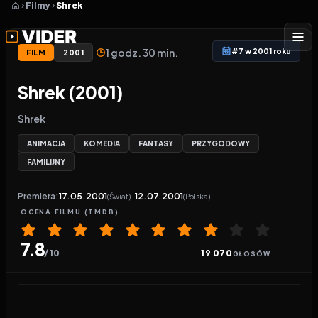
Filmy
Shrek
1 godz. 30 min.
#7 w 2001 roku
FILM
2001
Shrek (2001)
Shrek
ANIMACJA
KOMEDIA
FANTASY
PRZYGODOWY
FAMILIJNY
Premiera:
17.05.2001
12.07.2001
(Świat)
(Polska)
OCENA
FILMU
(TMDB)
7.8
/ 10
19 070
GŁOSÓW
Odtwarzacz wideo:
Shrek