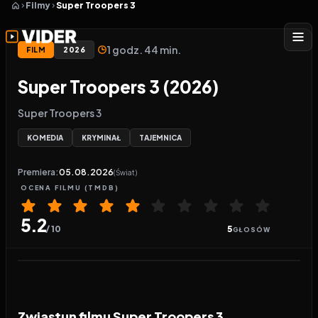
Filmy
Super Troopers 3
1 godz. 44 min.
FILM
2026
Super Troopers 3 (2026)
Super Troopers 3
KOMEDIA
KRYMINAŁ
TAJEMNICA
Premiera:
05.08.2026
(Świat)
OCENA
FILMU
(TMDB)
5.2
/ 10
5
GŁOSÓW
Odtwarzacz wideo:
Super Troopers 3
Zwiastun filmu Super Troopers 3