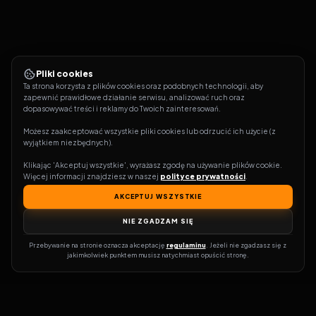
Pliki cookies
Ta strona korzysta z plików cookies oraz podobnych technologii, aby 
zapewnić prawidłowe działanie serwisu, analizować ruch oraz 
dopasowywać treści i reklamy do Twoich zainteresowań.
Możesz zaakceptować wszystkie pliki cookies lub odrzucić ich użycie (z 
wyjątkiem niezbędnych).
Klikając 'Akceptuj wszystkie', wyrażasz zgodę na używanie plików cookie. 
Więcej informacji znajdziesz w naszej 
polityce prywatności
.
AKCEPTUJ WSZYSTKIE
NIE ZGADZAM SIĘ
Przebywanie na stronie oznacza akceptację 
regulaminu
. Jeżeli nie zgadzasz się z 
jakimkolwiek punktem musisz natychmiast opuścić stronę.