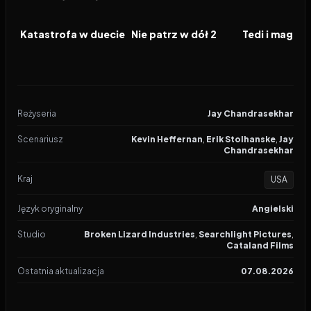
2026
2026
2026
FILM
FILM
FILM
Katastrofa w duecie
Nie patrz w dół 2
Reżyseria
Jay Chandrasekhar
Scenariusz
Kevin Heffernan
,
Erik Stolhanske
,
Jay
Chandrasekhar
Kraj
USA
Język oryginalny
Angielski
Studio
Broken Lizard Industries
,
Searchlight Pictures
,
Cataland Films
Ostatnia aktualizacja
07.08.2026