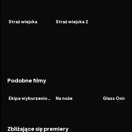
2001
6.5
2018
5.9
FILM
FILM
Straż wiejska
Straż wiejska 2
Podobne filmy
2026
7.1
2019
7.8
2022
FILM
FILM
FILM
Ekipa wyburzeniowa
Na noże
Zbliżające się premiery