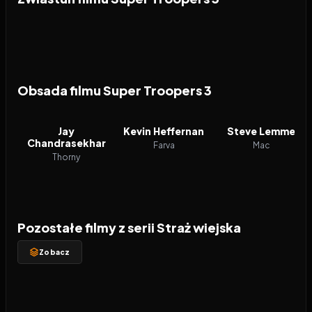
Obsada filmu Super Troopers 3
Jay
Kevin Heffernan
Steve Lemme
Chandrasekhar
Farva
Mac
Thorny
Pozostałe filmy z serii Straż wiejska
Zobacz