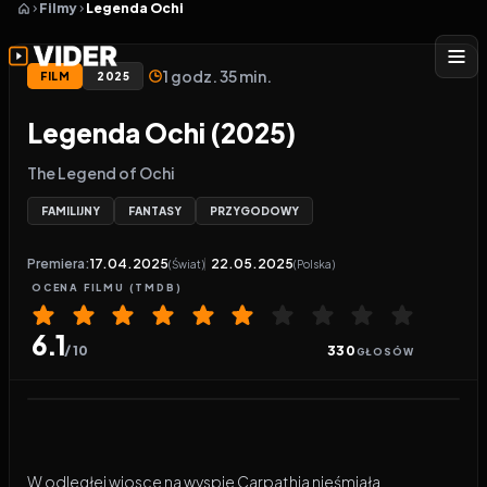
Filmy
Legenda Ochi
1 godz. 35 min.
FILM
2025
Legenda Ochi (2025)
The Legend of Ochi
FAMILIJNY
FANTASY
PRZYGODOWY
Premiera:
17.04.2025
22.05.2025
(Świat)
(Polska)
OCENA
FILMU
(TMDB)
6.1
/ 10
330
GŁOSÓW
Odtwarzacz wideo:
Legenda Ochi
W odległej wiosce na wyspie Carpathia nieśmiała