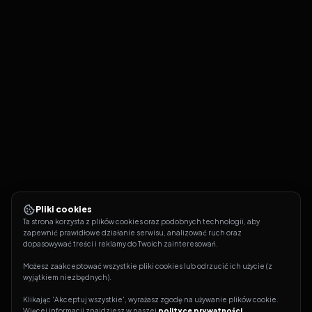
Pliki cookies
Ta strona korzysta z plików cookies oraz podobnych technologii, aby 
zapewnić prawidłowe działanie serwisu, analizować ruch oraz 
dopasowywać treści i reklamy do Twoich zainteresowań.
Możesz zaakceptować wszystkie pliki cookies lub odrzucić ich użycie (z 
wyjątkiem niezbędnych).
Klikając 'Akceptuj wszystkie', wyrażasz zgodę na używanie plików cookie. 
Więcej informacji znajdziesz w naszej 
polityce prywatności
.