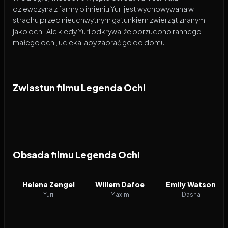
dziewczyna z farmy o imieniu Yuri jest wychowywana w
strachu przed nieuchwytnym gatunkiem zwierząt znanym
jako ochi. Ale kiedy Yuri odkrywa, że ​​porzucono rannego
małego ochi, ucieka, aby zabrać go do domu.
Zwiastun filmu Legenda Ochi
Obsada filmu Legenda Ochi
Helena Zengel
Willem Dafoe
Emily Watson
Yuri
Maxim
Dasha