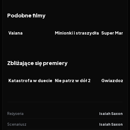
Podobne filmy
2026
5.9
2026
6.4
2026
FILM
FILM
FILM
Vaiana
Minionki i straszydła
Zbliżające się premiery
2026
2026
2026
FILM
FILM
FILM
Katastrofa w duecie
Nie patrz w dół 2
Gwiazdozbió
Reżyseria
Isaiah Saxon
Scenariusz
Isaiah Saxon