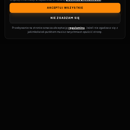
AKCEPTUJ WSZYSTKIE
NIE ZGADZAM SIĘ
Przebywanie na stronie oznacza akceptację 
regulaminu
. Jeżeli nie zgadzasz się z 
jakimkolwiek punktem musisz natychmiast opuścić stronę.
Zostań prawdziwym pasjonatem kina!
Vider
to idealne miejsce dla
miłośników filmów i seriali online. Dzięki innowacyjnej
wyszukiwarce, do której dostęp uzyskasz przez naszą platformę,
w mgnieniu oka dowiesz się, gdzie obejrzeć najnowsze produkcje.
Nie musisz już przeszukiwać niezliczonych stron, takich jak Zalukaj,
Filman, eKino czy CDA. Vider w połączeniu z wyszukiwarką filmów i
seriali online pozwala błyskawicznie sprawdzić, gdzie dostępne są
interesujące Cię tytuły na popularnych platformach VOD, takich