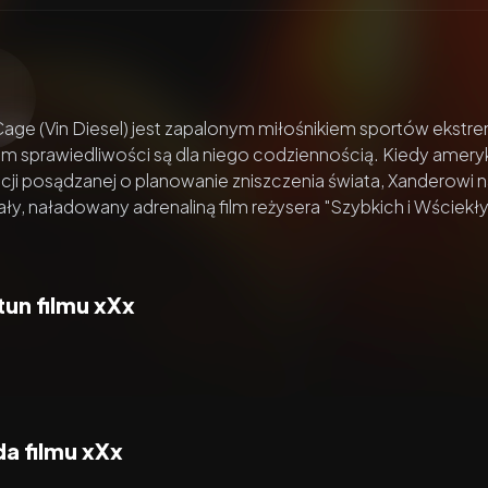
zacz wideo:
xXx
age (Vin Diesel) jest zapalonym miłośnikiem sportów ekstrem
m sprawiedliwości są dla niego codziennością. Kiedy amery
cji posądzanej o planowanie zniszczenia świata, Xanderowi na
y, naładowany adrenaliną film reżysera "Szybkich i Wściekły
un filmu xXx
a filmu xXx