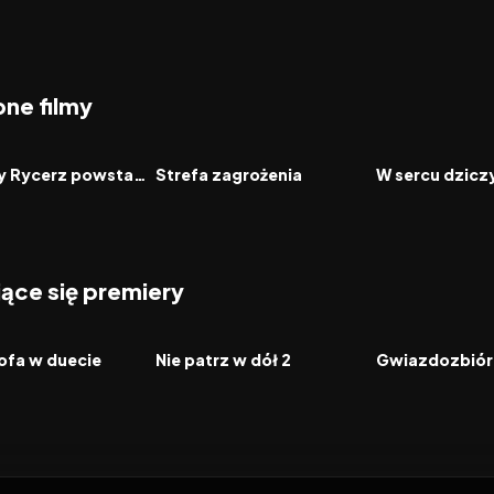
ne filmy
7.8
2026
7.0
2026
FILM
FILM
Mroczny Rycerz powstaje
Strefa zagrożenia
W sercu dzicz
jące się premiery
2026
2026
FILM
FILM
ofa w duecie
Nie patrz w dół 2
Gwiazdozbiór