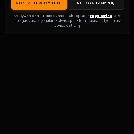
AKCEPTUJ WSZYSTKIE
NIE ZGADZAM SIĘ
Przebywanie na stronie oznacza akceptację 
regulaminu
. Jeżeli 
nie zgadzasz się z jakimkolwiek punktem musisz natychmiast 
opuścić stronę.
Zostań prawdziwym pasjonatem kina!
Vider
to idealne miejsce dla miłośników
filmów i seriali online. Dzięki innowacyjnej
wyszukiwarce, do której dostęp uzyskasz
przez naszą platformę, w mgnieniu oka
dowiesz się, gdzie obejrzeć najnowsze
produkcje. Nie musisz już przeszukiwać
niezliczonych stron, takich jak Zalukaj,
Filman, eKino czy CDA. Vider w połączeniu