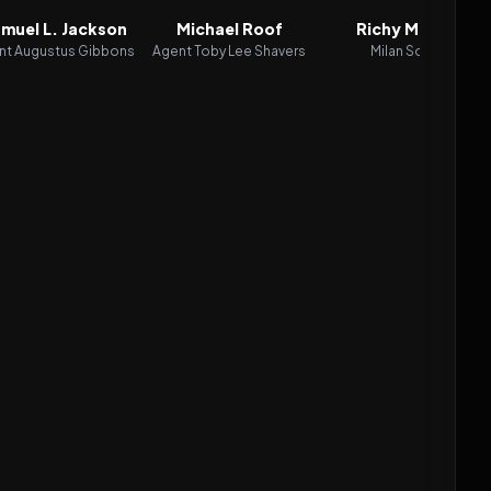
muel L. Jackson
Michael Roof
Richy Müller
nt Augustus Gibbons
Agent Toby Lee Shavers
Milan Sova