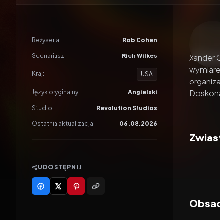
Odtwar
Reżyseria:
Rob Cohen
Scenariusz:
Rich Wilkes
Xander C
wymiare
Kraj:
USA
organiza
Doskonał
Język oryginalny:
Angielski
Studio:
Revolution Studios
Ostatnia aktualizacja:
06.08.2026
Zwiast
UDOSTĘPNIJ
Obsad