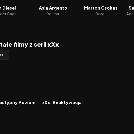
n Diesel
Asia Argento
Marton Csokas
Sa
der Cage
Yelena
Yorgi
Age
ałe filmy z serii xXx
cz
5.1
2017
6.1
FILM
Następny Poziom
xXx: Reaktywacja