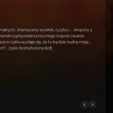
alnych. Intensywny wysiłek, ryzyko i... kłopoty z
kański rząd powierza mu misję rozpracowania
 początku wydaje się, że to będzie nudna misja...
ch". [opis dystrybutora dvd]