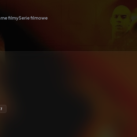
rne filmy
Serie filmowe
AT