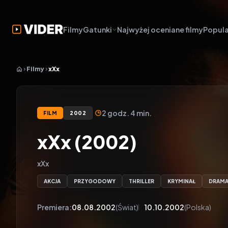
Filmy
Gatunki
Najwyżej oceniane filmy
Popula
Filmy
xXx
2 godz. 4 min.
FILM
2002
xXx (2002)
xXx
AKCJA
PRZYGODOWY
THRILLER
KRYMINAŁ
DRAM
Premiera:
08.08.2002
(Świat)
10.10.2002
(Polska)