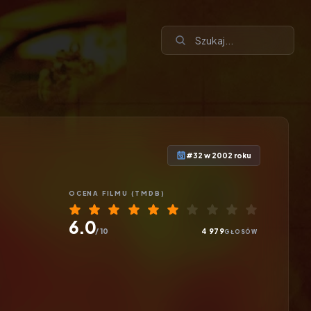
#32 w 2002 roku
OCENA
FILMU
(TMDB)
6.0
/ 10
4 979
GŁOSÓW