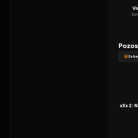
Vi
Xan
Pozost
Zoba
2005
FILM
xXx 2: 