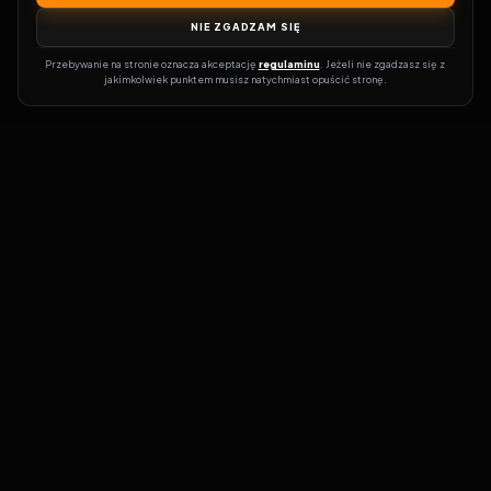
NIE ZGADZAM SIĘ
Przebywanie na stronie oznacza akceptację 
regulaminu
. Jeżeli nie zgadzasz się z 
jakimkolwiek punktem musisz natychmiast opuścić stronę.
Zostań prawdziwym pasjonatem kina!
Vider
to idealne miejsce dla
miłośników filmów i seriali online. Dzięki innowacyjnej
wyszukiwarce, do której dostęp uzyskasz przez naszą platformę,
w mgnieniu oka dowiesz się, gdzie obejrzeć najnowsze produkcje.
Nie musisz już przeszukiwać niezliczonych stron, takich jak Zalukaj,
Filman, eKino czy CDA. Vider w połączeniu z wyszukiwarką filmów i
seriali online pozwala błyskawicznie sprawdzić, gdzie dostępne są
interesujące Cię tytuły na popularnych platformach VOD, takich
jak Netflix, HBO Max, Disney+ czy Amazon Prime Video.
Codziennie dodajemy nowe pozycje do naszej bazy abyś był