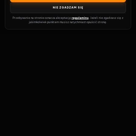
NIE ZGADZAM SIĘ
Przebywanie na stronie oznacza akceptację 
regulaminu
. Jeżeli nie zgadzasz się z 
jakimkolwiek punktem musisz natychmiast opuścić stronę.
Zostań prawdziwym pasjonatem kina!
Vider
to idealne miejsce dla
miłośników filmów i seriali online. Dzięki innowacyjnej
wyszukiwarce, do której dostęp uzyskasz przez naszą platformę,
w mgnieniu oka dowiesz się, gdzie obejrzeć najnowsze produkcje.
Nie musisz już przeszukiwać niezliczonych stron, takich jak Zalukaj,
Filman, eKino czy CDA. Vider w połączeniu z wyszukiwarką filmów i
seriali online pozwala błyskawicznie sprawdzić, gdzie dostępne są
interesujące Cię tytuły na popularnych platformach VOD, takich
jak Netflix, HBO Max, Disney+ czy Amazon Prime Video.
Codziennie dodajemy nowe pozycje do naszej bazy abyś był