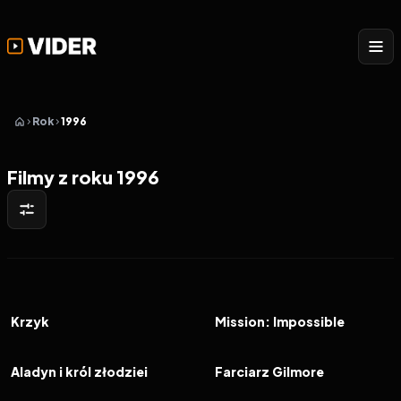
Rok
1996
Filmy z roku 1996
1996
7.4
1996
7.0
FILM
FILM
Krzyk
Mission: Impossible
1996
6.3
1996
6.7
FILM
FILM
Aladyn i król złodziei
Farciarz Gilmore