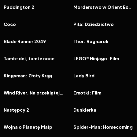
FILM
FILM
Paddington 2
Morderstwo w Orient Expressie
2017
8.2
2017
6.2
FILM
FILM
Coco
Piła: Dziedzictwo
2017
7.6
2017
7.6
FILM
FILM
Blade Runner 2049
Thor: Ragnarok
2017
8.1
2017
6.5
FILM
FILM
Tamte dni, tamte noce
LEGO® Ninjago: Film
2017
6.9
2017
7.3
FILM
FILM
Kingsman: Złoty Krąg
Lady Bird
2017
7.4
2017
5.4
FILM
FILM
Wind River. Na przeklętej ziemi
Emotki: Film
2017
7.4
2017
7.4
FILM
FILM
Następcy 2
Dunkierka
2017
7.2
2017
7.3
FILM
FILM
Wojna o Planetę Małp
Spider-Man: Homecoming
2017
7.5
2017
6.1