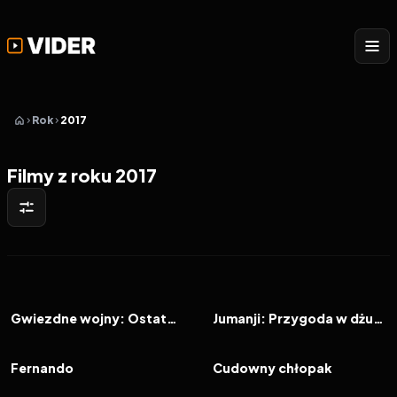
Rok
2017
Filmy z roku 2017
2017
6.7
2017
6.8
FILM
FILM
Gwiezdne wojny: Ostatni Jedi
Jumanji: Przygoda w dżungli
2017
7.2
2017
8.1
FILM
FILM
Fernando
Cudowny chłopak
2017
7.5
2017
6.7