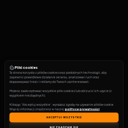
Pliki cookies
Ta strona korzysta z plików cookies oraz podobnych technologii, aby 
zapewnić prawidłowe działanie serwisu, analizować ruch oraz 
dopasowywać treści i reklamy do Twoich zainteresowań.
Możesz zaakceptować wszystkie pliki cookies lub odrzucić ich użycie (z 
wyjątkiem niezbędnych).
Klikając 'Akceptuj wszystkie', wyrażasz zgodę na używanie plików cookie. 
Więcej informacji znajdziesz w naszej 
polityce prywatności
.
AKCEPTUJ WSZYSTKIE
NIE ZGADZAM SIĘ