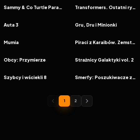
FILM
FILM
Sammy & Co Turtle Paradise
Transformers. Ostatni rycerz
2017
6.9
2017
6.5
FILM
FILM
Auta 3
Gru, Dru i Minionki
2017
5.5
2017
6.7
FILM
FILM
Mumia
Piraci z Karaibów. Zemsta Salazara
2017
6.2
2017
7.6
FILM
FILM
Obcy: Przymierze
Strażnicy Galaktyki vol. 2
2017
6.9
2017
6.4
FILM
FILM
Szybcy i wściekli 8
Smerfy: Poszukiwacze zaginionej wioski
1
2