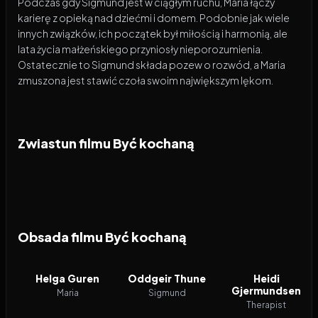
Podczas gdy Sigmund jest w ciągłym ruchu, Maria łączy
karierę z opieką nad dziećmi i domem. Podobnie jak wiele
innych związków, ich początek był miłością i harmonią, ale
lata życia małżeńskiego przyniosły nieporozumienia.
Ostatecznie to Sigmund składa pozew o rozwód, a Maria
zmuszona jest stawić czoła swoim największym lękom.
Zwiastun filmu Być kochaną
Obsada filmu Być kochaną
Helga Guren
Oddgeir Thune
Heidi
Gjermundsen
Maria
Sigmund
Therapist