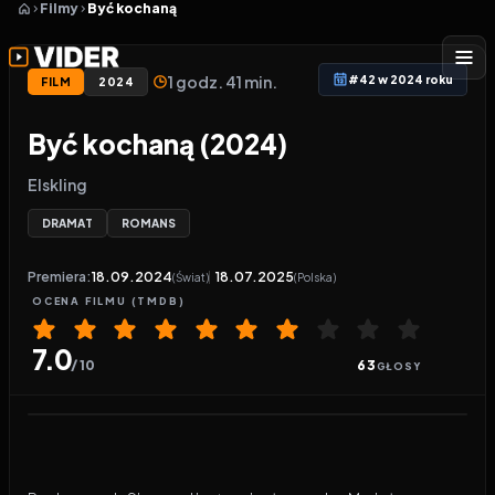
Filmy
Być kochaną
1 godz. 41 min.
#42 w 2024 roku
FILM
2024
Być kochaną (2024)
Elskling
DRAMAT
ROMANS
Premiera:
18.09.2024
18.07.2025
(Świat)
(Polska)
OCENA
FILMU
(TMDB)
7.0
/ 10
63
GŁOSY
Odtwarzacz wideo:
Być kochaną