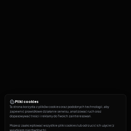
Pliki cookies
Ta strona korzysta z plików cookies oraz podobnych technologii, aby 
zapewnić prawidłowe działanie serwisu, analizować ruch oraz 
dopasowywać treści i reklamy do Twoich zainteresowań.
Możesz zaakceptować wszystkie pliki cookies lub odrzucić ich użycie (z 
wyjątkiem niezbędnych).