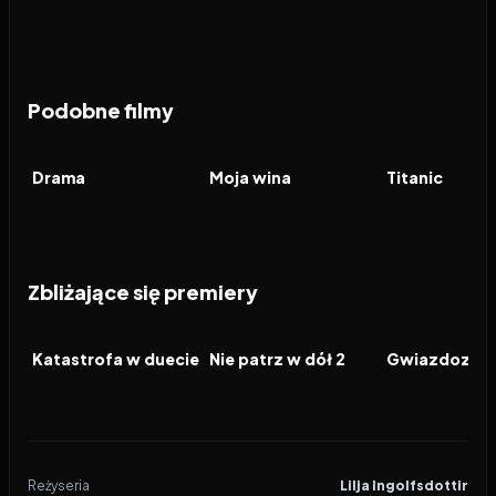
Podobne filmy
2026
6.9
2023
7.7
1997
FILM
FILM
FILM
Drama
Moja wina
Titanic
Zbliżające się premiery
2026
2026
2026
FILM
FILM
FILM
Katastrofa w duecie
Nie patrz w dół 2
Gwiazdozbió
Reżyseria
Lilja Ingolfsdottir