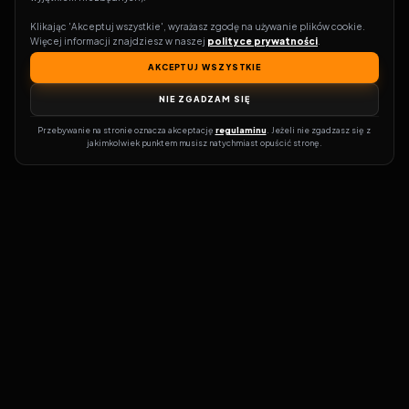
Klikając 'Akceptuj wszystkie', wyrażasz zgodę na używanie plików cookie. 
Więcej informacji znajdziesz w naszej 
polityce prywatności
.
AKCEPTUJ WSZYSTKIE
NIE ZGADZAM SIĘ
Przebywanie na stronie oznacza akceptację 
regulaminu
. Jeżeli nie zgadzasz się z 
jakimkolwiek punktem musisz natychmiast opuścić stronę.
Zostań prawdziwym pasjonatem kina!
Vider
to idealne miejsce dla
miłośników filmów i seriali online. Dzięki innowacyjnej
wyszukiwarce, do której dostęp uzyskasz przez naszą platformę,
w mgnieniu oka dowiesz się, gdzie obejrzeć najnowsze produkcje.
Nie musisz już przeszukiwać niezliczonych stron, takich jak Zalukaj,
Filman, eKino czy CDA. Vider w połączeniu z wyszukiwarką filmów i