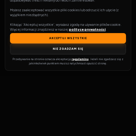
dopasowywać treści i reklamy do Twoich zainteresowań.
Możesz zaakceptować wszystkie pliki cookies lub odrzucić ich użycie (z 
wyjątkiem niezbędnych).
Klikając 'Akceptuj wszystkie', wyrażasz zgodę na używanie plików cookie. 
Więcej informacji znajdziesz w naszej 
polityce prywatności
.
AKCEPTUJ WSZYSTKIE
NIE ZGADZAM SIĘ
Przebywanie na stronie oznacza akceptację 
regulaminu
. Jeżeli nie zgadzasz się z 
jakimkolwiek punktem musisz natychmiast opuścić stronę.
Zostań prawdziwym pasjonatem kina!
Vider
to idealne miejsce dla
miłośników filmów i seriali online. Dzięki innowacyjnej
wyszukiwarce, do której dostęp uzyskasz przez naszą platformę,