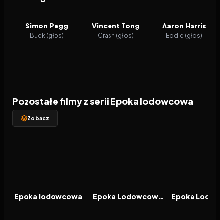
Simon Pegg
Vincent Tong
Aaron Harris
Buck (głos)
Crash (głos)
Eddie (głos)
Pozostałe filmy z serii Epoka lodowcowa
Zobacz
2002
7.4
2006
6.7
2009
FILM
FILM
FILM
Epoka lodowcowa
Epoka Lodowcowa 2: Odwilż