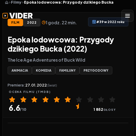
Filmy
Epoka lodowcowa: Przygody dzikiego Bucka
1 godz. 22 min.
#39 w 2022 roku
FILM
2022
Epoka lodowcowa: Przygody
dzikiego Bucka (2022)
The Ice Age Adventures of Buck Wild
ANIMACJA
KOMEDIA
FAMILIJNY
PRZYGODOWY
Premiera:
27.01.2022
(Świat)
OCENA
FILMU
(TMDB)
6.6
/ 10
1 852
GŁOSY
Odtwarzacz wideo:
Epoka lodowcowa: Przygody d