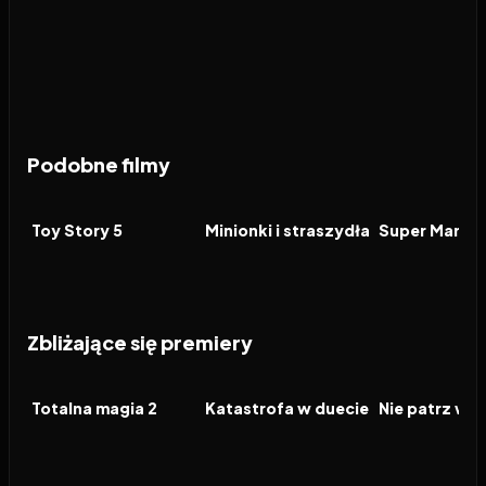
Podobne filmy
2026
7.4
2026
6.4
2026
FILM
FILM
FILM
Toy Story 5
Minionki i straszydła
Zbliżające się premiery
2026
2026
2026
FILM
FILM
FILM
Totalna magia 2
Katastrofa w duecie
Nie patrz w d