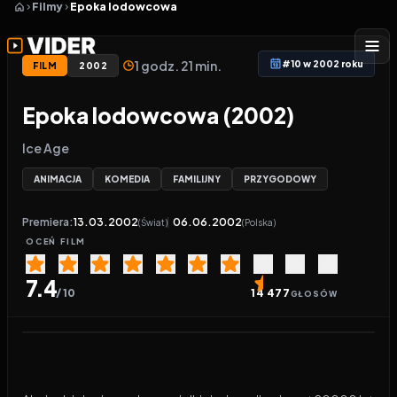
Filmy
Epoka lodowcowa
1 godz. 21 min.
#10 w 2002 roku
FILM
2002
Epoka lodowcowa (2002)
Ice Age
ANIMACJA
KOMEDIA
FAMILIJNY
PRZYGODOWY
Premiera:
13.03.2002
06.06.2002
(Świat)
(Polska)
OCEŃ
FILM
7.4
/ 10
14 477
GŁOSÓW
Odtwarzacz wideo:
Epoka lodowcowa