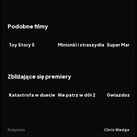
Podobne filmy
2026
7.4
2026
6.4
2026
FILM
FILM
FILM
Toy Story 5
Minionki i straszydła
Zbliżające się premiery
2026
2026
2026
FILM
FILM
FILM
Katastrofa w duecie
Nie patrz w dół 2
Gwiazdozbió
Reżyseria
Chris Wedge