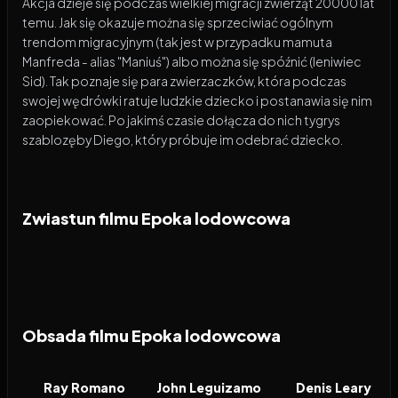
Akcja dzieje się podczas wielkiej migracji zwierząt 20000 lat
temu. Jak się okazuje można się sprzeciwiać ogólnym
trendom migracyjnym (tak jest w przypadku mamuta
Manfreda - alias "Maniuś") albo można się spóźnić (leniwiec
Sid). Tak poznaje się para zwierzaczków, która podczas
swojej wędrówki ratuje ludzkie dziecko i postanawia się nim
zaopiekować. Po jakimś czasie dołącza do nich tygrys
szablozęby Diego, który próbuje im odebrać dziecko.
Zwiastun filmu Epoka lodowcowa
Obsada filmu Epoka lodowcowa
Ray Romano
John Leguizamo
Denis Leary