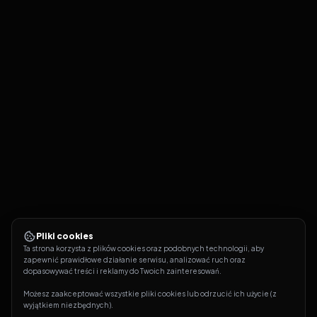
Pliki cookies
Ta strona korzysta z plików cookies oraz podobnych technologii, aby 
zapewnić prawidłowe działanie serwisu, analizować ruch oraz 
dopasowywać treści i reklamy do Twoich zainteresowań.
Możesz zaakceptować wszystkie pliki cookies lub odrzucić ich użycie (z 
wyjątkiem niezbędnych).