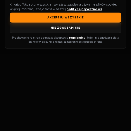
Klikając 'Akceptuj wszystkie', wyrażasz zgodę na używanie plików cookie. 
Więcej informacji znajdziesz w naszej 
polityce prywatności
.
AKCEPTUJ WSZYSTKIE
NIE ZGADZAM SIĘ
Przebywanie na stronie oznacza akceptację 
regulaminu
. Jeżeli nie zgadzasz się z 
jakimkolwiek punktem musisz natychmiast opuścić stronę.
Zostań prawdziwym pasjonatem kina!
Vider
to idealne miejsce dla
miłośników filmów i seriali online. Dzięki innowacyjnej
wyszukiwarce, do której dostęp uzyskasz przez naszą platformę,
w mgnieniu oka dowiesz się, gdzie obejrzeć najnowsze produkcje.
Nie musisz już przeszukiwać niezliczonych stron, takich jak Zalukaj,
Filman, eKino czy CDA. Vider w połączeniu z wyszukiwarką filmów i