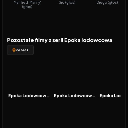
Manfred 'Manny'
Sid (głos)
Diego (głos)
(głos)
Pozostałe filmy z serii Epoka lodowcowa
Zobacz
2006
6.7
2009
6.8
2012
FILM
FILM
FILM
Epoka Lodowcowa 2: Odwilż
Epoka Lodowcowa 3: Era Dinozaurów