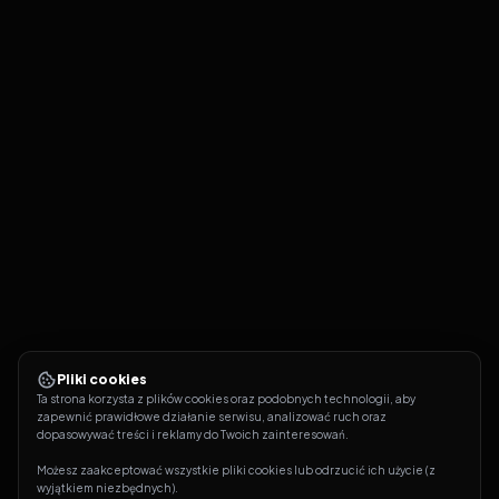
Pliki cookies
Ta strona korzysta z plików cookies oraz podobnych technologii, aby 
zapewnić prawidłowe działanie serwisu, analizować ruch oraz 
dopasowywać treści i reklamy do Twoich zainteresowań.
Możesz zaakceptować wszystkie pliki cookies lub odrzucić ich użycie (z 
wyjątkiem niezbędnych).