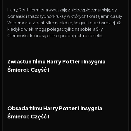
Harry, Ron i Hermiona wyruszają z niebezpieczną misją, by
odnaleźć i zniszczyć horkruksy, w których tkwi tajemnica siły
Voldemorta. Zdani tylko na siebie, ścigani teraz bardziej niż
kiedykolwiek, mogą polegać tylko na sobie, a Siły
Ciemności, które są blisko, próbują ich rozdzielić.
Zwiastun filmu Harry Potter i Insygnia
Śmierci: Część I
Obsada filmu Harry Potter i Insygnia
Śmierci: Część I