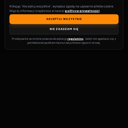
Klikając 'Akceptuj wszystkie', wyrażasz zgodę na używanie plików cookie. 
Więcej informacji znajdziesz w naszej 
polityce prywatności
.
AKCEPTUJ WSZYSTKIE
NIE ZGADZAM SIĘ
Przebywanie na stronie oznacza akceptację 
regulaminu
. Jeżeli nie zgadzasz się z 
jakimkolwiek punktem musisz natychmiast opuścić stronę.
Zostań prawdziwym pasjonatem kina!
Vider
to idealne miejsce dla
miłośników filmów i seriali online. Dzięki innowacyjnej
wyszukiwarce, do której dostęp uzyskasz przez naszą platformę,
w mgnieniu oka dowiesz się, gdzie obejrzeć najnowsze produkcje.
Nie musisz już przeszukiwać niezliczonych stron, takich jak Zalukaj,
Filman, eKino czy CDA. Vider w połączeniu z wyszukiwarką filmów i