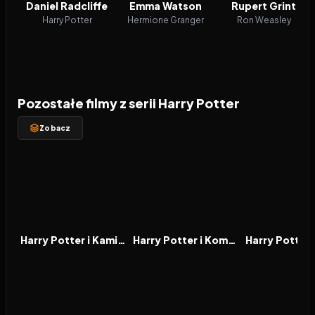
Daniel Radcliffe
Emma Watson
Rupert Grint
Harry Potter
Hermione Granger
Ron Weasley
Pozostałe filmy z serii Harry Potter
Zobacz
2001
7.9
2002
7.7
2004
FILM
FILM
FILM
Harry Potter i Kamień Filozoficzny
Harry Potter i Komnata Tajemnic