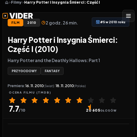
Filmy
Harry Potter i Insygnia Śmierci: Część I
2 godz. 26 min.
#5 w 2010 roku
FILM
2010
Harry Potter i Insygnia Śmierci:
Część I (2010)
Harry Potter and the Deathly Hallows: Part 1
PRZYGODOWY
FANTASY
Premiera:
16.11.2010
18.11.2010
(Świat)
(Polska)
OCENA
FILMU
(TMDB)
7.7
/ 10
20 605
GŁOSÓW
Odtwarzacz wideo:
Harry Potter i Insygnia Śmierci: