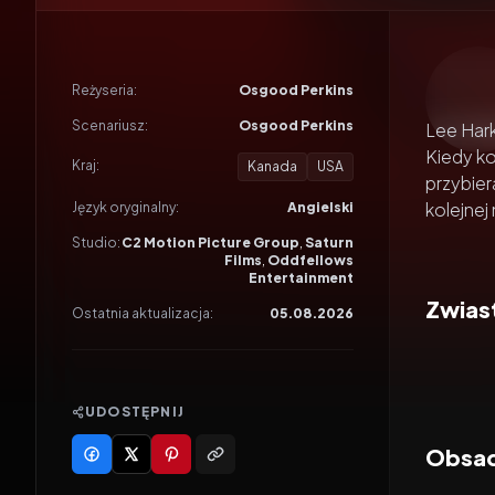
Odtwar
Reżyseria:
Osgood Perkins
Scenariusz:
Osgood Perkins
Lee Hark
Kiedy ko
Kraj:
Kanada
USA
przybie
kolejnej 
Język oryginalny:
Angielski
Studio:
C2 Motion Picture Group
,
Saturn
Films
,
Oddfellows
Entertainment
Zwiast
Ostatnia aktualizacja:
05.08.2026
UDOSTĘPNIJ
Obsad