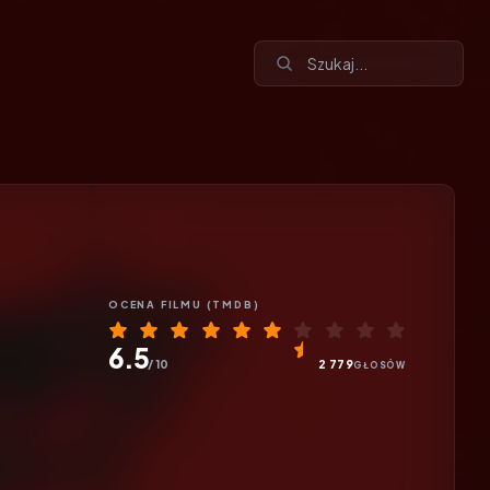
OCENA
FILMU
(TMDB)
6.5
/ 10
2 779
GŁOSÓW