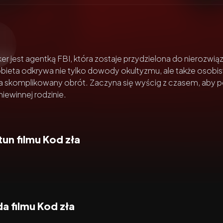
zacz wideo:
Kod zła
er jest agentką FBI, która zostaje przydzielona do nierozw
bieta odkrywa nie tylko dowody okultyzmu, ale także osobis
ra skomplikowany obrót. Zaczyna się wyścig z czasem, aby 
niewinnej rodzinie.
un filmu Kod zła
a filmu Kod zła