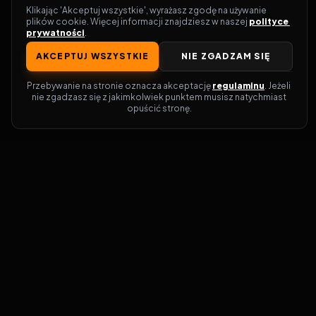
Klikając 'Akceptuj wszystkie', wyrażasz zgodę na używanie 
plików cookie. Więcej informacji znajdziesz w naszej 
polityce 
prywatności
.
AKCEPTUJ WSZYSTKIE
NIE ZGADZAM SIĘ
Przebywanie na stronie oznacza akceptację 
regulaminu
. Jeżeli 
nie zgadzasz się z jakimkolwiek punktem musisz natychmiast 
opuścić stronę.
Zostań prawdziwym pasjonatem kina!
Vider
to idealne miejsce dla miłośników
filmów i seriali online. Dzięki innowacyjnej
wyszukiwarce, do której dostęp uzyskasz
przez naszą platformę, w mgnieniu oka
dowiesz się, gdzie obejrzeć najnowsze