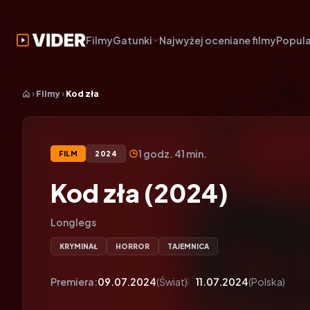
Filmy
Gatunki
Najwyżej oceniane filmy
Popula
Filmy
Kod zła
1 godz. 41 min.
FILM
2024
Kod zła (2024)
Longlegs
KRYMINAŁ
HORROR
TAJEMNICA
Premiera:
09.07.2024
(Świat)
11.07.2024
(Polska)