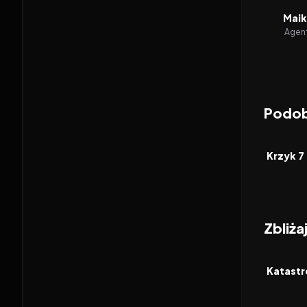
Maik
Agent
Podob
2026
FILM
Krzyk 7
Zbliża
2026
FILM
Katastr