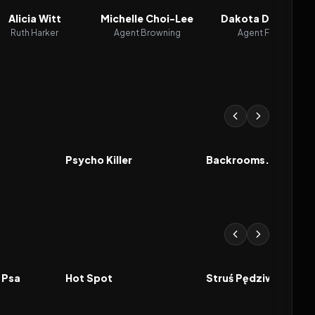
Alicia Witt
Michelle Choi-Lee
Dakota Daulby
Ruth Harker
Agent Browning
Agent Fisk
7.4
2026
6.5
2026
FILM
FILM
Psycho Killer
Backrooms. Bez wyjś
2026
2026
FILM
FILM
 Psa
Hot Spot