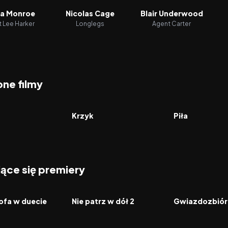
a Monroe
Nicolas Cage
Blair Underwood
 Lee Harker
Longlegs
Agent Carter
ne filmy
6.2
1996
7.4
2004
FILM
FILM
Krzyk
Piła
jące się premiery
2026
2026
FILM
FILM
ofa w duecie
Nie patrz w dół 2
Gwiazdozbiór