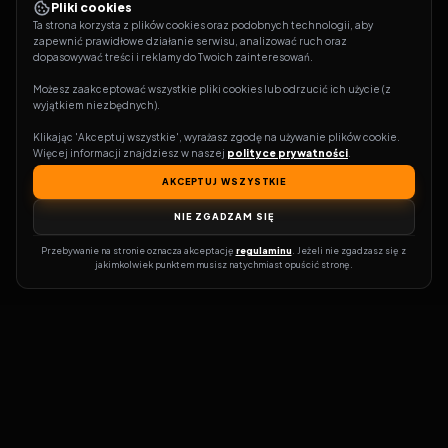
Pliki cookies
Ta strona korzysta z plików cookies oraz podobnych technologii, aby 
zapewnić prawidłowe działanie serwisu, analizować ruch oraz 
dopasowywać treści i reklamy do Twoich zainteresowań.
Możesz zaakceptować wszystkie pliki cookies lub odrzucić ich użycie (z 
wyjątkiem niezbędnych).
Klikając 'Akceptuj wszystkie', wyrażasz zgodę na używanie plików cookie. 
Więcej informacji znajdziesz w naszej 
polityce prywatności
.
AKCEPTUJ WSZYSTKIE
NIE ZGADZAM SIĘ
Przebywanie na stronie oznacza akceptację 
regulaminu
. Jeżeli nie zgadzasz się z 
jakimkolwiek punktem musisz natychmiast opuścić stronę.
Zostań prawdziwym pasjonatem kina!
Vider
to idealne miejsce dla