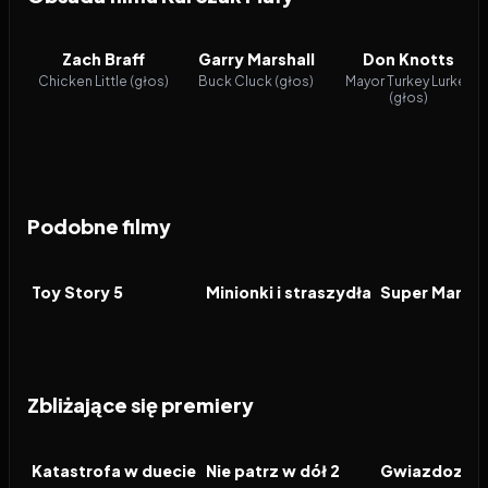
Zach Braff
Garry Marshall
Don Knotts
Chicken Little (głos)
Buck Cluck (głos)
Mayor Turkey Lurkey
(głos)
Podobne filmy
2026
7.4
2026
6.4
2026
FILM
FILM
FILM
Toy Story 5
Minionki i straszydła
Zbliżające się premiery
2026
2026
2026
FILM
FILM
FILM
Katastrofa w duecie
Nie patrz w dół 2
Gwiazdozbió