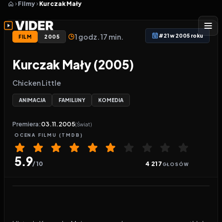
Filmy
Kurczak Mały
1 godz. 17 min.
#21 w 2005 roku
FILM
2005
Kurczak Mały (2005)
Chicken Little
ANIMACJA
FAMILIJNY
KOMEDIA
Premiera:
03.11.2005
(Świat)
OCENA
FILMU
(TMDB)
5.9
/ 10
4 217
GŁOSÓW
Odtwarzacz wideo:
Kurczak Mały