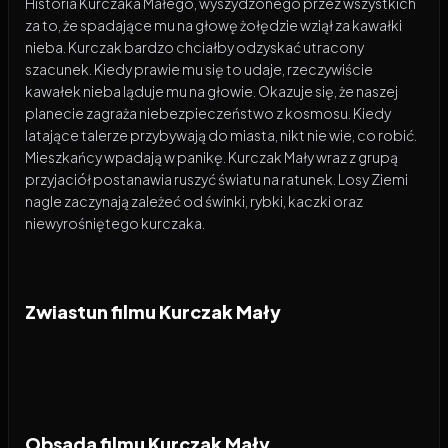
Historia Kurczaka Małego, wyszydzonego przez wszystkich
za to, że spadające mu na głowę żołędzie wziął za kawałki
nieba. Kurczak bardzo chciałby odzyskać utracony
szacunek. Kiedy prawie mu się to udaje, rzeczywiście
kawałek nieba ląduje mu na głowie. Okazuje się, że naszej
planecie zagraża niebezpieczeństwo z kosmosu. Kiedy
latające talerze przybywają do miasta, nikt nie wie, co robić.
Mieszkańcy wpadają w panikę. Kurczak Mały wraz z grupą
przyjaciół postanawia ruszyć światu na ratunek. Losy Ziemi
nagle zaczynają zależeć od świnki, rybki, kaczki oraz
niewyrośniętego kurczaka.
Zwiastun filmu Kurczak Mały
Obsada filmu Kurczak Mały