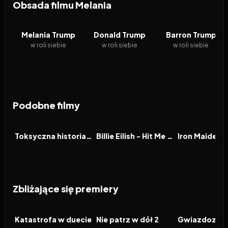
Obsada filmu Melania
Melania Trump
Donald Trump
Barron Trump
w roli siebie
w roli siebie
w roli siebie
Podobne filmy
2026
6.5
2026
7.8
2026
FILM
FILM
FILM
Toksyczna historia miłosna
Billie Eilish - Hit Me Hard and Soft: The Tour (w technologii 3D)
Zbliżające się premiery
2026
2026
2026
FILM
FILM
FILM
Katastrofa w duecie
Nie patrz w dół 2
Gwiazdozbió