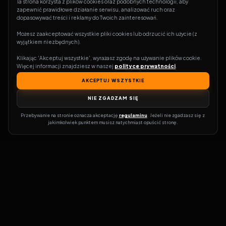
Ta strona korzysta z plików cookies oraz podobnych technologii, aby 
zapewnić prawidłowe działanie serwisu, analizować ruch oraz 
dopasowywać treści i reklamy do Twoich zainteresowań.
Możesz zaakceptować wszystkie pliki cookies lub odrzucić ich użycie (z 
wyjątkiem niezbędnych).
Klikając 'Akceptuj wszystkie', wyrażasz zgodę na używanie plików cookie. 
Więcej informacji znajdziesz w naszej 
polityce prywatności
.
AKCEPTUJ WSZYSTKIE
NIE ZGADZAM SIĘ
Przebywanie na stronie oznacza akceptację 
regulaminu
. Jeżeli nie zgadzasz się z 
jakimkolwiek punktem musisz natychmiast opuścić stronę.
Zostań prawdziwym pasjonatem kina!
Vider
to idealne miejsce dla
miłośników filmów i seriali online. Dzięki innowacyjnej