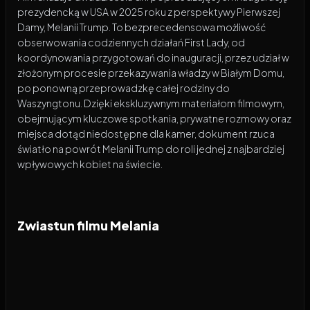
prezydencką w USA w 2025 roku z perspektywy Pierwszej
Damy, Melanii Trump. To bezprecedensowa możliwość
obserwowania codziennych działań First Lady, od
koordynowania przygotowań do inauguracji, przez udział w
złożonym procesie przekazywania władzy w Białym Domu,
po ponowną przeprowadzkę całej rodziny do
Waszyngtonu. Dzięki ekskluzywnym materiałom filmowym,
obejmującym kluczowe spotkania, prywatne rozmowy oraz
miejsca dotąd niedostępne dla kamer, dokument rzuca
światło na powrót Melanii Trump do roli jednej z najbardziej
wpływowych kobiet na świecie.
Zwiastun filmu Melania