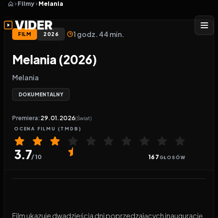
Filmy
Melania
1 godz. 44 min.
FILM
2026
Melania (2026)
Melania
DOKUMENTALNY
Premiera:
29.01.2026
(Świat)
OCENA
FILMU
(TMDB)
3.7
/ 10
167
GŁOSÓW
Odtwarzacz wideo:
Melania
Film ukazuje dwadzieścia dni poprzedzających inaugurację