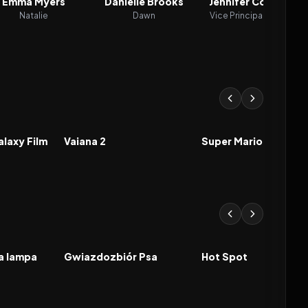
Emma Myers
Danielle Brooks
Jennifer Coolidge
Natalie
Dawn
Vice Principal Marlene
8.3
2024
7.0
2023
FILM
FILM
alaxy Film
Vaiana 2
Super Mario Bros. Fi
2026
2026
FILM
FILM
na lampa
Gwiazdozbiór Psa
Hot Spot