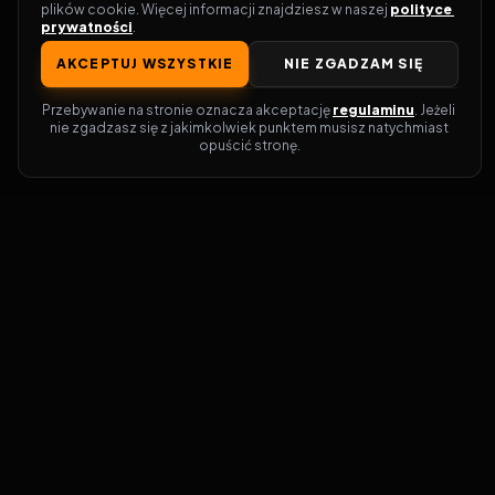
plików cookie. Więcej informacji znajdziesz w naszej 
polityce 
prywatności
.
AKCEPTUJ WSZYSTKIE
NIE ZGADZAM SIĘ
Przebywanie na stronie oznacza akceptację 
regulaminu
. Jeżeli 
nie zgadzasz się z jakimkolwiek punktem musisz natychmiast 
opuścić stronę.
Zostań prawdziwym pasjonatem kina!
Vider
to idealne miejsce dla miłośników
filmów i seriali online. Dzięki innowacyjnej
wyszukiwarce, do której dostęp uzyskasz
przez naszą platformę, w mgnieniu oka
dowiesz się, gdzie obejrzeć najnowsze
produkcje. Nie musisz już przeszukiwać