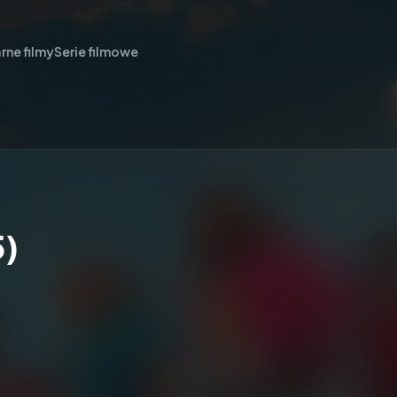
rne filmy
Serie filmowe
5)