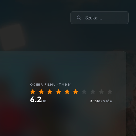
OCENA
FILMU
(TMDB)
6.2
/ 10
3 181
GŁOSÓW