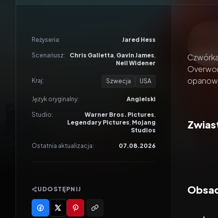
Odtwar
Reżyseria:
Jared Hess
Scenariusz:
Chris Galletta
,
Gavin James
,
Czwórka 
Neil Widener
Overworl
opanowa
Kraj:
Szwecja
USA
Język oryginalny:
Angielski
Studio:
Warner Bros. Pictures
,
Zwiast
Legendary Pictures
,
Mojang
Studios
Ostatnia aktualizacja:
07.08.2026
Obsada
UDOSTĘPNIJ