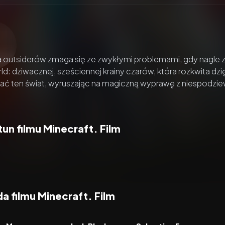
zacz wideo:
Minecraft. Film
outsiderów zmaga się ze zwykłymi problemami, gdy nagle zo
d: dziwacznej, sześciennej krainy czarów, która rozkwita dz
ć ten świat, wyruszając na magiczną wyprawę z niespodzi
un filmu Minecraft. Film
 filmu Minecraft. Film