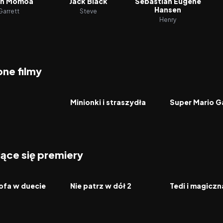
on Momoa
Jack Black
Sebastian Eugene
Hansen
Garrett
Steve
Henry
ne filmy
5.9
2026
6.4
2026
FILM
FILM
Minionki i straszydła
Super Mario G
jące się premiery
2026
2026
FILM
FILM
ofa w duecie
Nie patrz w dół 2
Tedi i magicz