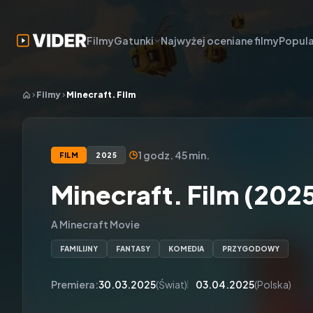
Filmy
Gatunki
Najwyżej oceniane filmy
Popula
Filmy
Minecraft. Film
1 godz. 45 min.
FILM
2025
Minecraft. Film (202
A Minecraft Movie
FAMILIJNY
FANTASY
KOMEDIA
PRZYGODOWY
Premiera:
30.03.2025
(Świat)
03.04.2025
(Polska)