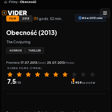
Filmy
Obecność
1 godz. 52 min.
#6 w 2013 roku
FILM
2013
Obecność (2013)
The Conjuring
HORROR
THRILLER
Premiera:
17.07.2013
25.07.2013
(Świat)
(Polska)
OCENA
FILMU
(TMDB)
7.5
/ 10
12 909
GŁOSÓW
Odtwarzacz wideo:
Obecność