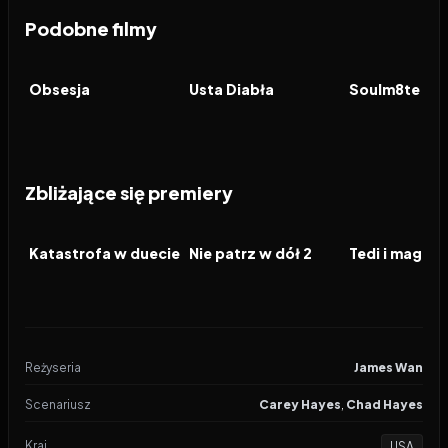
Podobne filmy
2026
8.2
2026
6.5
2026
FILM
FILM
FILM
Obsesja
Usta Diabła
Soulm8te
Zbliżające się premiery
2026
2026
2026
FILM
FILM
FILM
Katastrofa w duecie
Nie patrz w dół 2
Reżyseria
James Wan
Scenariusz
Carey Hayes
,
Chad Hayes
Kraj
USA