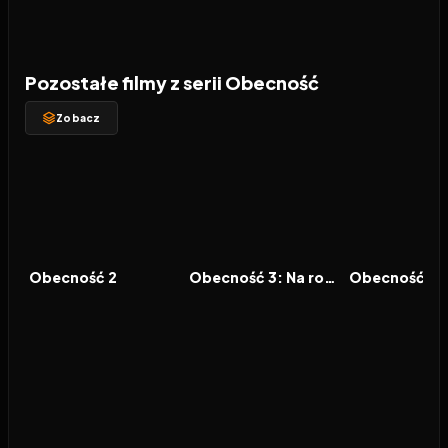
Pozostałe filmy z serii Obecność
Zobacz
2016
7.3
2021
7.3
2025
FILM
FILM
FILM
Obecność 2
Obecność 3: Na rozkaz diabła