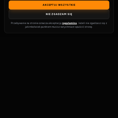
AKCEPTUJ WSZYSTKIE
NIE ZGADZAM SIĘ
Przebywanie na stronie oznacza akceptację 
regulaminu
. Jeżeli nie zgadzasz się z 
jakimkolwiek punktem musisz natychmiast opuścić stronę.
Zostań prawdziwym pasjonatem kina!
Vider
to idealne miejsce dla
miłośników filmów i seriali online. Dzięki innowacyjnej
wyszukiwarce, do której dostęp uzyskasz przez naszą platformę,
w mgnieniu oka dowiesz się, gdzie obejrzeć najnowsze produkcje.
Nie musisz już przeszukiwać niezliczonych stron, takich jak Zalukaj,
Filman, eKino czy CDA. Vider w połączeniu z wyszukiwarką filmów i
seriali online pozwala błyskawicznie sprawdzić, gdzie dostępne są
interesujące Cię tytuły na popularnych platformach VOD, takich