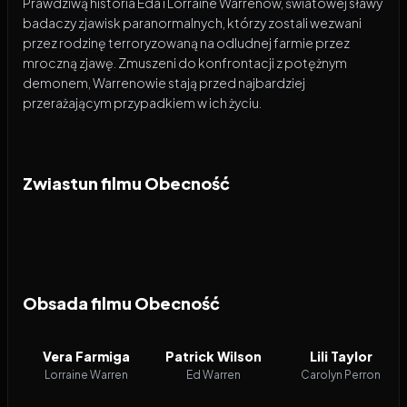
Prawdziwą historia Eda i Lorraine Warrenów, światowej sławy
badaczy zjawisk paranormalnych, którzy zostali wezwani
przez rodzinę terroryzowaną na odludnej farmie przez
mroczną zjawę. Zmuszeni do konfrontacji z potężnym
demonem, Warrenowie stają przed najbardziej
przerażającym przypadkiem w ich życiu.
Zwiastun filmu Obecność
Obsada filmu Obecność
Vera Farmiga
Patrick Wilson
Lili Taylor
Lorraine Warren
Ed Warren
Carolyn Perron