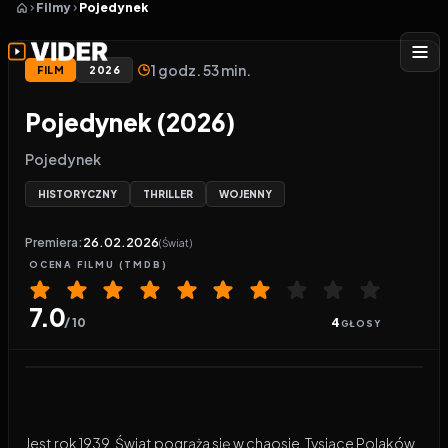
Filmy
Pojedynek
1 godz. 53 min.
FILM
2026
Pojedynek (2026)
Pojedynek
HISTORYCZNY
THRILLER
WOJENNY
Premiera:
26.02.2026
(Świat)
OCENA
FILMU
(TMDB)
7.0
/ 10
4
GŁOSY
Odtwarzacz wideo:
Pojedynek
Jest rok 1939. Świat pogrąża się w chaosie. Tysiące Polaków,