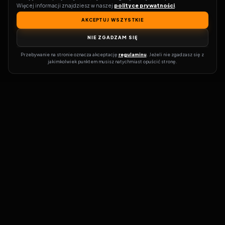
Więcej informacji znajdziesz w naszej 
polityce prywatności
.
AKCEPTUJ WSZYSTKIE
NIE ZGADZAM SIĘ
Przebywanie na stronie oznacza akceptację 
regulaminu
. Jeżeli nie zgadzasz się z 
jakimkolwiek punktem musisz natychmiast opuścić stronę.
Zostań prawdziwym pasjonatem kina!
Vider
to idealne miejsce dla
miłośników filmów i seriali online. Dzięki innowacyjnej
wyszukiwarce, do której dostęp uzyskasz przez naszą platformę,
w mgnieniu oka dowiesz się, gdzie obejrzeć najnowsze produkcje.
Nie musisz już przeszukiwać niezliczonych stron, takich jak Zalukaj,
Filman, eKino czy CDA. Vider w połączeniu z wyszukiwarką filmów i
seriali online pozwala błyskawicznie sprawdzić, gdzie dostępne są