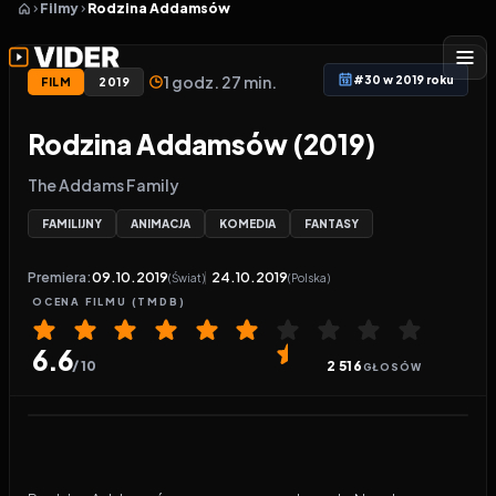
Filmy
Rodzina Addamsów
1 godz. 27 min.
#30 w 2019 roku
FILM
2019
Rodzina Addamsów (2019)
The Addams Family
FAMILIJNY
ANIMACJA
KOMEDIA
FANTASY
Premiera:
09.10.2019
24.10.2019
(Świat)
(Polska)
OCENA
FILMU
(TMDB)
6.6
/ 10
2 516
GŁOSÓW
Odtwarzacz wideo:
Rodzina Addamsów