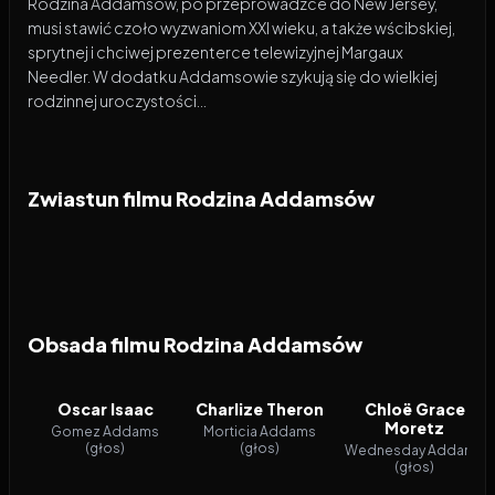
Rodzina Addamsów, po przeprowadzce do New Jersey,
musi stawić czoło wyzwaniom XXI wieku, a także wścibskiej,
sprytnej i chciwej prezenterce telewizyjnej Margaux
Needler. W dodatku Addamsowie szykują się do wielkiej
rodzinnej uroczystości…
Zwiastun filmu Rodzina Addamsów
Obsada filmu Rodzina Addamsów
Oscar Isaac
Charlize Theron
Chloë Grace
Moretz
Gomez Addams
Morticia Addams
(głos)
(głos)
Wednesday Addams
(głos)