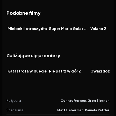
Podobne filmy
2026
6.4
2026
8.3
2024
FILM
FILM
FILM
Minionki i straszydła
Super Mario Galaxy Film
Vaiana 2
Zbliżające się premiery
2026
2026
2026
FILM
FILM
FILM
Katastrofa w duecie
Nie patrz w dół 2
Gwiazdozbió
Reżyseria
Conrad Vernon
,
Greg Tiernan
Scenariusz
Matt Lieberman
,
Pamela Pettler