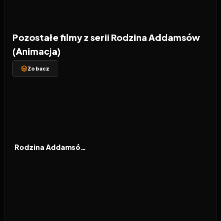
Pozostałe filmy z serii Rodzina Addamsów
(Animacja)
Zobacz
2021
6.9
FILM
Rodzina Addamsów 2