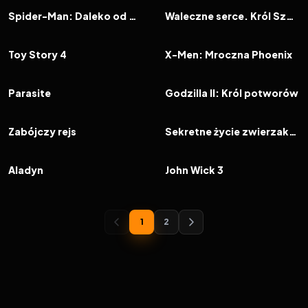
FILM
FILM
Spider-Man: Daleko od domu
Waleczne serce. Król Szkotów
2019
7.5
2019
6.0
FILM
FILM
Toy Story 4
X-Men: Mroczna Phoenix
2019
8.5
2019
6.7
FILM
FILM
Parasite
Godzilla II: Król potworów
2019
6.3
2019
7.0
FILM
FILM
Zabójczy rejs
Sekretne życie zwierzaków domowych 2
2019
7.1
2019
7.4
FILM
FILM
Aladyn
John Wick 3
1
2