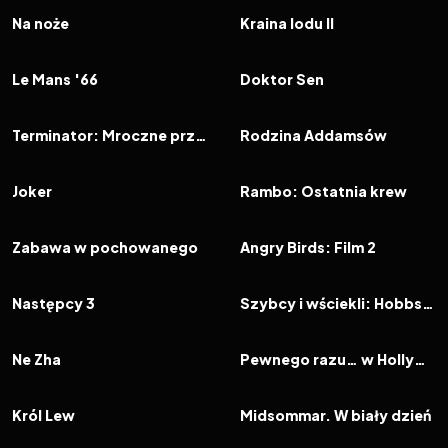
FILM
FILM
Na noże
Kraina lodu II
2019
8.0
2019
7.1
FILM
FILM
Le Mans '66
Doktor Sen
2019
6.4
2019
6.6
FILM
FILM
Terminator: Mroczne przeznaczenie
Rodzina Addamsów
2019
8.1
2019
6.5
FILM
FILM
Joker
Rambo: Ostatnia krew
2019
7.1
2019
7.0
FILM
FILM
Zabawa w pochowanego
Angry Birds: Film 2
2019
7.7
2019
6.8
FILM
FILM
Następcy 3
Szybcy i wściekli: Hobbs i Shaw
2019
7.9
2019
7.4
FILM
FILM
Ne Zha
Pewnego razu… w Hollywood
2019
7.1
2019
7.1
FILM
FILM
Król Lew
Midsommar. W biały dzień
2019
7.4
2019
5.5