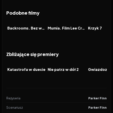
Podobne filmy
2026
7.1
2026
7.9
2026
FILM
FILM
FILM
Backrooms. Bez wyjścia
Mumia. Film Lee Cronina
Krzyk 7
Zbliżające się premiery
2026
2026
2026
FILM
FILM
FILM
Katastrofa w duecie
Nie patrz w dół 2
Gwiazdozbió
Reżyseria
Parker Finn
Scenariusz
Parker Finn