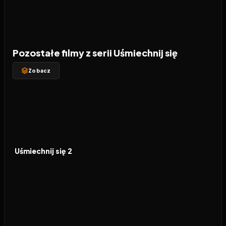
Pozostałe filmy z serii Uśmiechnij się
Zobacz
2024
6.6
FILM
Uśmiechnij się 2