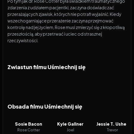
Po tym jak dr. Rose Cotter była świadkiem traumatycznego
zdarzenia z udziałem pacjentki, zaczyna doświadczać
przerażających zjawisk, których nie potrafi wyjaśnić. Kiedy
wszechogarniające przerażenie zaczyna przejmować
kontrolę nad jej życiem, Rose musi zmierzyć się z kłopotliwą
przeszłością, aby przetrwać i uciec od strasznej
rzeczywistości.
Zwiastun filmu Uśmiechnij się
Obsada filmu Uśmiechnij się
Sosie Bacon
Kyle Gallner
Jessie T. Usher
Rose Cotter
Joel
Trevor