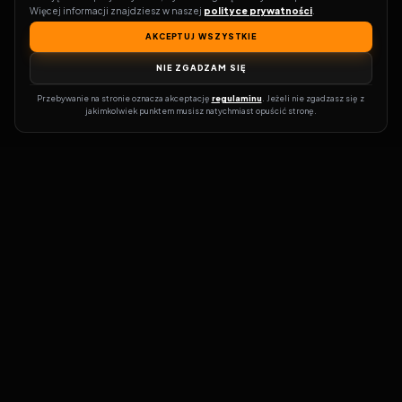
Więcej informacji znajdziesz w naszej 
polityce prywatności
.
AKCEPTUJ WSZYSTKIE
NIE ZGADZAM SIĘ
Przebywanie na stronie oznacza akceptację 
regulaminu
. Jeżeli nie zgadzasz się z 
jakimkolwiek punktem musisz natychmiast opuścić stronę.
Zostań prawdziwym pasjonatem kina!
Vider
to idealne miejsce dla
miłośników filmów i seriali online. Dzięki innowacyjnej
wyszukiwarce, do której dostęp uzyskasz przez naszą platformę,
w mgnieniu oka dowiesz się, gdzie obejrzeć najnowsze produkcje.
Nie musisz już przeszukiwać niezliczonych stron, takich jak Zalukaj,
Filman, eKino czy CDA. Vider w połączeniu z wyszukiwarką filmów i
seriali online pozwala błyskawicznie sprawdzić, gdzie dostępne są