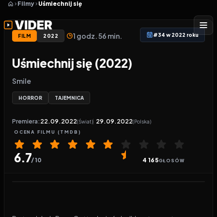
Filmy
Uśmiechnij się
1 godz. 56 min.
#34 w 2022 roku
FILM
2022
Uśmiechnij się (2022)
Smile
HORROR
TAJEMNICA
Premiera:
22.09.2022
29.09.2022
(Świat)
(Polska)
OCENA
FILMU
(TMDB)
6.7
/ 10
4 165
GŁOSÓW
Odtwarzacz wideo:
Uśmiechnij się