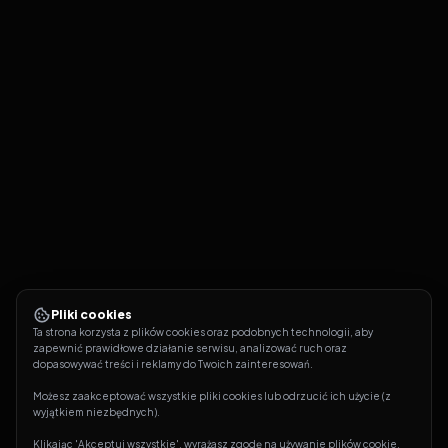
Pliki cookies
Ta strona korzysta z plików cookies oraz podobnych technologii, aby 
zapewnić prawidłowe działanie serwisu, analizować ruch oraz 
dopasowywać treści i reklamy do Twoich zainteresowań.
Możesz zaakceptować wszystkie pliki cookies lub odrzucić ich użycie (z 
wyjątkiem niezbędnych).
Klikając 'Akceptuj wszystkie', wyrażasz zgodę na używanie plików cookie. 