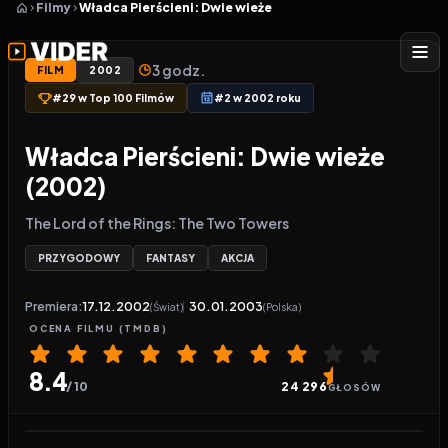
Filmy
Władca Pierścieni: Dwie wieże
3 godz.
FILM
2002
#29 w Top 100 Filmów
#2 w 2002 roku
Władca Pierścieni: Dwie wieże
(2002)
The Lord of the Rings: The Two Towers
PRZYGODOWY
FANTASY
AKCJA
Premiera:
17.12.2002
30.01.2003
(Świat)
(Polska)
OCENA
FILMU
(TMDB)
8.4
/ 10
24 296
GŁOSÓW
Odtwarzacz wideo:
Władca Pierścieni: Dwie wieże