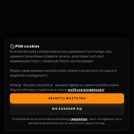
Pliki cookies
Ta strona korzysta z plików cookies oraz podobnych technologii, aby 
zapewnić prawidłowe działanie serwisu, analizować ruch oraz 
dopasowywać treści i reklamy do Twoich zainteresowań.
Możesz zaakceptować wszystkie pliki cookies lub odrzucić ich użycie (z 
wyjątkiem niezbędnych).
Klikając 'Akceptuj wszystkie', wyrażasz zgodę na używanie plików cookie. 
Więcej informacji znajdziesz w naszej 
polityce prywatności
.
AKCEPTUJ WSZYSTKIE
NIE ZGADZAM SIĘ
Przebywanie na stronie oznacza akceptację 
regulaminu
. Jeżeli nie zgadzasz się z 
jakimkolwiek punktem musisz natychmiast opuścić stronę.