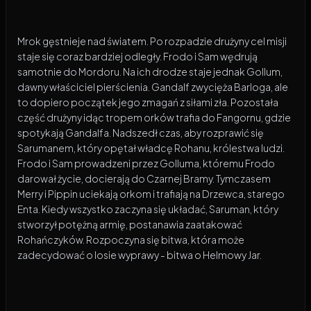
Mrok gęstnieje nad światem. Po rozpadzie drużyny cel misji
staje się coraz bardziej odległy. Frodo i Sam wędrują
samotnie do Mordoru. Na ich drodze staje jednak Gollum,
dawny właściciel pierścienia. Gandalf zwycięża Barloga, ale
to dopiero początek jego zmagań z siłami zła. Pozostała
część drużyny idąc tropem orków trafia do Fangornu, gdzie
spotykają Gandalfa. Nadszedł czas, aby rozprawić się
Sarumanem, który opętał władcę Rohanu, królestwa ludzi.
Frodo i Sam prowadzeni przez Golluma, któremu Frodo
darował życie, docierają do Czarnej Bramy. Tymczasem
Merry i Pippin uciekają orkom i trafiają na Drzewca, starego
Enta. Kiedy wszystko zaczyna się układać, Saruman, który
stworzył potężną armię, postanawia zaatakować
Rohańczyków. Rozpoczyna się bitwa, która może
zadecydować o losie wyprawy - bitwa o Helmowy Jar.