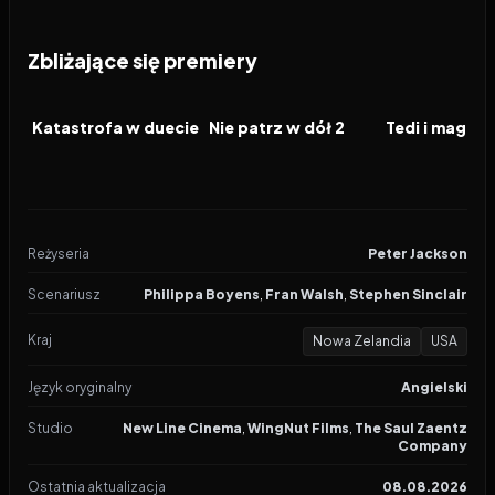
Zbliżające się premiery
2026
2026
2026
FILM
FILM
FILM
Katastrofa w duecie
Nie patrz w dół 2
Reżyseria
Peter Jackson
Scenariusz
Philippa Boyens
,
Fran Walsh
,
Stephen Sinclair
Kraj
Nowa Zelandia
USA
Język oryginalny
Angielski
Studio
New Line Cinema
,
WingNut Films
,
The Saul Zaentz
Company
Ostatnia aktualizacja
08.08.2026