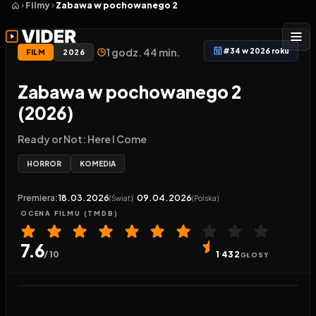
Filmy
Zabawa w pochowanego 2
1 godz. 44 min.
#34 w 2026 roku
FILM
2026
Zabawa w pochowanego 2
(2026)
Ready or Not: Here I Come
HORROR
KOMEDIA
Premiera:
18.03.2026
09.04.2026
(Świat)
(Polska)
OCENA
FILMU
(TMDB)
7.6
/ 10
1 432
GŁOSY
Odtwarzacz wideo:
Zabawa w pochowanego 2