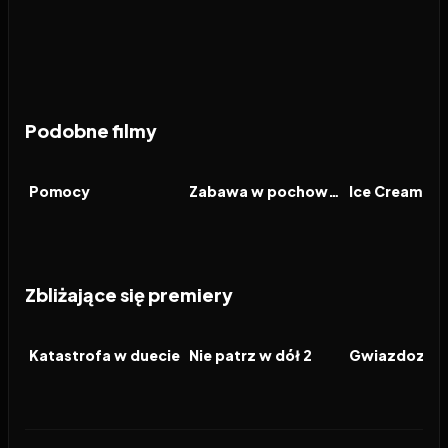
Podobne filmy
2026
7.0
2019
7.1
2026
FILM
FILM
FILM
Pomocy
Zabawa w pochowanego
Ice Cream Ma
Zbliżające się premiery
2026
2026
2026
FILM
FILM
FILM
Katastrofa w duecie
Nie patrz w dół 2
Gwiazdozbió