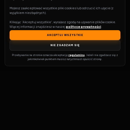
Możesz zaakceptować wszystkie pliki cookies lub odrzucić ich użycie (z 
wyjątkiem niezbędnych).
Klikając 'Akceptuj wszystkie', wyrażasz zgodę na używanie plików cookie. 
Więcej informacji znajdziesz w naszej 
polityce prywatności
.
AKCEPTUJ WSZYSTKIE
NIE ZGADZAM SIĘ
Przebywanie na stronie oznacza akceptację 
regulaminu
. Jeżeli nie zgadzasz się z 
jakimkolwiek punktem musisz natychmiast opuścić stronę.
Zostań prawdziwym pasjonatem kina!
Vider
to idealne miejsce dla
miłośników filmów i seriali online. Dzięki innowacyjnej
wyszukiwarce, do której dostęp uzyskasz przez naszą platformę,
w mgnieniu oka dowiesz się, gdzie obejrzeć najnowsze produkcje.