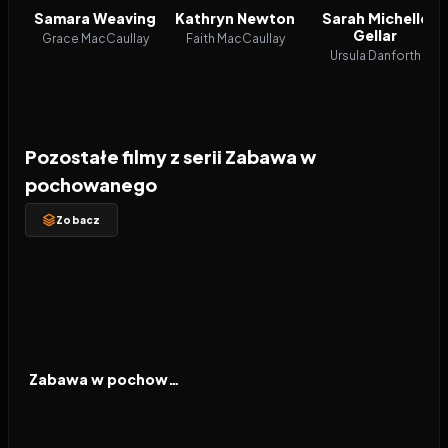
Samara Weaving
Kathryn Newton
Sarah Michelle
Gellar
Grace MacCaullay
Faith MacCaullay
Ursula Danforth
Pozostałe filmy z serii Zabawa w
pochowanego
Zobacz
2019
7.1
FILM
Zabawa w pochowanego