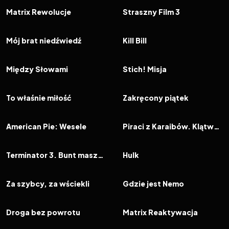
FILM
FILM
Matrix Rewolucje
Straszny Film 3
2003
7.3
2003
8.0
FILM
FILM
Mój brat niedźwiedź
Kill Bill
2003
7.4
2003
6.4
FILM
FILM
Między Słowami
Stich! Misja
2003
7.1
2003
6.6
FILM
FILM
To właśnie miłość
Zakręcony piątek
2003
6.2
2003
7.8
FILM
FILM
American Pie: Wesele
Piraci z Karaibów. Klątwa Czarnej Perły
2003
6.2
2003
5.6
FILM
FILM
Terminator 3. Bunt maszyn
Hulk
2003
6.5
2003
7.8
FILM
FILM
Za szybcy, za wściekli
Gdzie jest Nemo
2003
6.4
2003
7.1
FILM
FILM
Droga bez powrotu
Matrix Reaktywacja
2003
7.0
2003
6.0