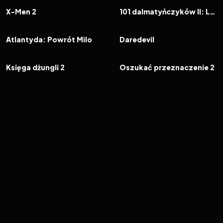
FILM
FILM
X-Men 2
101 dalmatyńczyków II: Londyńska przygoda
2003
6.3
2003
5.3
FILM
FILM
Atlantyda: Powrót Milo
Daredevil
2003
5.9
2003
6.3
FILM
FILM
Księga dżungli 2
Oszukać przeznaczenie 2