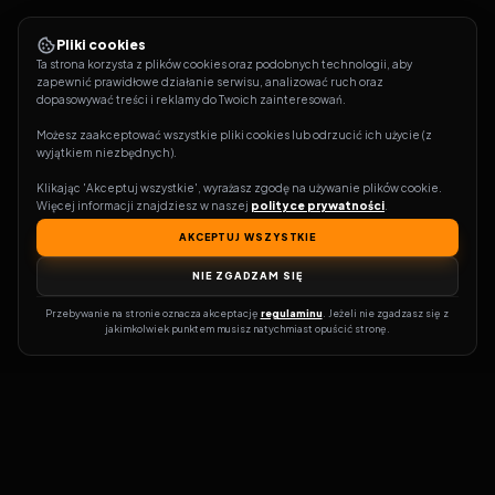
Pliki cookies
Ta strona korzysta z plików cookies oraz podobnych technologii, aby 
zapewnić prawidłowe działanie serwisu, analizować ruch oraz 
dopasowywać treści i reklamy do Twoich zainteresowań.
Możesz zaakceptować wszystkie pliki cookies lub odrzucić ich użycie (z 
wyjątkiem niezbędnych).
Klikając 'Akceptuj wszystkie', wyrażasz zgodę na używanie plików cookie. 
Więcej informacji znajdziesz w naszej 
polityce prywatności
.
AKCEPTUJ WSZYSTKIE
NIE ZGADZAM SIĘ
Przebywanie na stronie oznacza akceptację 
regulaminu
. Jeżeli nie zgadzasz się z 
jakimkolwiek punktem musisz natychmiast opuścić stronę.