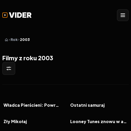
Rok
2003
Filmy z roku 2003
2003
8.5
2003
7.6
FILM
FILM
Władca Pierścieni: Powrót króla
Ostatni samuraj
2003
6.6
2003
6.4
FILM
FILM
Zły Mikołaj
Looney Tunes znowu w akcji
2003
6.8
2003
6.0