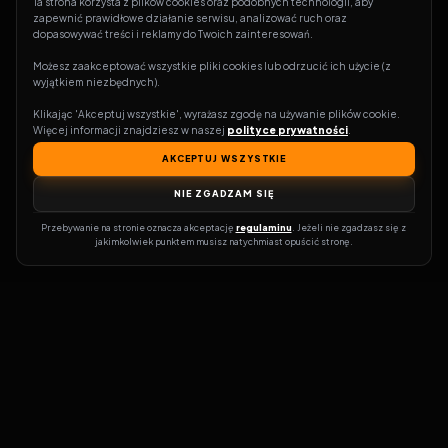
Ta strona korzysta z plików cookies oraz podobnych technologii, aby 
zapewnić prawidłowe działanie serwisu, analizować ruch oraz 
dopasowywać treści i reklamy do Twoich zainteresowań.
Możesz zaakceptować wszystkie pliki cookies lub odrzucić ich użycie (z 
wyjątkiem niezbędnych).
Klikając 'Akceptuj wszystkie', wyrażasz zgodę na używanie plików cookie. 
Więcej informacji znajdziesz w naszej 
polityce prywatności
.
AKCEPTUJ WSZYSTKIE
NIE ZGADZAM SIĘ
Przebywanie na stronie oznacza akceptację 
regulaminu
. Jeżeli nie zgadzasz się z 
jakimkolwiek punktem musisz natychmiast opuścić stronę.
Zostań prawdziwym pasjonatem kina!
Vider
to idealne miejsce dla
miłośników filmów i seriali online. Dzięki innowacyjnej