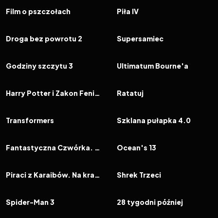
FILM
FILM
Film o pszczołach
Piła IV
2007
6.2
2007
7.3
FILM
FILM
Droga bez powrotu 2
Supersamiec
2007
6.5
2007
7.4
FILM
FILM
Godziny szczytu 3
Ultimatum Bourne'a
2007
7.7
2007
7.8
FILM
FILM
Harry Potter i Zakon Feniksa
Ratatuj
2007
6.8
2007
6.6
FILM
FILM
Transformers
Szklana pułapka 4.0
2007
5.6
2007
6.7
FILM
FILM
Fantastyczna Czwórka. Narodziny Srebrnego Surfera
Ocean's 13
2007
7.3
2007
6.3
FILM
FILM
Piraci z Karaibów. Na krańcu świata
Shrek Trzeci
2007
6.5
2007
6.6
FILM
FILM
Spider-Man 3
28 tygodni później
2007
7.2
2007
6.6