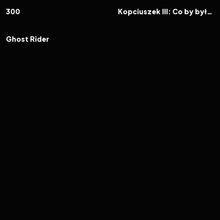
FILM
FILM
300
Kopciuszek III: Co by było gdyby...
2007
5.6
FILM
Ghost Rider