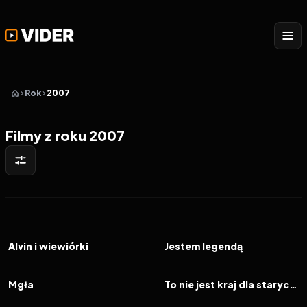
Rok
2007
Filmy z roku 2007
2007
5.8
2007
7.2
FILM
FILM
Alvin i wiewiórki
Jestem legendą
2007
7.0
2007
7.9
FILM
FILM
Mgła
To nie jest kraj dla starych ludzi
2007
6.1
2007
6.2