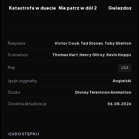
FILM
FILM
FILM
Katastrofa w duecie
Nie patrz w dół 2
Gwiazdozbió
Reżyseria
Victor Cook
,
Tad Stones
,
Toby Shelton
Scenariusz
Thomas Hart
,
Henry Gilroy
,
Kevin Hopps
Kraj
USA
Język oryginalny
Angielski
Studio
Disney Television Animation
Ostatnia aktualizacja
06.08.2026
UDOSTĘPNIJ