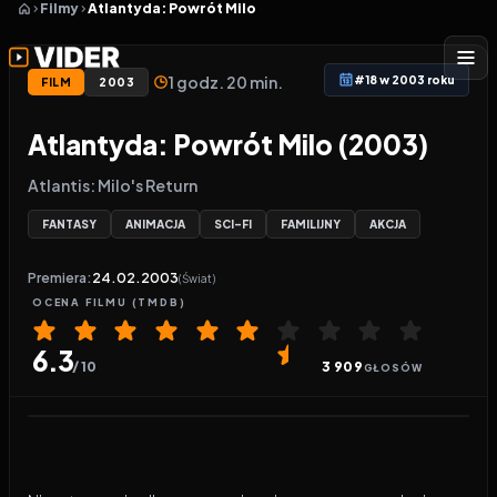
Filmy
Atlantyda: Powrót Milo
1 godz. 20 min.
#18 w 2003 roku
FILM
2003
Atlantyda: Powrót Milo (2003)
Atlantis: Milo's Return
FANTASY
ANIMACJA
SCI-FI
FAMILIJNY
AKCJA
Premiera:
24.02.2003
(Świat)
OCENA
FILMU
(TMDB)
6.3
/ 10
3 909
GŁOSÓW
Odtwarzacz wideo:
Atlantyda: Powrót Milo