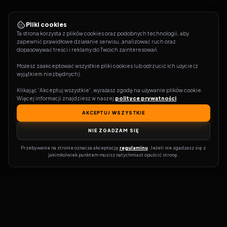
Pliki cookies
Ta strona korzysta z plików cookies oraz podobnych technologii, aby 
zapewnić prawidłowe działanie serwisu, analizować ruch oraz 
dopasowywać treści i reklamy do Twoich zainteresowań.
Możesz zaakceptować wszystkie pliki cookies lub odrzucić ich użycie (z 
wyjątkiem niezbędnych).
Klikając 'Akceptuj wszystkie', wyrażasz zgodę na używanie plików cookie. 
Więcej informacji znajdziesz w naszej 
polityce prywatności
.
AKCEPTUJ WSZYSTKIE
NIE ZGADZAM SIĘ
Przebywanie na stronie oznacza akceptację 
regulaminu
. Jeżeli nie zgadzasz się z 
jakimkolwiek punktem musisz natychmiast opuścić stronę.