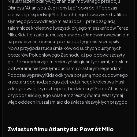
Nieustraszeni odkrywcy znani z animowanego przeboju
Disneya "Atlantyda: Zaginiony Ląd" powrócili! Podczas
pierwszej ekspedycji Milo Thatch i jego towarzysze trafili do
słynnego podwodnego miasta i ocalili przed zagładą
tajemnicze królestwo i wszystkich jego mieszkańców. Teraz
Milo, Kida i ich załoga muszą stawić czoła nowym wyzwaniom
na powierzchni oceanu i poznać potęgę mistycznej siły.
Nowa przygoda rzuca śmiałków od suchych pustynnych
obszarów Południowego Zachodu, aż po lodowe szczyty
gór Północy, karząc im zmierzyć się gigantycznymi, morskimi
potworami, niezwykłymi duchami i prastarymi legendami.
Podczas wyprawy Kida odkrywa potężną moc cudownego
kryształu pochodzącego z jej rodzinnego królestwa. Musi
zdecydować, czy roztropniej będzie ukryć Serce Atlantydy,
czy podzielić się jego światłem z resztą świata. Wstrzymaj
więc oddech i ruszaj śmiało do świata niezwykłych przygód.
Zwiastun filmu Atlantyda: Powrót Milo