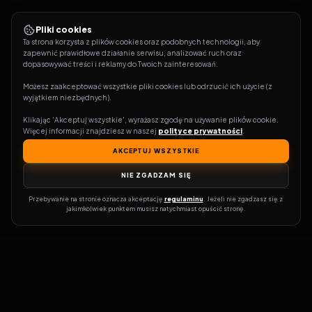
Pliki cookies
Ta strona korzysta z plików cookies oraz podobnych technologii, aby 
zapewnić prawidłowe działanie serwisu, analizować ruch oraz 
dopasowywać treści i reklamy do Twoich zainteresowań.
Możesz zaakceptować wszystkie pliki cookies lub odrzucić ich użycie (z 
wyjątkiem niezbędnych).
Klikając 'Akceptuj wszystkie', wyrażasz zgodę na używanie plików cookie. 
Więcej informacji znajdziesz w naszej 
polityce prywatności
.
AKCEPTUJ WSZYSTKIE
NIE ZGADZAM SIĘ
Przebywanie na stronie oznacza akceptację 
regulaminu
. Jeżeli nie zgadzasz się z 
jakimkolwiek punktem musisz natychmiast opuścić stronę.