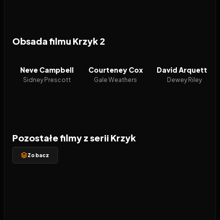
Obsada filmu Krzyk 2
Neve Campbell
Courteney Cox
David Arquette
Sidney Prescott
Gale Weathers
Dewey Riley
Pozostałe filmy z serii Krzyk
Zobacz
1996
7.4
2000
6.0
2011