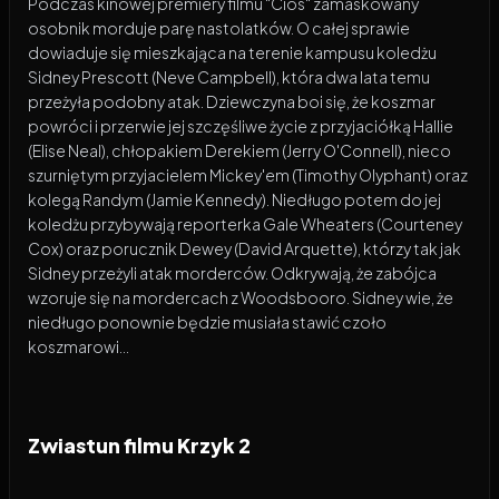
Podczas kinowej premiery filmu "Cios" zamaskowany
osobnik morduje parę nastolatków. O całej sprawie
dowiaduje się mieszkająca na terenie kampusu koledżu
Sidney Prescott (Neve Campbell), która dwa lata temu
przeżyła podobny atak. Dziewczyna boi się, że koszmar
powróci i przerwie jej szczęśliwe życie z przyjaciółką Hallie
(Elise Neal), chłopakiem Derekiem (Jerry O'Connell), nieco
szurniętym przyjacielem Mickey'em (Timothy Olyphant) oraz
kolegą Randym (Jamie Kennedy). Niedługo potem do jej
koledżu przybywają reporterka Gale Wheaters (Courteney
Cox) oraz porucznik Dewey (David Arquette), którzy tak jak
Sidney przeżyli atak morderców. Odkrywają, że zabójca
wzoruje się na mordercach z Woodsbooro. Sidney wie, że
niedługo ponownie będzie musiała stawić czoło
koszmarowi...
Zwiastun filmu Krzyk 2