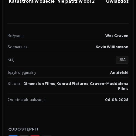
Katastrofa w duecie
Nie patrz w dół 2
Gwiazdozbió
Reżyseria
Wes Craven
Scenariusz
Kevin Williamson
Kraj
USA
Język oryginalny
Angielski
Studio
Dimension Films
,
Konrad Pictures
,
Craven-Maddalena
Films
Ostatnia aktualizacja
06.08.2026
UDOSTĘPNIJ