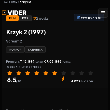
Filmy
Krzyk 2
2 godz.
#9 w 1997 roku
FILM
1997
Krzyk 2 (1997)
Scream 2
HORROR
TAJEMNICA
Premiera:
11.12.1997
07.05.1998
(Świat)
(Polska)
OCENA
FILMU
(TMDB)
6.5
/ 10
4 829
GŁOSÓW
Odtwarzacz wideo:
Krzyk 2