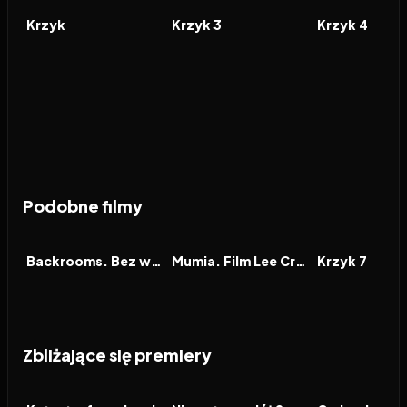
FILM
FILM
FILM
Krzyk
Krzyk 3
Krzyk 4
Podobne filmy
2026
7.1
2026
7.9
2026
FILM
FILM
FILM
Backrooms. Bez wyjścia
Mumia. Film Lee Cronina
Krzyk 7
Zbliżające się premiery
2026
2026
2026
FILM
FILM
FILM