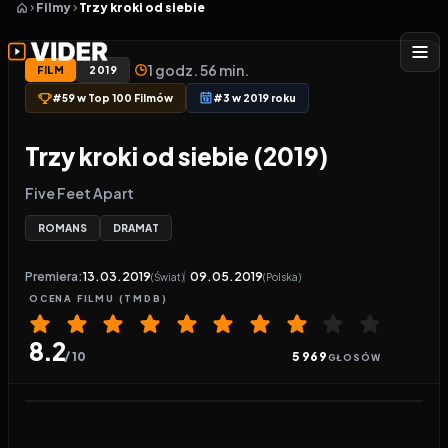
Filmy
Trzy kroki od siebie
1 godz. 56 min.
FILM
2019
#59 w Top 100 Filmów
#3 w 2019 roku
Trzy kroki od siebie (2019)
Five Feet Apart
ROMANS
DRAMAT
Premiera:
13.03.2019
09.05.2019
(Świat)
(Polska)
OCENA
FILMU
(TMDB)
8.2
/ 10
5 969
GŁOSÓW
Odtwarzacz wideo:
Trzy kroki od siebie