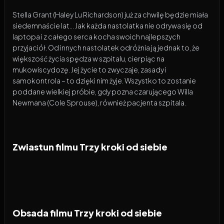
Stella Grant (Haley Lu Richardson) już za chwilę będzie miała
siedemnaście lat… Jak każda nastolatka nie odrywa się od
laptopa i z całego serca kocha swoich najlepszych
przyjaciół. Od innych nastolatek odróżnia ją jednak to, że
większość życia spędza w szpitalu, cierpiąc na
mukowiscydozę. Jej życie to zwyczaje, zasady i
samokontrola – to dzięki nim żyje. Wszystko to zostanie
poddane wielkiej próbie, gdy pozna czarującego Willa
Newmana (Cole Sprouse), również pacjenta szpitala.
Zwiastun filmu Trzy kroki od siebie
Obsada filmu Trzy kroki od siebie