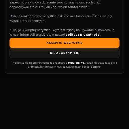
zapewnić prawidłowe działanie serwisu, analizować ruch oraz 
dopasowywać treści i reklamy do Twoich zainteresowań.
Możesz zaakceptować wszystkie pliki cookies lub odrzucić ich użycie (z 
wyjątkiem niezbędnych).
Klikając 'Akceptuj wszystkie', wyrażasz zgodę na używanie plików cookie. 
Więcej informacji znajdziesz w naszej 
polityce prywatności
.
AKCEPTUJ WSZYSTKIE
NIE ZGADZAM SIĘ
Przebywanie na stronie oznacza akceptację 
regulaminu
. Jeżeli nie zgadzasz się z 
jakimkolwiek punktem musisz natychmiast opuścić stronę.
Zostań prawdziwym pasjonatem kina!
Vider
to idealne miejsce dla
miłośników filmów i seriali online. Dzięki innowacyjnej