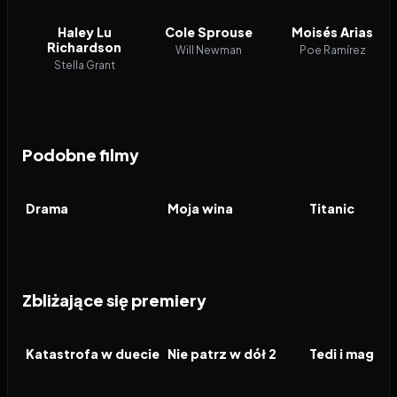
Haley Lu
Cole Sprouse
Moisés Arias
Richardson
Will Newman
Poe Ramírez
Stella Grant
Podobne filmy
2026
6.9
2023
7.7
1997
FILM
FILM
FILM
Drama
Moja wina
Titanic
Zbliżające się premiery
2026
2026
2026
FILM
FILM
FILM
Katastrofa w duecie
Nie patrz w dół 2