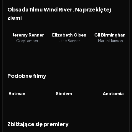
Obsada filmu Wind River. Na przeklętej
ziemi
Jeremy Renner
Elizabeth Olsen
Gil Birmingham
Cory Lambert
Jane Banner
Martin Hanson
Podobne filmy
2022
7.7
1995
8.4
2023
FILM
FILM
FILM
Batman
Siedem
Anatomia up
Zbliżające się premiery
2026
2026
2026