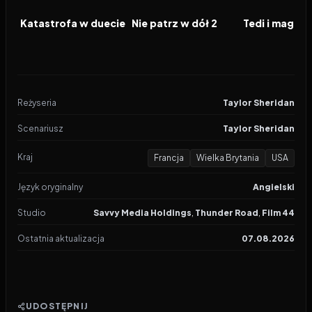
FILM
FILM
FILM
Katastrofa w duecie
Nie patrz w dół 2
Reżyseria
Taylor Sheridan
Scenariusz
Taylor Sheridan
Kraj
Francja
Wielka Brytania
USA
Język oryginalny
Angielski
Studio
Savvy Media Holdings
,
Thunder Road
,
Film 44
Ostatnia aktualizacja
07.08.2026
UDOSTĘPNIJ