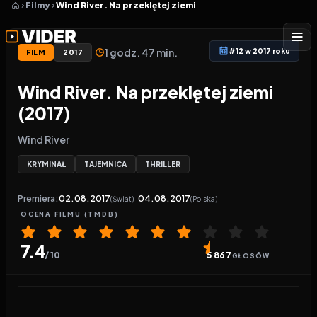
Filmy
Wind River. Na przeklętej ziemi
1 godz. 47 min.
#12 w 2017 roku
FILM
2017
Wind River. Na przeklętej ziemi
(2017)
Wind River
KRYMINAŁ
TAJEMNICA
THRILLER
Premiera:
02.08.2017
04.08.2017
(Świat)
(Polska)
OCENA
FILMU
(TMDB)
7.4
/ 10
5 867
GŁOSÓW
Odtwarzacz wideo:
Wind River. Na przeklętej ziemi