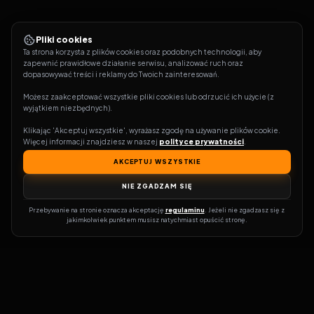
Pliki cookies
Ta strona korzysta z plików cookies oraz podobnych technologii, aby 
zapewnić prawidłowe działanie serwisu, analizować ruch oraz 
dopasowywać treści i reklamy do Twoich zainteresowań.
Możesz zaakceptować wszystkie pliki cookies lub odrzucić ich użycie (z 
wyjątkiem niezbędnych).
Klikając 'Akceptuj wszystkie', wyrażasz zgodę na używanie plików cookie. 
Więcej informacji znajdziesz w naszej 
polityce prywatności
.
AKCEPTUJ WSZYSTKIE
NIE ZGADZAM SIĘ
Przebywanie na stronie oznacza akceptację 
regulaminu
. Jeżeli nie zgadzasz się z 
jakimkolwiek punktem musisz natychmiast opuścić stronę.