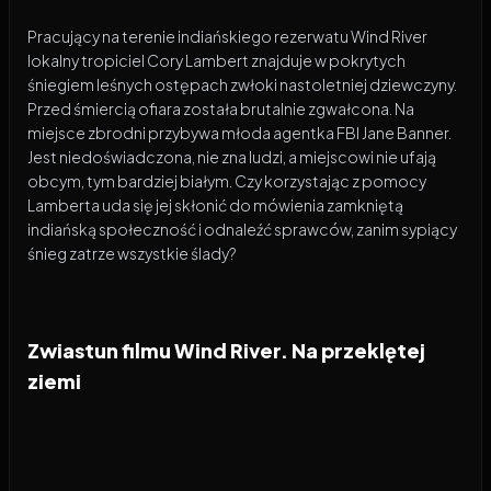
Pracujący na terenie indiańskiego rezerwatu Wind River
lokalny tropiciel Cory Lambert znajduje w pokrytych
śniegiem leśnych ostępach zwłoki nastoletniej dziewczyny.
Przed śmiercią ofiara została brutalnie zgwałcona. Na
miejsce zbrodni przybywa młoda agentka FBI Jane Banner.
Jest niedoświadczona, nie zna ludzi, a miejscowi nie ufają
obcym, tym bardziej białym. Czy korzystając z pomocy
Lamberta uda się jej skłonić do mówienia zamkniętą
indiańską społeczność i odnaleźć sprawców, zanim sypiący
śnieg zatrze wszystkie ślady?
Zwiastun filmu Wind River. Na przeklętej
ziemi