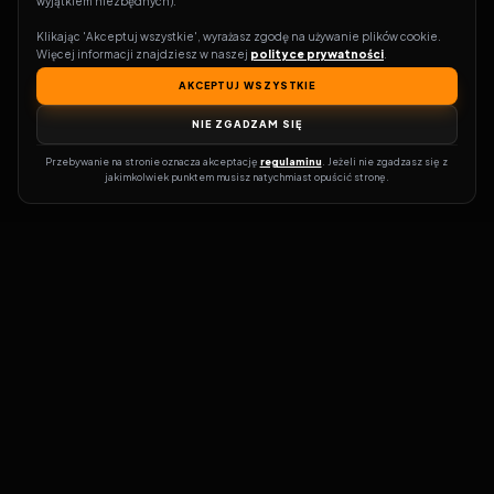
wyjątkiem niezbędnych).
Klikając 'Akceptuj wszystkie', wyrażasz zgodę na używanie plików cookie. 
Więcej informacji znajdziesz w naszej 
polityce prywatności
.
AKCEPTUJ WSZYSTKIE
NIE ZGADZAM SIĘ
Przebywanie na stronie oznacza akceptację 
regulaminu
. Jeżeli nie zgadzasz się z 
jakimkolwiek punktem musisz natychmiast opuścić stronę.
Zostań prawdziwym pasjonatem kina!
Vider
to idealne miejsce dla
miłośników filmów i seriali online. Dzięki innowacyjnej
wyszukiwarce, do której dostęp uzyskasz przez naszą platformę,
w mgnieniu oka dowiesz się, gdzie obejrzeć najnowsze produkcje.
Nie musisz już przeszukiwać niezliczonych stron, takich jak Zalukaj,
Filman, eKino czy CDA. Vider w połączeniu z wyszukiwarką filmów i