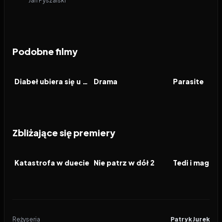
Jan Pyszalski
Podobne filmy
2026
7.1
2026
6.9
2019
FILM
FILM
FILM
Diabeł ubiera się u Prady 2
Drama
Parasite
Zbliżające się premiery
2026
2026
2026
FILM
FILM
FILM
Katastrofa w duecie
Nie patrz w dół 2
Reżyseria
Patryk Jurek