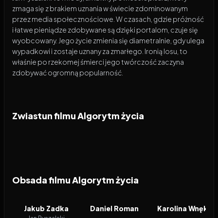
zmaga się z brakiem uznania w świecie zdominowanym
przez media społecznościowe. W czasach, gdzie próżność
i łatwe pieniądze zdobywane są dzięki portalom, czuje się
wyobcowany. Jego życie zmienia się diametralnie, gdy ulega
wypadkowi i zostaje uznany za zmarłego. Ironią losu, to
właśnie po rzekomej śmierci jego twórczość zaczyna
zdobywać ogromną popularność.
Zwiastun filmu Algorytm życia
Obsada filmu Algorytm życia
Jakub Zadka
Daniel Roman
Karolina Wnęk