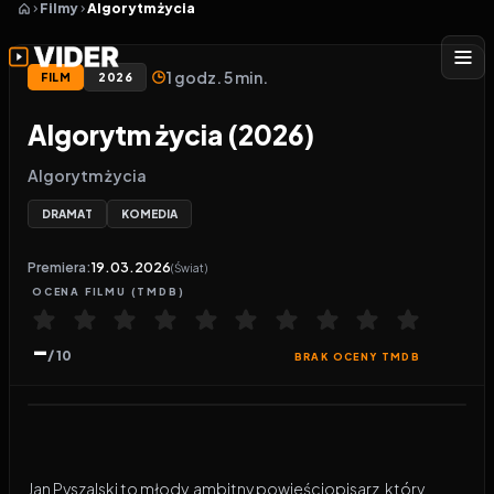
Filmy
Algorytm życia
1 godz. 5 min.
FILM
2026
Algorytm życia (2026)
Algorytm życia
DRAMAT
KOMEDIA
Premiera:
19.03.2026
(Świat)
OCENA
FILMU
(TMDB)
-
/ 10
BRAK OCENY TMDB
Odtwarzacz wideo:
Algorytm życia
Jan Pyszalski to młody, ambitny powieściopisarz, który