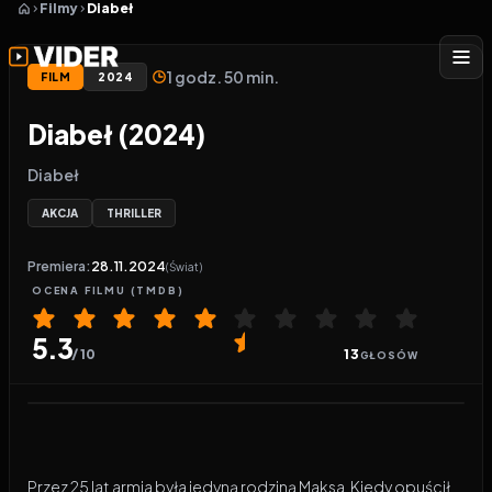
Filmy
Diabeł
1 godz. 50 min.
FILM
2024
Diabeł (2024)
Diabeł
AKCJA
THRILLER
Premiera:
28.11.2024
(Świat)
OCENA
FILMU
(TMDB)
5.3
/ 10
13
GŁOSÓW
Odtwarzacz wideo:
Diabeł
Przez 25 lat armia była jedyną rodziną Maksa. Kiedy opuścił