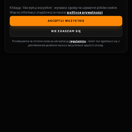
Klikając 'Akceptuj wszystkie', wyrażasz zgodę na używanie plików cookie. 
Więcej informacji znajdziesz w naszej 
polityce prywatności
.
AKCEPTUJ WSZYSTKIE
NIE ZGADZAM SIĘ
Przebywanie na stronie oznacza akceptację 
regulaminu
. Jeżeli nie zgadzasz się z 
jakimkolwiek punktem musisz natychmiast opuścić stronę.
Zostań prawdziwym pasjonatem kina!
Vider
to idealne miejsce dla
miłośników filmów i seriali online. Dzięki innowacyjnej
wyszukiwarce, do której dostęp uzyskasz przez naszą platformę,
w mgnieniu oka dowiesz się, gdzie obejrzeć najnowsze produkcje.
Nie musisz już przeszukiwać niezliczonych stron, takich jak Zalukaj,
Filman, eKino czy CDA. Vider w połączeniu z wyszukiwarką filmów i