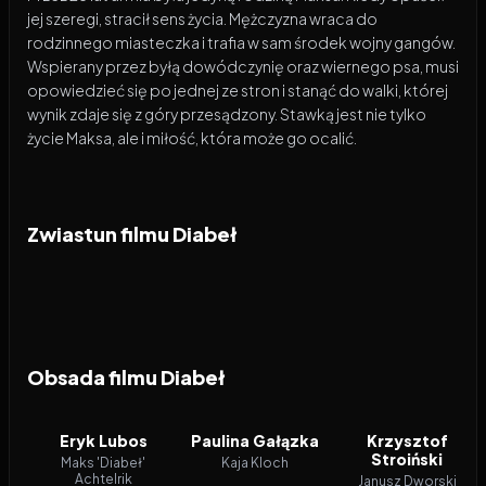
jej szeregi, stracił sens życia. Mężczyzna wraca do
rodzinnego miasteczka i trafia w sam środek wojny gangów.
Wspierany przez byłą dowódczynię oraz wiernego psa, musi
opowiedzieć się po jednej ze stron i stanąć do walki, której
wynik zdaje się z góry przesądzony. Stawką jest nie tylko
życie Maksa, ale i miłość, która może go ocalić.
Zwiastun filmu Diabeł
Obsada filmu Diabeł
Eryk Lubos
Paulina Gałązka
Krzysztof
Stroiński
Maks 'Diabeł'
Kaja Kloch
Achtelrik
Janusz Dworski