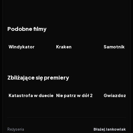
Podobne filmy
2026
7.6
2026
6.3
2026
FILM
FILM
FILM
Windykator
Kraken
Samotnik
Zbliżające się premiery
2026
2026
2026
FILM
FILM
FILM
Katastrofa w duecie
Nie patrz w dół 2
Gwiazdozbió
Reżyseria
Błażej Jankowiak