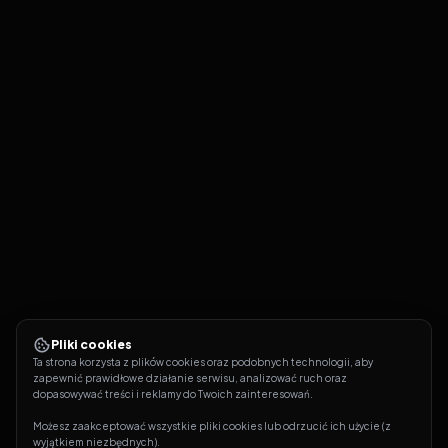
Pliki cookies
Ta strona korzysta z plików cookies oraz podobnych technologii, aby 
zapewnić prawidłowe działanie serwisu, analizować ruch oraz 
dopasowywać treści i reklamy do Twoich zainteresowań.
Możesz zaakceptować wszystkie pliki cookies lub odrzucić ich użycie (z 
wyjątkiem niezbędnych).