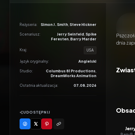
Odtwar
Reżyseria:
Simon J. Smith
,
Steve Hickner
Scenariusz:
Jerry Seinfeld
,
Spike
Pszczoł
Feresten
,
Barry Marder
dnia zap
Kraj:
USA
Język oryginalny:
Angielski
Zwiast
Studio:
Columbus 81 Productions
,
DreamWorks Animation
Ostatnia aktualizacja:
07.08.2026
Obsad
UDOSTĘPNIJ
Jerr
Barry B.