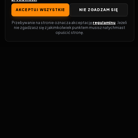
AKCEPTUJ WSZYSTKIE
NIE ZGADZAM SIĘ
Przebywanie na stronie oznacza akceptację 
regulaminu
. Jeżeli 
nie zgadzasz się z jakimkolwiek punktem musisz natychmiast 
opuścić stronę.
Zostań prawdziwym pasjonatem kina!
Vider
to idealne miejsce dla miłośników
filmów i seriali online. Dzięki innowacyjnej
wyszukiwarce, do której dostęp uzyskasz
przez naszą platformę, w mgnieniu oka
dowiesz się, gdzie obejrzeć najnowsze
produkcje. Nie musisz już przeszukiwać
niezliczonych stron, takich jak Zalukaj,