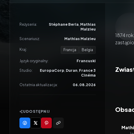
Odtwar
Reżyseria:
Stéphane Berla
,
Mathias
Malzieu
1874 rok
Scenariusz:
Mathias Malzieu
zastąpi
Kraj:
Francja
Belgia
Język oryginalny:
Francuski
Zwiast
Studio:
EuropaCorp
,
Duran
,
France 3
Cinéma
Ostatnia aktualizacja:
06.08.2026
Obsad
UDOSTĘPNIJ
Mathi
Ja