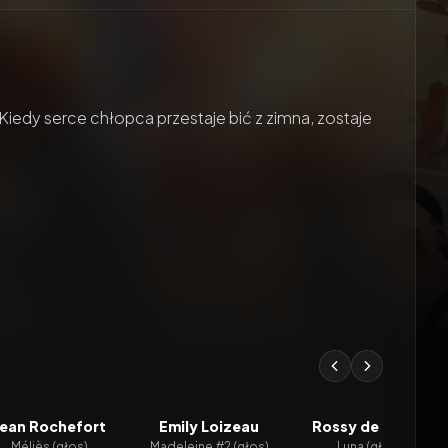
Kiedy serce chłopca przestaje bić z zimna, zostaje
Jean Rochefort
Emily Loizeau
Rossy de Palma
Méliès (głos)
Madeleine #2 (głos)
Luna (głos)