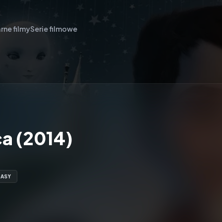
rne filmy
Serie filmowe
ca (2014)
TASY