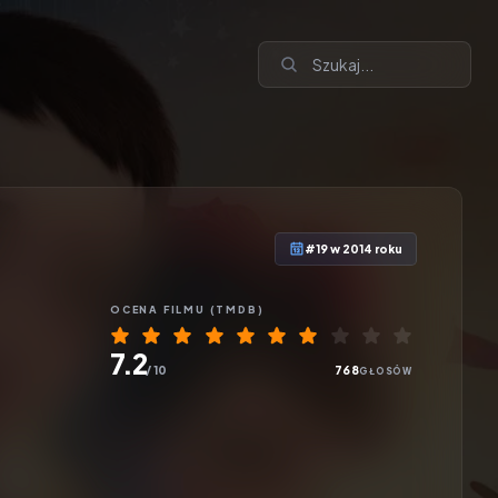
#19 w 2014 roku
OCENA
FILMU
(TMDB)
7.2
/ 10
768
GŁOSÓW