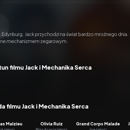
zacz wideo:
Jack i Mechanika Serca
, Edynburg. Jack przychodzi na świat bardzo mroźnego dnia. 
one mechanizmem zegarowym.
un filmu Jack i Mechanika Serca
a filmu Jack i Mechanika Serca
as Malzieu
Olivia Ruiz
Grand Corps Malade
ck (głos)
Miss Acacia (głos)
Joe (głos)