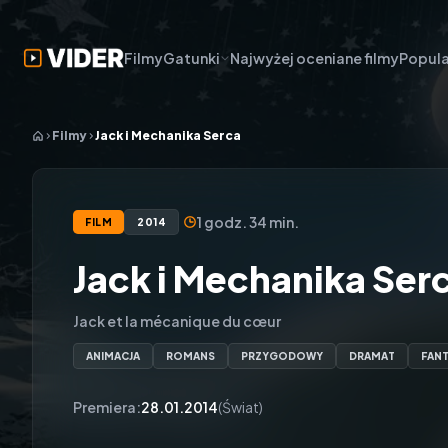
Filmy
Gatunki
Najwyżej oceniane filmy
Popula
Filmy
Jack i Mechanika Serca
1 godz. 34 min.
FILM
2014
Jack i Mechanika Ser
Jack et la mécanique du cœur
ANIMACJA
ROMANS
PRZYGODOWY
DRAMAT
FAN
Premiera:
28.01.2014
(Świat)