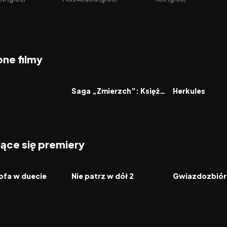
ne filmy
7.7
2009
6.0
1997
FILM
FILM
Saga „Zmierzch”: Księżyc w nowiu
Herkules
jące się premiery
2026
2026
FILM
FILM
ofa w duecie
Nie patrz w dół 2
Gwiazdozbiór