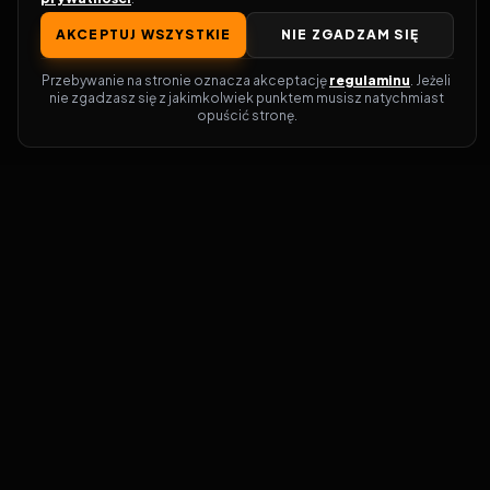
AKCEPTUJ WSZYSTKIE
NIE ZGADZAM SIĘ
Przebywanie na stronie oznacza akceptację 
regulaminu
. Jeżeli 
nie zgadzasz się z jakimkolwiek punktem musisz natychmiast 
opuścić stronę.
Zostań prawdziwym pasjonatem kina!
Vider
to idealne miejsce dla miłośników
filmów i seriali online. Dzięki innowacyjnej
wyszukiwarce, do której dostęp uzyskasz
przez naszą platformę, w mgnieniu oka
dowiesz się, gdzie obejrzeć najnowsze
produkcje. Nie musisz już przeszukiwać
niezliczonych stron, takich jak Zalukaj,